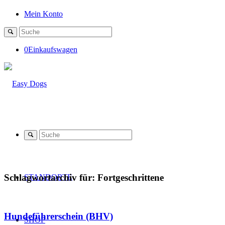
Mein Konto
0
Einkaufswagen
Schlagwortarchiv für:
Fortgeschrittene
STANDORTE
Hundeführerschein (BHV)
SHOP