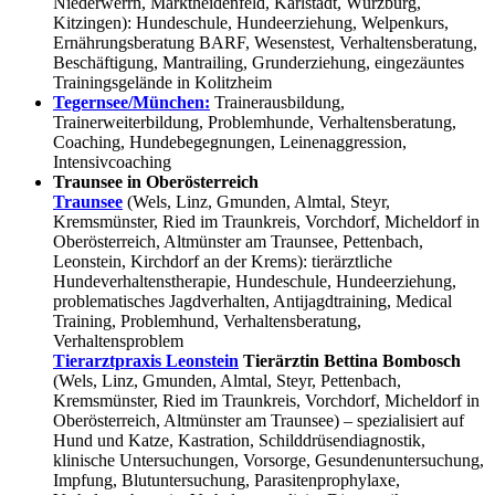
Niederwerrn, Marktheidenfeld, Karlstadt, Würzburg,
Kitzingen): Hundeschule, Hundeerziehung, Welpenkurs,
Ernährungsberatung BARF, Wesenstest, Verhaltensberatung,
Beschäftigung, Mantrailing, Grunderziehung, eingezäuntes
Trainingsgelände in Kolitzheim
Tegernsee/München:
Trainerausbildung,
Trainerweiterbildung, Problemhunde, Verhaltensberatung,
Coaching, Hundebegegnungen, Leinenaggression,
Intensivcoaching
Traunsee in Oberösterreich
Traunsee
(Wels, Linz, Gmunden, Almtal, Steyr,
Kremsmünster, Ried im Traunkreis, Vorchdorf, Micheldorf in
Oberösterreich, Altmünster am Traunsee, Pettenbach,
Leonstein, Kirchdorf an der Krems): tierärztliche
Hundeverhaltenstherapie, Hundeschule, Hundeerziehung,
problematisches Jagdverhalten, Antijagdtraining, Medical
Training, Problemhund, Verhaltensberatung,
Verhaltensproblem
Tierarztpraxis Leonstein
Tierärztin Bettina Bombosch
(Wels, Linz, Gmunden, Almtal, Steyr, Pettenbach,
Kremsmünster, Ried im Traunkreis, Vorchdorf, Micheldorf in
Oberösterreich, Altmünster am Traunsee) – spezialisiert auf
Hund und Katze, Kastration, Schilddrüsendiagnostik,
klinische Untersuchungen, Vorsorge, Gesundenuntersuchung,
Impfung, Blutuntersuchung, Parasitenprophylaxe,