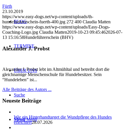
Fürth
23.10.2019
https://www.easy-dogs.net/wp-content/uploads/th-
BLOG
hundefuehrerschein-fuerth-400.jpg
272
400
Claudia Matten
https://www.easy-dogs.net/wp-content/uploads/Easy-Dogs-
Coaching-Logo.jpg
Claudia Matten
2019-10-23 09:45:46
2026-07-
13 15:16:58
Hundeführerschein (BHV)
TERMINE
Alexander J. Probst
Alexander J. Probst lebt im Altmühltal und betreibt dort die
ÜBER UNS
gleichnamige Menschenschule für Hundebesitzer. Sein
“Hundeleben” ist...
Alle Beiträge des Autors ...
Suche
Neueste Beiträge
Wie ein Hinterhandtarget die Wundpflege des Hundes
Menü
Menü
erleichtert
28.07.2026