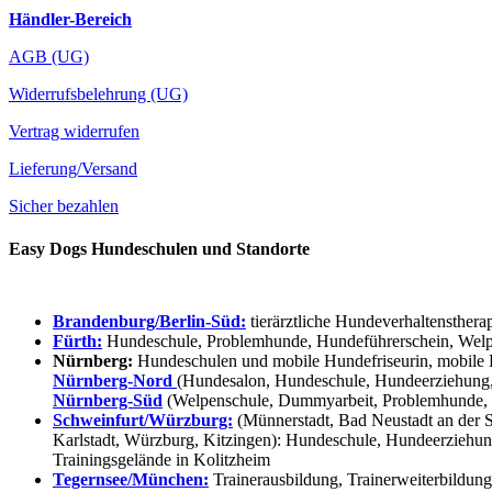
Händler-Bereich
AGB (UG)
Widerrufsbelehrung (UG)
Vertrag widerrufen
Lieferung/Versand
Sicher bezahlen
Easy Dogs Hundeschulen und Standorte
Brandenburg/Berlin-Süd:
tierärztliche Hundeverhaltensthera
Fürth:
Hundeschule, Problemhunde, Hundeführerschein, Welpe
Nürnberg:
Hundeschulen und mobile Hundefriseurin, mobile 
Nürnberg-Nord
(Hundesalon, Hundeschule, Hundeerziehung,
Nürnberg-Süd
(Welpenschule, Dummyarbeit, Problemhunde, 
Schweinfurt/Würzburg:
(Münnerstadt, Bad Neustadt an der S
Karlstadt, Würzburg, Kitzingen): Hundeschule, Hundeerziehun
Trainingsgelände in Kolitzheim
Tegernsee/München:
Trainerausbildung, Trainerweiterbildun