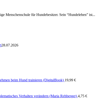
amige Menschenschule für Hundebesitzer. Sein “Hundeleben” ist...
t
28.07.2026
nehmen beim Hund trainieren (DigitalBook)
19,99
€
blematisches Verhalten verändern (Maria Rehberger)
4,75
€