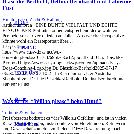
Blaschke-Berthold, Bettina Bernhardt und Fabienne
Fust
Hunderassen
,
Zucht & Haltung
BLOG
Artikel anhören EINE BUNTE VIELFALT UND ECHTE
HINGUCKER Portraits können entsprechend der gewählten
Perspektive sehr verschieden ausfallen. Aus welcher Perspektive
könnte wohl ein Rasseportrait über…
17.07.2025
TERMINE
https://www.easy-dogs.net/wp-
content/uploads/2018/11/69bbeb6a12.jpg
387
580
Dr. Blaschke-
Berthold
https://www.easy-dogs.net/wp-content/uploads/Easy-
Dogs-Coaching-Logo.jpg
Dr. Blaschke-Berthold
2025-07-17
ÜBER UNS
06:20:46
2025-07-17 10:21:15
Rasseportrait: Der Australian
Shepherd von Dr. Ute Blaschke-Berthold, Bettina Bernhardt und
Fabienne Fust
Suche
Was ist der “Will to please” beim Hund?
Training & Verhalten
Frei übersetzt bedeutet es “der Wille zu Gefallen” und ist in vielen
Rassebeschreibungen, insbesondere von Hütehunden, Retrievern
Menü
Menü
und Gesellschaftshunden zu finden. Diese Beschreibung macht