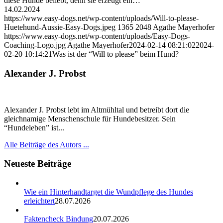
diese Hunde beliebt, denn sie erzeugt ein…
14.02.2024
https://www.easy-dogs.net/wp-content/uploads/Will-to-please-
Huetehund-Aussie-Easy-Dogs.jpeg
1365
2048
Agathe Mayerhofer
https://www.easy-dogs.net/wp-content/uploads/Easy-Dogs-
Coaching-Logo.jpg
Agathe Mayerhofer
2024-02-14 08:21:02
2024-
02-20 10:14:21
Was ist der “Will to please” beim Hund?
Alexander J. Probst
Alexander J. Probst lebt im Altmühltal und betreibt dort die
gleichnamige Menschenschule für Hundebesitzer. Sein
“Hundeleben” ist...
Alle Beiträge des Autors ...
Neueste Beiträge
Wie ein Hinterhandtarget die Wundpflege des Hundes
erleichtert
28.07.2026
Faktencheck Bindung
20.07.2026