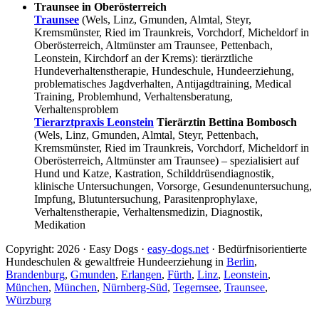
Traunsee in Oberösterreich
Traunsee
(Wels, Linz, Gmunden, Almtal, Steyr,
Kremsmünster, Ried im Traunkreis, Vorchdorf, Micheldorf in
Oberösterreich, Altmünster am Traunsee, Pettenbach,
Leonstein, Kirchdorf an der Krems): tierärztliche
Hundeverhaltenstherapie, Hundeschule, Hundeerziehung,
problematisches Jagdverhalten, Antijagdtraining, Medical
Training, Problemhund, Verhaltensberatung,
Verhaltensproblem
Tierarztpraxis Leonstein
Tierärztin Bettina Bombosch
(Wels, Linz, Gmunden, Almtal, Steyr, Pettenbach,
Kremsmünster, Ried im Traunkreis, Vorchdorf, Micheldorf in
Oberösterreich, Altmünster am Traunsee) – spezialisiert auf
Hund und Katze, Kastration, Schilddrüsendiagnostik,
klinische Untersuchungen, Vorsorge, Gesundenuntersuchung,
Impfung, Blutuntersuchung, Parasitenprophylaxe,
Verhaltenstherapie, Verhaltensmedizin, Diagnostik,
Medikation
Copyright: 2026 · Easy Dogs ·
easy-dogs.net
· Bedürfnisorientierte
Hundeschulen & gewaltfreie Hundeerziehung in
Berlin
,
Brandenburg
,
Gmunden
,
Erlangen
,
Fürth
,
Linz
,
Leonstein
,
München
,
München
,
Nürnberg-Süd
,
Tegernsee
,
Traunsee
,
Würzburg