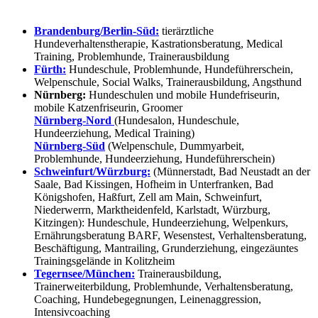
Brandenburg/Berlin-Süd:
tierärztliche
Hundeverhaltenstherapie, Kastrationsberatung, Medical
Training, Problemhunde, Trainerausbildung
Fürth:
Hundeschule, Problemhunde, Hundeführerschein,
Welpenschule, Social Walks, Trainerausbildung, Angsthund
Nürnberg:
Hundeschulen und mobile Hundefriseurin,
mobile Katzenfriseurin, Groomer
Nürnberg-Nord
(Hundesalon, Hundeschule,
Hundeerziehung, Medical Training)
Nürnberg-Süd
(Welpenschule, Dummyarbeit,
Problemhunde, Hundeerziehung, Hundeführerschein)
Schweinfurt/Würzburg:
(Münnerstadt, Bad Neustadt an der
Saale, Bad Kissingen, Hofheim in Unterfranken, Bad
Königshofen, Haßfurt, Zell am Main, Schweinfurt,
Niederwerrn, Marktheidenfeld, Karlstadt, Würzburg,
Kitzingen): Hundeschule, Hundeerziehung, Welpenkurs,
Ernährungsberatung BARF, Wesenstest, Verhaltensberatung,
Beschäftigung, Mantrailing, Grunderziehung, eingezäuntes
Trainingsgelände in Kolitzheim
Tegernsee/München:
Trainerausbildung,
Trainerweiterbildung, Problemhunde, Verhaltensberatung,
Coaching, Hundebegegnungen, Leinenaggression,
Intensivcoaching