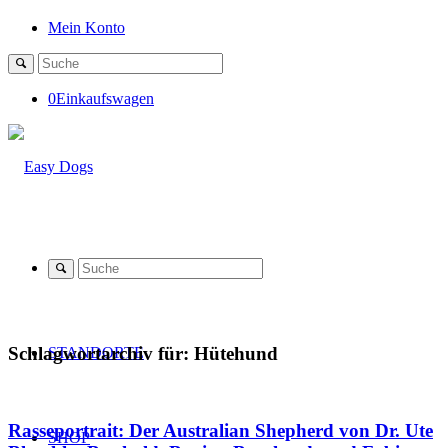
Mein Konto
0
Einkaufswagen
Schlagwortarchiv für:
Hütehund
STANDORTE
Rasseportrait: Der Australian Shepherd von Dr. Ute
SHOP