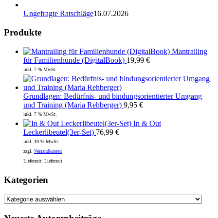
Ungefragte Ratschläge
16.07.2026
Produkte
Mantrailing
für Familienhunde (DigitalBook)
19,99
€
inkl. 7 % MwSt.
Grundlagen: Bedürfnis- und bindungsorientierter Umgang
und Training (Maria Rehberger)
9,95
€
inkl. 7 % MwSt.
In & Out
Leckerlibeutel(3er-Set)
76,99
€
inkl. 19 % MwSt.
zzgl.
Versandkosten
Lieferzeit:
Lieferzeit
Kategorien
Kategorien