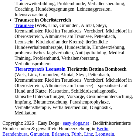
Trainerweiterbildung, Problemhunde, Verhaltensberatung,
Coaching, Hundebegegnungen, Leinenaggression,
Intensivcoaching
Traunsee in Oberösterreich
Traunsee
(Wels, Linz, Gmunden, Almtal, Steyr,
Kremsmünster, Ried im Traunkreis, Vorchdorf, Micheldorf in
Oberösterreich, Altmünster am Traunsee, Pettenbach,
Leonstein, Kirchdorf an der Krems): tierärztliche
Hundeverhaltenstherapie, Hundeschule, Hundeerziehung,
problematisches Jagdverhalten, Antijagdtraining, Medical
Training, Problemhund, Verhaltensberatung,
Verhaltensproblem
Tierarztpraxis Leonstein
Tierärztin Bettina Bombosch
(Wels, Linz, Gmunden, Almtal, Steyr, Pettenbach,
Kremsmünster, Ried im Traunkreis, Vorchdorf, Micheldorf in
Oberösterreich, Altmünster am Traunsee) – spezialisiert auf
Hund und Katze, Kastration, Schilddrüsendiagnostik,
klinische Untersuchungen, Vorsorge, Gesundenuntersuchung,
Impfung, Blutuntersuchung, Parasitenprophylaxe,
Verhaltenstherapie, Verhaltensmedizin, Diagnostik,
Medikation
Copyright: 2026 · Easy Dogs ·
easy-dogs.net
· Bedürfnisorientierte
Hundeschulen & gewaltfreie Hundeerziehung in
Berlin
,
Brandenburg
,
Gmunden
,
Erlangen
,
Fürth
,
Linz
,
Leonstein
,