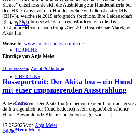
Sience” entschloss sie sich die Ausbildung zur Hundetrainerin bei
der IHK zu absolvieren ( Hundeerzieher/Verhaltensberater IHK
(BHV)), welche sie 2015 erfolgreich abschloss. Ihre Leidenschaft
gilt den Akita Inus sowie den Herrausforderungen die das
BLOG
Stadthundeleben mit sich bringt. Seit 2015 begleitet sie Marek, ein
Aktia Inu.
Webseite:
www.hundeschule-artoflife.de
TERMINE
Einträge von Anja Meier
Hunderassen
,
Zucht & Haltung
ÜBER UNS
Rasseportrait: Der Akita Inu – ein Hund
mit einer imponierenden Ausstrahlung
Suche
Artikel anhören Der Akita Inu (im neuen Standard nur noch Akita,
da Inu eigentlich nur Hund bedeutet) ist ein unglaublich schöner
Hund. Bewundernde Blicke sind einem so gut wie […]
17.07.2025
/
von
Anja Meier
Menü
Menü
Bücher