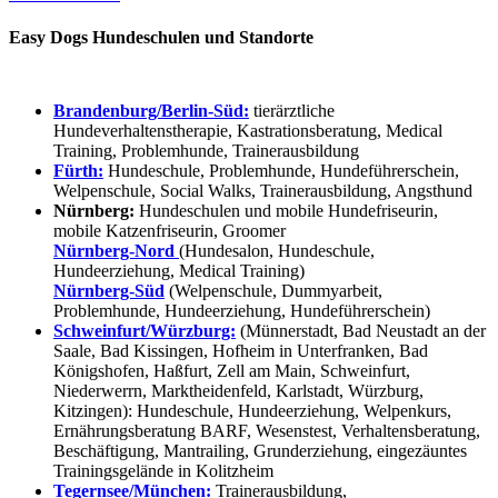
Easy Dogs Hundeschulen und Standorte
Brandenburg/Berlin-Süd:
tierärztliche
Hundeverhaltenstherapie, Kastrationsberatung, Medical
Training, Problemhunde, Trainerausbildung
Fürth:
Hundeschule, Problemhunde, Hundeführerschein,
Welpenschule, Social Walks, Trainerausbildung, Angsthund
Nürnberg:
Hundeschulen und mobile Hundefriseurin,
mobile Katzenfriseurin, Groomer
Nürnberg-Nord
(Hundesalon, Hundeschule,
Hundeerziehung, Medical Training)
Nürnberg-Süd
(Welpenschule, Dummyarbeit,
Problemhunde, Hundeerziehung, Hundeführerschein)
Schweinfurt/Würzburg:
(Münnerstadt, Bad Neustadt an der
Saale, Bad Kissingen, Hofheim in Unterfranken, Bad
Königshofen, Haßfurt, Zell am Main, Schweinfurt,
Niederwerrn, Marktheidenfeld, Karlstadt, Würzburg,
Kitzingen): Hundeschule, Hundeerziehung, Welpenkurs,
Ernährungsberatung BARF, Wesenstest, Verhaltensberatung,
Beschäftigung, Mantrailing, Grunderziehung, eingezäuntes
Trainingsgelände in Kolitzheim
Tegernsee/München:
Trainerausbildung,