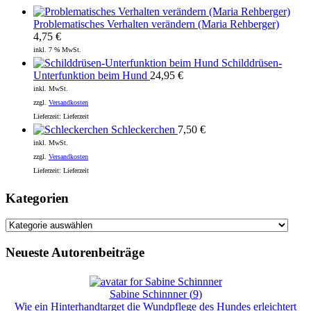
Problematisches Verhalten verändern (Maria Rehberger)
4,75
€
inkl. 7 % MwSt.
Schilddrüsen-
Unterfunktion beim Hund
24,95
€
inkl. MwSt.
zzgl.
Versandkosten
Lieferzeit:
Lieferzeit
Schleckerchen
7,50
€
inkl. MwSt.
zzgl.
Versandkosten
Lieferzeit:
Lieferzeit
Kategorien
Kategorien
Neueste Autorenbeiträge
Sabine Schinnner
(
9
)
Wie ein Hinterhandtarget die Wundpflege des Hundes erleichtert