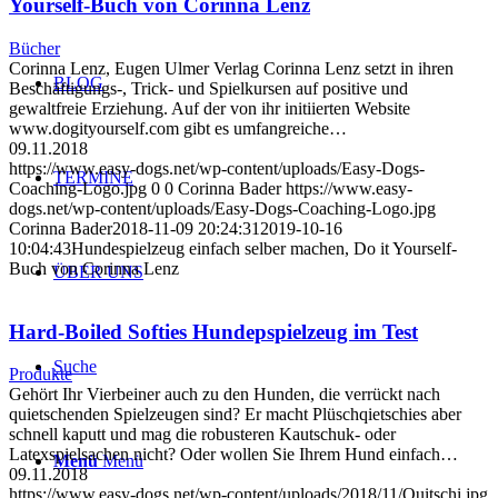
Yourself-Buch von Corinna Lenz
Bücher
Corinna Lenz, Eugen Ulmer Verlag Corinna Lenz setzt in ihren
BLOG
Beschäftigungs-, Trick- und Spielkursen auf positive und
gewaltfreie Erziehung. Auf der von ihr initiierten Website
www.dogityourself.com gibt es umfangreiche…
09.11.2018
https://www.easy-dogs.net/wp-content/uploads/Easy-Dogs-
TERMINE
Coaching-Logo.jpg
0
0
Corinna Bader
https://www.easy-
dogs.net/wp-content/uploads/Easy-Dogs-Coaching-Logo.jpg
Corinna Bader
2018-11-09 20:24:31
2019-10-16
10:04:43
Hundespielzeug einfach selber machen, Do it Yourself-
Buch von Corinna Lenz
ÜBER UNS
Hard-Boiled Softies Hundepspielzeug im Test
Suche
Produkte
Gehört Ihr Vierbeiner auch zu den Hunden, die verrückt nach
quietschenden Spielzeugen sind? Er macht Plüschqietschies aber
schnell kaputt und mag die robusteren Kautschuk- oder
Latexspielsachen nicht? Oder wollen Sie Ihrem Hund einfach…
Menü
Menü
09.11.2018
https://www.easy-dogs.net/wp-content/uploads/2018/11/Quitschi.jpg