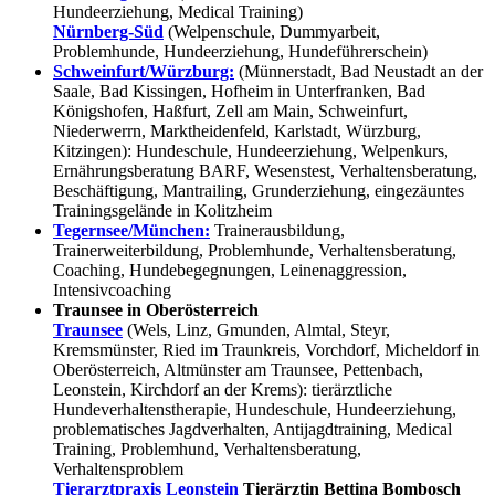
Hundeerziehung, Medical Training)
Nürnberg-Süd
(Welpenschule, Dummyarbeit,
Problemhunde, Hundeerziehung, Hundeführerschein)
Schweinfurt/Würzburg:
(Münnerstadt, Bad Neustadt an der
Saale, Bad Kissingen, Hofheim in Unterfranken, Bad
Königshofen, Haßfurt, Zell am Main, Schweinfurt,
Niederwerrn, Marktheidenfeld, Karlstadt, Würzburg,
Kitzingen): Hundeschule, Hundeerziehung, Welpenkurs,
Ernährungsberatung BARF, Wesenstest, Verhaltensberatung,
Beschäftigung, Mantrailing, Grunderziehung, eingezäuntes
Trainingsgelände in Kolitzheim
Tegernsee/München:
Trainerausbildung,
Trainerweiterbildung, Problemhunde, Verhaltensberatung,
Coaching, Hundebegegnungen, Leinenaggression,
Intensivcoaching
Traunsee in Oberösterreich
Traunsee
(Wels, Linz, Gmunden, Almtal, Steyr,
Kremsmünster, Ried im Traunkreis, Vorchdorf, Micheldorf in
Oberösterreich, Altmünster am Traunsee, Pettenbach,
Leonstein, Kirchdorf an der Krems): tierärztliche
Hundeverhaltenstherapie, Hundeschule, Hundeerziehung,
problematisches Jagdverhalten, Antijagdtraining, Medical
Training, Problemhund, Verhaltensberatung,
Verhaltensproblem
Tierarztpraxis Leonstein
Tierärztin Bettina Bombosch