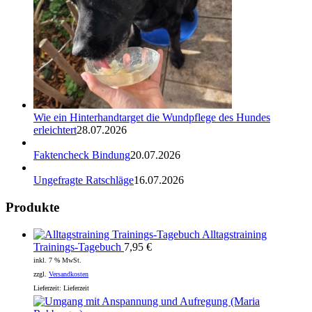
Wie ein Hinterhandtarget die Wundpflege des Hundes
erleichtert
28.07.2026
Faktencheck Bindung
20.07.2026
Ungefragte Ratschläge
16.07.2026
Produkte
Alltagstraining
Trainings-Tagebuch
7,95
€
inkl. 7 % MwSt.
zzgl.
Versandkosten
Lieferzeit:
Lieferzeit