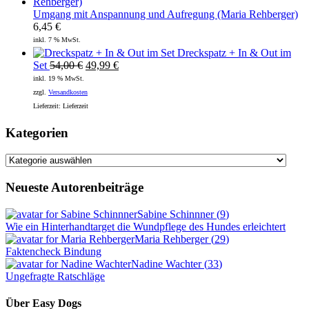
Umgang mit Anspannung und Aufregung (Maria Rehberger)
6,45
€
inkl. 7 % MwSt.
Dreckspatz + In & Out im
Ursprünglicher
Aktueller
Set
54,00
€
49,99
€
Preis
Preis
inkl. 19 % MwSt.
war:
ist:
zzgl.
Versandkosten
54,00 €
49,99 €.
Lieferzeit:
Lieferzeit
Kategorien
Kategorien
Neueste Autorenbeiträge
Sabine Schinnner
(
9
)
Wie ein Hinterhandtarget die Wundpflege des Hundes erleichtert
Maria Rehberger
(
29
)
Faktencheck Bindung
Nadine Wachter
(
33
)
Ungefragte Ratschläge
Über Easy Dogs