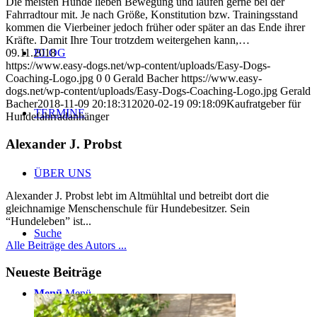
Die meisten Hunde lieben Bewegung und laufen gerne bei der
Fahrradtour mit. Je nach Größe, Konstitution bzw. Trainingsstand
kommen die Vierbeiner jedoch früher oder später an das Ende ihrer
Kräfte. Damit Ihre Tour trotzdem weitergehen kann,…
BLOG
09.11.2018
https://www.easy-dogs.net/wp-content/uploads/Easy-Dogs-
Coaching-Logo.jpg
0
0
Gerald Bacher
https://www.easy-
dogs.net/wp-content/uploads/Easy-Dogs-Coaching-Logo.jpg
Gerald
Bacher
2018-11-09 20:18:31
2020-02-19 09:18:09
Kaufratgeber für
TERMINE
Hundefahrradanhänger
Alexander J. Probst
ÜBER UNS
Alexander J. Probst lebt im Altmühltal und betreibt dort die
gleichnamige Menschenschule für Hundebesitzer. Sein
“Hundeleben” ist...
Suche
Alle Beiträge des Autors ...
Neueste Beiträge
Menü
Menü