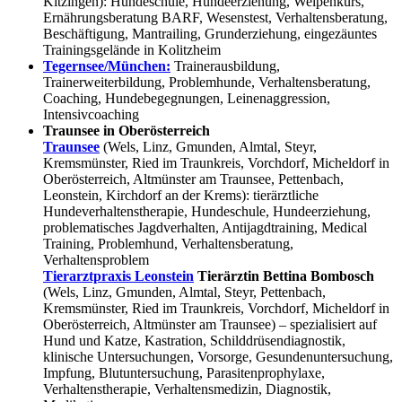
Kitzingen): Hundeschule, Hundeerziehung, Welpenkurs,
Ernährungsberatung BARF, Wesenstest, Verhaltensberatung,
Beschäftigung, Mantrailing, Grunderziehung, eingezäuntes
Trainingsgelände in Kolitzheim
Tegernsee/München:
Trainerausbildung,
Trainerweiterbildung, Problemhunde, Verhaltensberatung,
Coaching, Hundebegegnungen, Leinenaggression,
Intensivcoaching
Traunsee in Oberösterreich
Traunsee
(Wels, Linz, Gmunden, Almtal, Steyr,
Kremsmünster, Ried im Traunkreis, Vorchdorf, Micheldorf in
Oberösterreich, Altmünster am Traunsee, Pettenbach,
Leonstein, Kirchdorf an der Krems): tierärztliche
Hundeverhaltenstherapie, Hundeschule, Hundeerziehung,
problematisches Jagdverhalten, Antijagdtraining, Medical
Training, Problemhund, Verhaltensberatung,
Verhaltensproblem
Tierarztpraxis Leonstein
Tierärztin Bettina Bombosch
(Wels, Linz, Gmunden, Almtal, Steyr, Pettenbach,
Kremsmünster, Ried im Traunkreis, Vorchdorf, Micheldorf in
Oberösterreich, Altmünster am Traunsee) – spezialisiert auf
Hund und Katze, Kastration, Schilddrüsendiagnostik,
klinische Untersuchungen, Vorsorge, Gesundenuntersuchung,
Impfung, Blutuntersuchung, Parasitenprophylaxe,
Verhaltenstherapie, Verhaltensmedizin, Diagnostik,