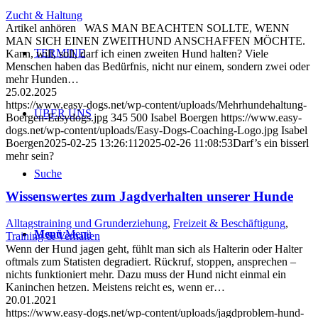
Zucht & Haltung
Artikel anhören WAS MAN BEACHTEN SOLLTE, WENN
MAN SICH EINEN ZWEITHUND ANSCHAFFEN MÖCHTE.
TERMINE
Kann, will, soll, darf ich einen zweiten Hund halten? Viele
Menschen haben das Bedürfnis, nicht nur einem, sondern zwei oder
mehr Hunden…
25.02.2025
https://www.easy-dogs.net/wp-content/uploads/Mehrhundehaltung-
ÜBER UNS
Boergen-Easydogs.jpg
345
500
Isabel Boergen
https://www.easy-
dogs.net/wp-content/uploads/Easy-Dogs-Coaching-Logo.jpg
Isabel
Boergen
2025-02-25 13:26:11
2025-02-26 11:08:53
Darf’s ein bisserl
mehr sein?
Suche
Wissenswertes zum Jagdverhalten unserer Hunde
Alltagstraining und Grunderziehung
,
Freizeit & Beschäftigung
,
Menü
Menü
Training & Verhalten
Wenn der Hund jagen geht, fühlt man sich als Halterin oder Halter
oftmals zum Statisten degradiert. Rückruf, stoppen, ansprechen –
nichts funktioniert mehr. Dazu muss der Hund nicht einmal ein
Kaninchen hetzen. Meistens reicht es, wenn er…
20.01.2021
https://www.easy-dogs.net/wp-content/uploads/jagdproblem-hund-