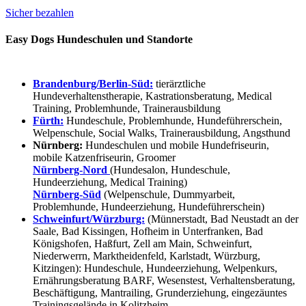
Sicher bezahlen
Easy Dogs Hundeschulen und Standorte
Brandenburg/Berlin-Süd:
tierärztliche
Hundeverhaltenstherapie, Kastrationsberatung, Medical
Training, Problemhunde, Trainerausbildung
Fürth:
Hundeschule, Problemhunde, Hundeführerschein,
Welpenschule, Social Walks, Trainerausbildung, Angsthund
Nürnberg:
Hundeschulen und mobile Hundefriseurin,
mobile Katzenfriseurin, Groomer
Nürnberg-Nord
(Hundesalon, Hundeschule,
Hundeerziehung, Medical Training)
Nürnberg-Süd
(Welpenschule, Dummyarbeit,
Problemhunde, Hundeerziehung, Hundeführerschein)
Schweinfurt/Würzburg:
(Münnerstadt, Bad Neustadt an der
Saale, Bad Kissingen, Hofheim in Unterfranken, Bad
Königshofen, Haßfurt, Zell am Main, Schweinfurt,
Niederwerrn, Marktheidenfeld, Karlstadt, Würzburg,
Kitzingen): Hundeschule, Hundeerziehung, Welpenkurs,
Ernährungsberatung BARF, Wesenstest, Verhaltensberatung,
Beschäftigung, Mantrailing, Grunderziehung, eingezäuntes
Trainingsgelände in Kolitzheim