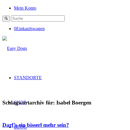
Mein Konto
0
Einkaufswagen
STANDORTE
Schlagwortarchiv für:
Isabel Boergen
SHOP
Darf’s ein bisserl mehr sein?
BLOG