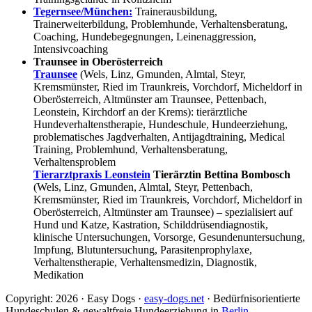
Tegernsee/München:
Trainerausbildung,
Trainerweiterbildung, Problemhunde, Verhaltensberatung,
Coaching, Hundebegegnungen, Leinenaggression,
Intensivcoaching
Traunsee in Oberösterreich
Traunsee
(Wels, Linz, Gmunden, Almtal, Steyr,
Kremsmünster, Ried im Traunkreis, Vorchdorf, Micheldorf in
Oberösterreich, Altmünster am Traunsee, Pettenbach,
Leonstein, Kirchdorf an der Krems): tierärztliche
Hundeverhaltenstherapie, Hundeschule, Hundeerziehung,
problematisches Jagdverhalten, Antijagdtraining, Medical
Training, Problemhund, Verhaltensberatung,
Verhaltensproblem
Tierarztpraxis Leonstein
Tierärztin Bettina Bombosch
(Wels, Linz, Gmunden, Almtal, Steyr, Pettenbach,
Kremsmünster, Ried im Traunkreis, Vorchdorf, Micheldorf in
Oberösterreich, Altmünster am Traunsee) – spezialisiert auf
Hund und Katze, Kastration, Schilddrüsendiagnostik,
klinische Untersuchungen, Vorsorge, Gesundenuntersuchung,
Impfung, Blutuntersuchung, Parasitenprophylaxe,
Verhaltenstherapie, Verhaltensmedizin, Diagnostik,
Medikation
Copyright: 2026 · Easy Dogs ·
easy-dogs.net
· Bedürfnisorientierte
Hundeschulen & gewaltfreie Hundeerziehung in
Berlin
,