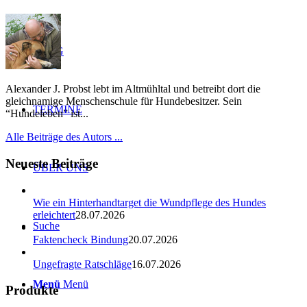
BLOG
Alexander J. Probst lebt im Altmühltal und betreibt dort die
gleichnamige Menschenschule für Hundebesitzer. Sein
TERMINE
“Hundeleben” ist...
Alle Beiträge des Autors ...
Neueste Beiträge
ÜBER UNS
Wie ein Hinterhandtarget die Wundpflege des Hundes
erleichtert
28.07.2026
Suche
Faktencheck Bindung
20.07.2026
Ungefragte Ratschläge
16.07.2026
Menü
Menü
Produkte