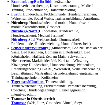
Brandenburg/Berlin-Süd:
tierärztliche
Hundeverhaltenstherapie, Kastrationsberatung, Medical
Training, Problemhunde, Trainerausbildung
Fürth:
Hundeschule, Problemhunde, Hundeführerschein,
Welpenschule, Social Walks, Trainerausbildung, Angsthund
Nürnberg:
Hundeschulen und mobile Hundefriseurin,
mobile Katzenfriseurin, Groomer
Nürnberg-Nord
(Hundesalon, Hundeschule,
Hundeerziehung, Medical Training)
Nürnberg-Süd
(Welpenschule, Dummyarbeit,
Problemhunde, Hundeerziehung, Hundeführerschein)
Schweinfurt/Würzburg:
(Münnerstadt, Bad Neustadt an der
Saale, Bad Kissingen, Hofheim in Unterfranken, Bad
Königshofen, Haßfurt, Zell am Main, Schweinfurt,
Niederwerrn, Marktheidenfeld, Karlstadt, Würzburg,
Kitzingen): Hundeschule, Hundeerziehung, Welpenkurs,
Ernährungsberatung BARF, Wesenstest, Verhaltensberatung,
Beschäftigung, Mantrailing, Grunderziehung, eingezäuntes
Trainingsgelände in Kolitzheim
Tegernsee/München:
Trainerausbildung,
Trainerweiterbildung, Problemhunde, Verhaltensberatung,
Coaching, Hundebegegnungen, Leinenaggression,
Intensivcoaching
Traunsee in Oberösterreich
Traunsee
(Wels, Linz, Gmunden, Almtal, Steyr,