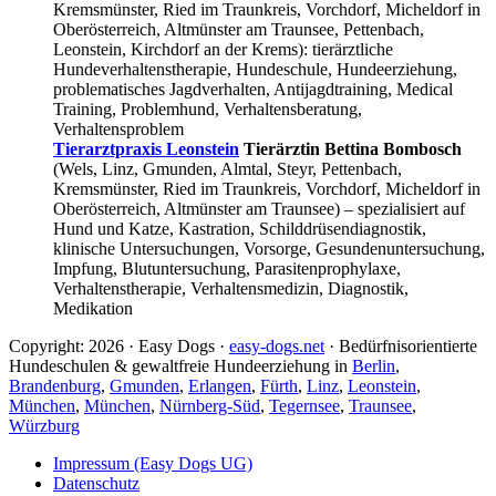
Kremsmünster, Ried im Traunkreis, Vorchdorf, Micheldorf in
Oberösterreich, Altmünster am Traunsee, Pettenbach,
Leonstein, Kirchdorf an der Krems): tierärztliche
Hundeverhaltenstherapie, Hundeschule, Hundeerziehung,
problematisches Jagdverhalten, Antijagdtraining, Medical
Training, Problemhund, Verhaltensberatung,
Verhaltensproblem
Tierarztpraxis Leonstein
Tierärztin Bettina Bombosch
(Wels, Linz, Gmunden, Almtal, Steyr, Pettenbach,
Kremsmünster, Ried im Traunkreis, Vorchdorf, Micheldorf in
Oberösterreich, Altmünster am Traunsee) – spezialisiert auf
Hund und Katze, Kastration, Schilddrüsendiagnostik,
klinische Untersuchungen, Vorsorge, Gesundenuntersuchung,
Impfung, Blutuntersuchung, Parasitenprophylaxe,
Verhaltenstherapie, Verhaltensmedizin, Diagnostik,
Medikation
Copyright: 2026 · Easy Dogs ·
easy-dogs.net
· Bedürfnisorientierte
Hundeschulen & gewaltfreie Hundeerziehung in
Berlin
,
Brandenburg
,
Gmunden
,
Erlangen
,
Fürth
,
Linz
,
Leonstein
,
München
,
München
,
Nürnberg-Süd
,
Tegernsee
,
Traunsee
,
Würzburg
Impressum (Easy Dogs UG)
Datenschutz