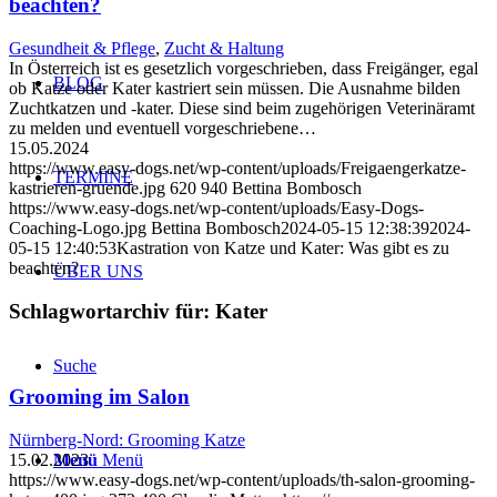
beachten?
Gesundheit & Pflege
,
Zucht & Haltung
In Österreich ist es gesetzlich vorgeschrieben, dass Freigänger, egal
BLOG
ob Katze oder Kater kastriert sein müssen. Die Ausnahme bilden
Zuchtkatzen und -kater. Diese sind beim zugehörigen Veterinäramt
zu melden und eventuell vorgeschriebene…
15.05.2024
https://www.easy-dogs.net/wp-content/uploads/Freigaengerkatze-
TERMINE
kastrieren-gruende.jpg
620
940
Bettina Bombosch
https://www.easy-dogs.net/wp-content/uploads/Easy-Dogs-
Coaching-Logo.jpg
Bettina Bombosch
2024-05-15 12:38:39
2024-
05-15 12:40:53
Kastration von Katze und Kater: Was gibt es zu
beachten?
ÜBER UNS
Schlagwortarchiv für:
Kater
Suche
Grooming im Salon
Nürnberg-Nord: Grooming Katze
15.02.2023
Menü
Menü
https://www.easy-dogs.net/wp-content/uploads/th-salon-grooming-