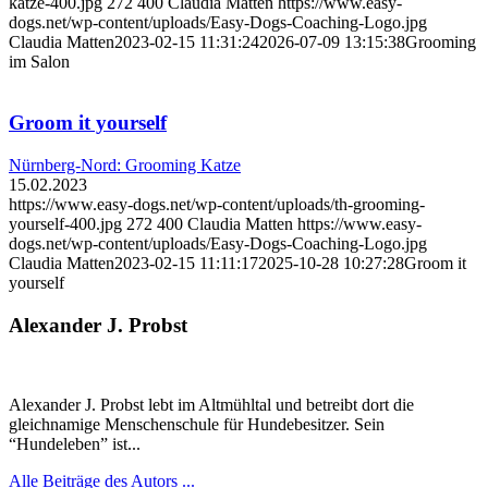
katze-400.jpg
272
400
Claudia Matten
https://www.easy-
dogs.net/wp-content/uploads/Easy-Dogs-Coaching-Logo.jpg
Claudia Matten
2023-02-15 11:31:24
2026-07-09 13:15:38
Grooming
im Salon
Groom it yourself
Nürnberg-Nord: Grooming Katze
15.02.2023
https://www.easy-dogs.net/wp-content/uploads/th-grooming-
yourself-400.jpg
272
400
Claudia Matten
https://www.easy-
dogs.net/wp-content/uploads/Easy-Dogs-Coaching-Logo.jpg
Claudia Matten
2023-02-15 11:11:17
2025-10-28 10:27:28
Groom it
yourself
Alexander J. Probst
Alexander J. Probst lebt im Altmühltal und betreibt dort die
gleichnamige Menschenschule für Hundebesitzer. Sein
“Hundeleben” ist...
Alle Beiträge des Autors ...