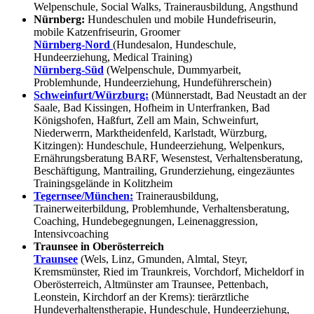
Welpenschule, Social Walks, Trainerausbildung, Angsthund
Nürnberg:
Hundeschulen und mobile Hundefriseurin,
mobile Katzenfriseurin, Groomer
Nürnberg-Nord
(Hundesalon, Hundeschule,
Hundeerziehung, Medical Training)
Nürnberg-Süd
(Welpenschule, Dummyarbeit,
Problemhunde, Hundeerziehung, Hundeführerschein)
Schweinfurt/Würzburg:
(Münnerstadt, Bad Neustadt an der
Saale, Bad Kissingen, Hofheim in Unterfranken, Bad
Königshofen, Haßfurt, Zell am Main, Schweinfurt,
Niederwerrn, Marktheidenfeld, Karlstadt, Würzburg,
Kitzingen): Hundeschule, Hundeerziehung, Welpenkurs,
Ernährungsberatung BARF, Wesenstest, Verhaltensberatung,
Beschäftigung, Mantrailing, Grunderziehung, eingezäuntes
Trainingsgelände in Kolitzheim
Tegernsee/München:
Trainerausbildung,
Trainerweiterbildung, Problemhunde, Verhaltensberatung,
Coaching, Hundebegegnungen, Leinenaggression,
Intensivcoaching
Traunsee in Oberösterreich
Traunsee
(Wels, Linz, Gmunden, Almtal, Steyr,
Kremsmünster, Ried im Traunkreis, Vorchdorf, Micheldorf in
Oberösterreich, Altmünster am Traunsee, Pettenbach,
Leonstein, Kirchdorf an der Krems): tierärztliche
Hundeverhaltenstherapie, Hundeschule, Hundeerziehung,