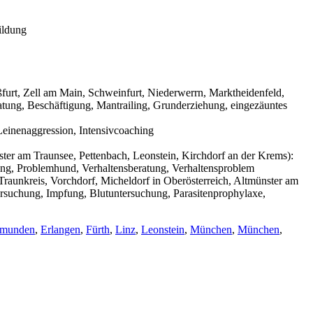
ildung
urt, Zell am Main, Schweinfurt, Niederwerrn, Marktheidenfeld,
tung, Beschäftigung, Mantrailing, Grunderziehung, eingezäuntes
einenaggression, Intensivcoaching
ter am Traunsee, Pettenbach, Leonstein, Kirchdorf an der Krems):
ning, Problemhund, Verhaltensberatung, Verhaltensproblem
raunkreis, Vorchdorf, Micheldorf in Oberösterreich, Altmünster am
ersuchung, Impfung, Blutuntersuchung, Parasitenprophylaxe,
munden
,
Erlangen
,
Fürth
,
Linz
,
Leonstein
,
München
,
München
,