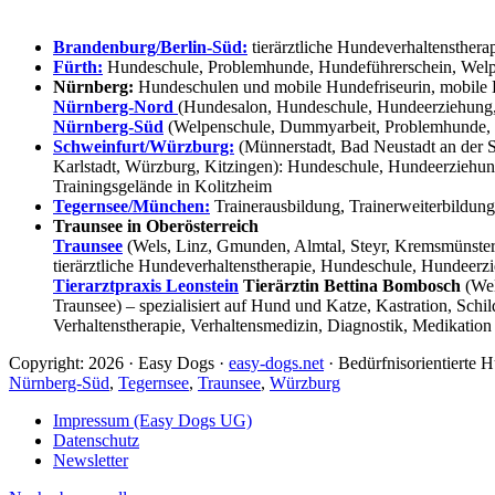
Brandenburg/Berlin-Süd:
tierärztliche Hundeverhaltensthera
Fürth:
Hundeschule, Problemhunde, Hundeführerschein, Welpe
Nürnberg:
Hundeschulen und mobile Hundefriseurin, mobile 
Nürnberg-Nord
(Hundesalon, Hundeschule, Hundeerziehung,
Nürnberg-Süd
(Welpenschule, Dummyarbeit, Problemhunde, 
Schweinfurt/Würzburg:
(Münnerstadt, Bad Neustadt an der S
Karlstadt, Würzburg, Kitzingen): Hundeschule, Hundeerziehun
Trainingsgelände in Kolitzheim
Tegernsee/München:
Trainerausbildung, Trainerweiterbildun
Traunsee in Oberösterreich
Traunsee
(Wels, Linz, Gmunden, Almtal, Steyr, Kremsmünster, 
tierärztliche Hundeverhaltenstherapie, Hundeschule, Hundeerzi
Tierarztpraxis Leonstein
Tierärztin Bettina Bombosch
(Wel
Traunsee) – spezialisiert auf Hund und Katze, Kastration, Sc
Verhaltenstherapie, Verhaltensmedizin, Diagnostik, Medikation
Copyright: 2026 · Easy Dogs ·
easy-dogs.net
· Bedürfnisorientierte
Nürnberg-Süd
,
Tegernsee
,
Traunsee
,
Würzburg
Impressum (Easy Dogs UG)
Datenschutz
Newsletter