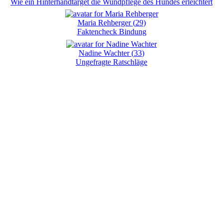
Wie ein Hinterhandtarget die Wundpflege des Hundes erleichtert
Maria Rehberger
(
29
)
Faktencheck Bindung
Nadine Wachter
(
33
)
Ungefragte Ratschläge