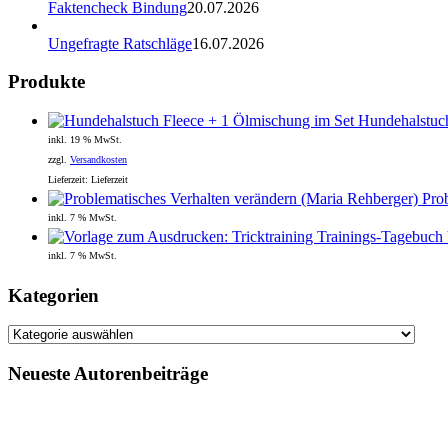
Faktencheck Bindung
20.07.2026
Ungefragte Ratschläge
16.07.2026
Produkte
Hundehalstuch
inkl. 19 % MwSt.
zzgl.
Versandkosten
Lieferzeit:
Lieferzeit
Pro
inkl. 7 % MwSt.
inkl. 7 % MwSt.
Kategorien
Kategorien
Neueste Autorenbeiträge