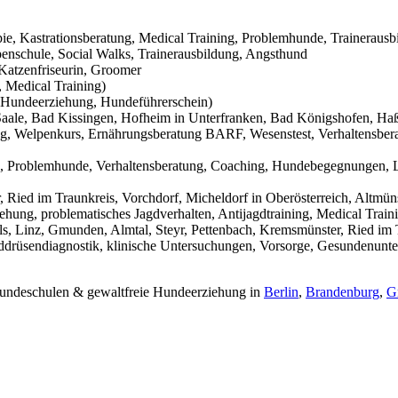
pie, Kastrationsberatung, Medical Training, Problemhunde, Trainerausb
nschule, Social Walks, Trainerausbildung, Angsthund
Katzenfriseurin, Groomer
 Medical Training)
Hundeerziehung, Hundeführerschein)
aale, Bad Kissingen, Hofheim in Unterfranken, Bad Königshofen, Haßf
g, Welpenkurs, Ernährungsberatung BARF, Wesenstest, Verhaltensbera
g, Problemhunde, Verhaltensberatung, Coaching, Hundebegegnungen, L
Ried im Traunkreis, Vorchdorf, Micheldorf in Oberösterreich, Altmüns
ehung, problematisches Jagdverhalten, Antijagdtraining, Medical Trai
s, Linz, Gmunden, Almtal, Steyr, Pettenbach, Kremsmünster, Ried im T
hilddrüsendiagnostik, klinische Untersuchungen, Vorsorge, Gesundenunt
 Hundeschulen & gewaltfreie Hundeerziehung in
Berlin
,
Brandenburg
,
G