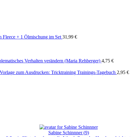
 Fleece + 1 Ölmischung im Set
31,99
€
blematisches Verhalten verändern (Maria Rehberger)
4,75
€
Vorlage zum Ausdrucken: Tricktraining Trainings-Tagebuch
2,95
€
Sabine Schinnner
(
9
)