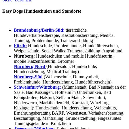
Easy Dogs Hundeschulen und Standorte
Brandenburg/Berlin-Süd:
tierärztliche
Hundeverhaltenstherapie, Kastrationsberatung, Medical
Training, Problemhunde, Trainerausbildung
Fürth:
Hundeschule, Problemhunde, Hundeführerschein,
Welpenschule, Social Walks, Trainerausbildung, Angsthund
Nürnberg:
Hundeschulen und mobile Hundefriseurin,
mobile Katzenfriseurin, Groomer
Nürnberg-Nord
(Hundesalon, Hundeschule,
Hundeerziehung, Medical Training)
Nürnberg-Süd
(Welpenschule, Dummyarbeit,
Problemhunde, Hundeerziehung, Hundeführerschein)
Schweinfurt/Würzburg:
(Münnerstadt, Bad Neustadt an der
Saale, Bad Kissingen, Hofheim in Unterfranken, Bad
Königshofen, Haßfurt, Zell am Main, Schweinfurt,
Niederwerrn, Marktheidenfeld, Karlstadt, Würzburg,
Kitzingen): Hundeschule, Hundeerziehung, Welpenkurs,
Ernährungsberatung BARF, Wesenstest, Verhaltensberatung,
Beschäftigung, Mantrailing, Grunderziehung, eingezäuntes
Trainingsgelände in Kolitzheim
Tegernsee/München:
Trainerausbildung,