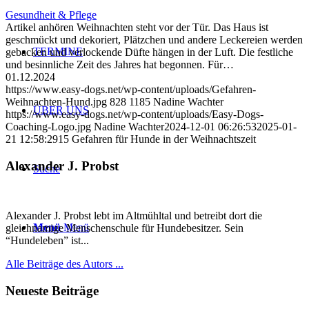
Gesundheit & Pflege
Artikel anhören Weihnachten steht vor der Tür. Das Haus ist
geschmückt und dekoriert, Plätzchen und andere Leckereien werden
TERMINE
gebacken und verlockende Düfte hängen in der Luft. Die festliche
und besinnliche Zeit des Jahres hat begonnen. Für…
01.12.2024
https://www.easy-dogs.net/wp-content/uploads/Gefahren-
Weihnachten-Hund.jpg
828
1185
Nadine Wachter
ÜBER UNS
https://www.easy-dogs.net/wp-content/uploads/Easy-Dogs-
Coaching-Logo.jpg
Nadine Wachter
2024-12-01 06:26:53
2025-01-
21 12:58:29
15 Gefahren für Hunde in der Weihnachtszeit
Alexander J. Probst
Suche
Alexander J. Probst lebt im Altmühltal und betreibt dort die
Menü
Menü
gleichnamige Menschenschule für Hundebesitzer. Sein
“Hundeleben” ist...
Alle Beiträge des Autors ...
Neueste Beiträge