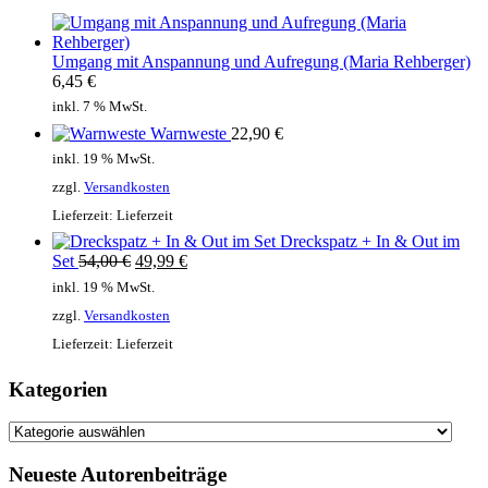
Umgang mit Anspannung und Aufregung (Maria Rehberger)
6,45
€
inkl. 7 % MwSt.
Warnweste
22,90
€
inkl. 19 % MwSt.
zzgl.
Versandkosten
Lieferzeit:
Lieferzeit
Dreckspatz + In & Out im
Ursprünglicher
Aktueller
Set
54,00
€
49,99
€
Preis
Preis
inkl. 19 % MwSt.
war:
ist:
zzgl.
Versandkosten
54,00 €
49,99 €.
Lieferzeit:
Lieferzeit
Kategorien
Kategorien
Neueste Autorenbeiträge