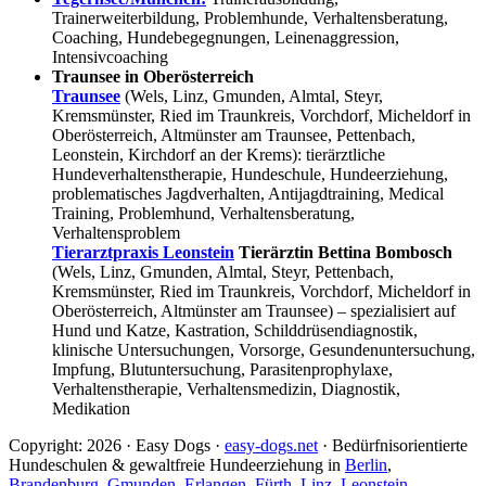
Trainerweiterbildung, Problemhunde, Verhaltensberatung,
Coaching, Hundebegegnungen, Leinenaggression,
Intensivcoaching
Traunsee in Oberösterreich
Traunsee
(Wels, Linz, Gmunden, Almtal, Steyr,
Kremsmünster, Ried im Traunkreis, Vorchdorf, Micheldorf in
Oberösterreich, Altmünster am Traunsee, Pettenbach,
Leonstein, Kirchdorf an der Krems): tierärztliche
Hundeverhaltenstherapie, Hundeschule, Hundeerziehung,
problematisches Jagdverhalten, Antijagdtraining, Medical
Training, Problemhund, Verhaltensberatung,
Verhaltensproblem
Tierarztpraxis Leonstein
Tierärztin Bettina Bombosch
(Wels, Linz, Gmunden, Almtal, Steyr, Pettenbach,
Kremsmünster, Ried im Traunkreis, Vorchdorf, Micheldorf in
Oberösterreich, Altmünster am Traunsee) – spezialisiert auf
Hund und Katze, Kastration, Schilddrüsendiagnostik,
klinische Untersuchungen, Vorsorge, Gesundenuntersuchung,
Impfung, Blutuntersuchung, Parasitenprophylaxe,
Verhaltenstherapie, Verhaltensmedizin, Diagnostik,
Medikation
Copyright: 2026 · Easy Dogs ·
easy-dogs.net
· Bedürfnisorientierte
Hundeschulen & gewaltfreie Hundeerziehung in
Berlin
,
Brandenburg
,
Gmunden
,
Erlangen
,
Fürth
,
Linz
,
Leonstein
,