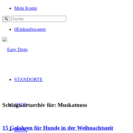
Mein Konto
0
Einkaufswagen
STANDORTE
Schlagwortarchiv für:
Muskatnuss
SHOP
15 Gefahren für Hunde in der Weihnachtszeit
BLOG