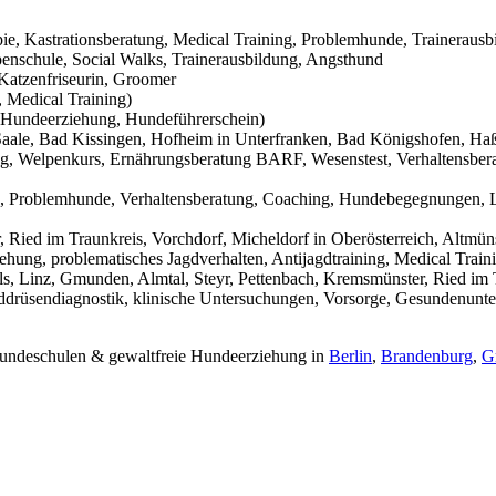
pie, Kastrationsberatung, Medical Training, Problemhunde, Trainerausb
nschule, Social Walks, Trainerausbildung, Angsthund
Katzenfriseurin, Groomer
 Medical Training)
Hundeerziehung, Hundeführerschein)
aale, Bad Kissingen, Hofheim in Unterfranken, Bad Königshofen, Haßf
g, Welpenkurs, Ernährungsberatung BARF, Wesenstest, Verhaltensbera
g, Problemhunde, Verhaltensberatung, Coaching, Hundebegegnungen, L
Ried im Traunkreis, Vorchdorf, Micheldorf in Oberösterreich, Altmüns
ehung, problematisches Jagdverhalten, Antijagdtraining, Medical Trai
s, Linz, Gmunden, Almtal, Steyr, Pettenbach, Kremsmünster, Ried im T
hilddrüsendiagnostik, klinische Untersuchungen, Vorsorge, Gesundenunt
 Hundeschulen & gewaltfreie Hundeerziehung in
Berlin
,
Brandenburg
,
G