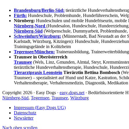
Brandenburg/Berlin-Süd:
tierärztliche Hundeverhaltensthera
Fürth:
Hundeschule, Problemhunde, Hundeführerschein, Welpe
Nürnberg:
Hundeschulen und mobile Hundefriseurin, mobile 
Nürnberg-Nord
(Hundesalon, Hundeschule, Hundeerziehung,
Nürnberg-Süd
(Welpenschule, Dummyarbeit, Problemhunde, 
Schweinfurt/Würzburg:
(Münnerstadt, Bad Neustadt an der S
Karlstadt, Würzburg, Kitzingen): Hundeschule, Hundeerziehun
Trainingsgelände in Kolitzheim
Tegernsee/München:
Trainerausbildung, Trainerweiterbildun
Traunsee in Oberösterreich
Traunsee
(Wels, Linz, Gmunden, Almtal, Steyr, Kremsmünster, 
tierärztliche Hundeverhaltenstherapie, Hundeschule, Hundeerzi
Tierarztpraxis Leonstein
Tierärztin Bettina Bombosch
(Wel
Traunsee) – spezialisiert auf Hund und Katze, Kastration, Sc
Verhaltenstherapie, Verhaltensmedizin, Diagnostik, Medikation
Copyright: 2026 · Easy Dogs ·
easy-dogs.net
· Bedürfnisorientierte
Nürnberg-Süd
,
Tegernsee
,
Traunsee
,
Würzburg
Impressum (Easy Dogs UG)
Datenschutz
Newsletter
Nach oben scrollen