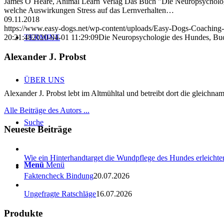
James O´Heare, Animal Learn Verlag Das Buch "Die Neuropsychologie
welche Auswirkungen Stress auf das Lernverhalten…
09.11.2018
https://www.easy-dogs.net/wp-content/uploads/Easy-Dogs-Coaching
TERMINE
20:21:48
2020-04-01 11:29:09
Die Neuropsychologie des Hundes, Bu
Alexander J. Probst
ÜBER UNS
Alexander J. Probst lebt im Altmühltal und betreibt dort die gleichn
Alle Beiträge des Autors ...
Suche
Neueste Beiträge
Wie ein Hinterhandtarget die Wundpflege des Hundes erleichter
Menü
Menü
Faktencheck Bindung
20.07.2026
Ungefragte Ratschläge
16.07.2026
Produkte