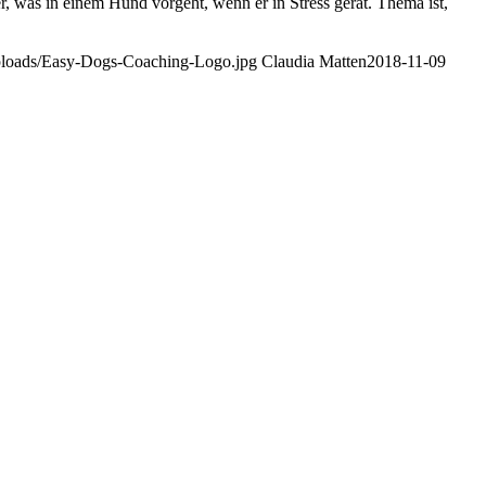
was in einem Hund vorgeht, wenn er in Stress gerät. Thema ist,
uploads/Easy-Dogs-Coaching-Logo.jpg
Claudia Matten
2018-11-09