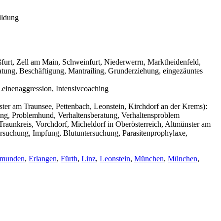
ildung
urt, Zell am Main, Schweinfurt, Niederwerrn, Marktheidenfeld,
tung, Beschäftigung, Mantrailing, Grunderziehung, eingezäuntes
einenaggression, Intensivcoaching
ter am Traunsee, Pettenbach, Leonstein, Kirchdorf an der Krems):
ning, Problemhund, Verhaltensberatung, Verhaltensproblem
raunkreis, Vorchdorf, Micheldorf in Oberösterreich, Altmünster am
ersuchung, Impfung, Blutuntersuchung, Parasitenprophylaxe,
munden
,
Erlangen
,
Fürth
,
Linz
,
Leonstein
,
München
,
München
,