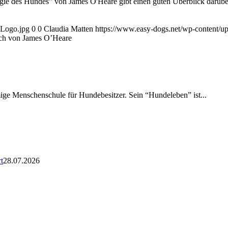
 des Hundes" von James O'Heare gibt einen guten Überblick darüber, 
-Logo.jpg
0
0
Claudia Matten
https://www.easy-dogs.net/wp-content/
ch von James O’Heare
amige Menschenschule für Hundebesitzer. Sein “Hundeleben” ist...
t
28.07.2026