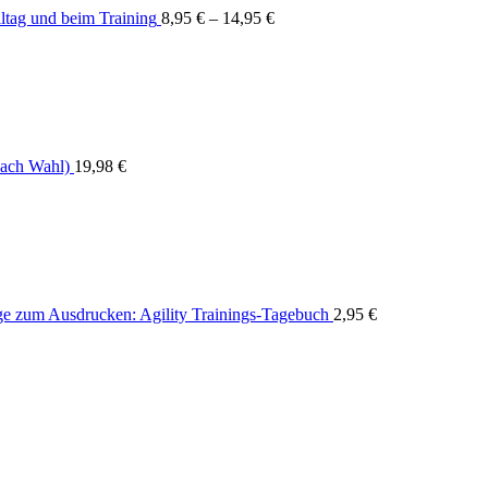
ltag und beim Training
8,95
€
–
14,95
€
nach Wahl)
19,98
€
ge zum Ausdrucken: Agility Trainings-Tagebuch
2,95
€