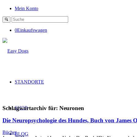
Mein Konto
0
Einkaufswagen
STANDORTE
Schlagwortarchiv für:
Neuronen
SHOP
Die Neuropsychologie des Hundes, Buch von James 
Bücher
BLOG