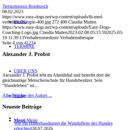
Tierarztpraxis Bombosch
08.02.2023
https://www.easy-dogs.net/wp-content/uploads/th-med-
BLOG
verhaltenstherapie-400.jpg
272
400
Claudia Matten
https://www.easy-dogs.net/wp-content/uploads/Easy-Dogs-
Coaching-Logo.jpg
Claudia Matten
2023-02-08 05:15:59
2025-03-
19 11:39:13
Verhaltensmedizin/ Verhaltenstherapie
Seite 4 von 4
1
2
3
4
TERMINE
Alexander J. Probst
ÜBER UNS
Alexander J. Probst lebt im Altmühltal und betreibt dort die
gleichnamige Menschenschule für Hundebesitzer. Sein
“Hundeleben” ist...
Alle Beiträge des Autors ...
Suche
Neueste Beiträge
Menü
Menü
Wie ein Hinterhandtarget die Wundpflege des Hundes
erleichtert
28.07.2026