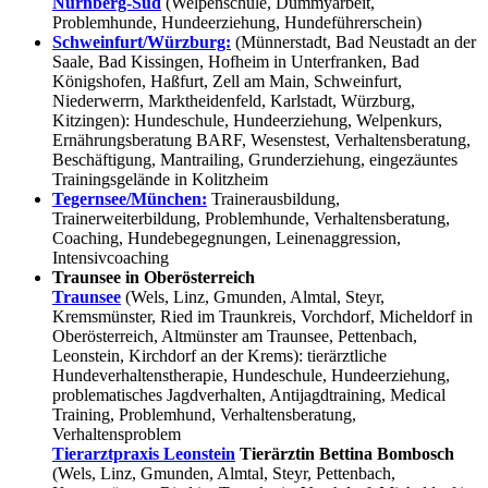
Nürnberg-Süd
(Welpenschule, Dummyarbeit,
Problemhunde, Hundeerziehung, Hundeführerschein)
Schweinfurt/Würzburg:
(Münnerstadt, Bad Neustadt an der
Saale, Bad Kissingen, Hofheim in Unterfranken, Bad
Königshofen, Haßfurt, Zell am Main, Schweinfurt,
Niederwerrn, Marktheidenfeld, Karlstadt, Würzburg,
Kitzingen): Hundeschule, Hundeerziehung, Welpenkurs,
Ernährungsberatung BARF, Wesenstest, Verhaltensberatung,
Beschäftigung, Mantrailing, Grunderziehung, eingezäuntes
Trainingsgelände in Kolitzheim
Tegernsee/München:
Trainerausbildung,
Trainerweiterbildung, Problemhunde, Verhaltensberatung,
Coaching, Hundebegegnungen, Leinenaggression,
Intensivcoaching
Traunsee in Oberösterreich
Traunsee
(Wels, Linz, Gmunden, Almtal, Steyr,
Kremsmünster, Ried im Traunkreis, Vorchdorf, Micheldorf in
Oberösterreich, Altmünster am Traunsee, Pettenbach,
Leonstein, Kirchdorf an der Krems): tierärztliche
Hundeverhaltenstherapie, Hundeschule, Hundeerziehung,
problematisches Jagdverhalten, Antijagdtraining, Medical
Training, Problemhund, Verhaltensberatung,
Verhaltensproblem
Tierarztpraxis Leonstein
Tierärztin Bettina Bombosch
(Wels, Linz, Gmunden, Almtal, Steyr, Pettenbach,