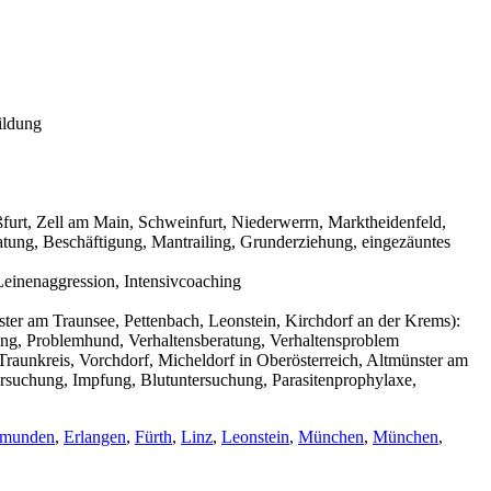
ildung
urt, Zell am Main, Schweinfurt, Niederwerrn, Marktheidenfeld,
tung, Beschäftigung, Mantrailing, Grunderziehung, eingezäuntes
einenaggression, Intensivcoaching
ter am Traunsee, Pettenbach, Leonstein, Kirchdorf an der Krems):
ning, Problemhund, Verhaltensberatung, Verhaltensproblem
raunkreis, Vorchdorf, Micheldorf in Oberösterreich, Altmünster am
ersuchung, Impfung, Blutuntersuchung, Parasitenprophylaxe,
munden
,
Erlangen
,
Fürth
,
Linz
,
Leonstein
,
München
,
München
,