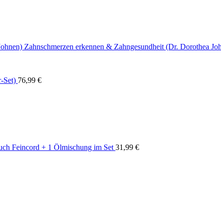
Zahnschmerzen erkennen & Zahngesundheit (Dr. Dorothea Jo
-Set)
76,99
€
uch Feincord + 1 Ölmischung im Set
31,99
€