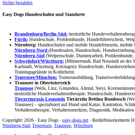
Sicher bezahlen
Easy Dogs Hundeschulen und Standorte
Brandenburg/Berlin-Süd:
tierärztliche Hundeverhaltensthera
Fürth:
Hundeschule, Problemhunde, Hundeführerschein, Welpe
Nürnberg:
Hundeschulen und mobile Hundefriseurin, mobile 
Nürnberg-Nord
(Hundesalon, Hundeschule, Hundeerziehung,
Nürnberg-Süd
(Welpenschule, Dummyarbeit, Problemhunde, 
Schweinfurt/Würzburg:
(Münnerstadt, Bad Neustadt an der S
Karlstadt, Würzburg, Kitzingen): Hundeschule, Hundeerziehun
Trainingsgelände in Kolitzheim
Tegernsee/München:
Trainerausbildung, Trainerweiterbildun
Traunsee in Oberösterreich
Traunsee
(Wels, Linz, Gmunden, Almtal, Steyr, Kremsmünster, 
tierärztliche Hundeverhaltenstherapie, Hundeschule, Hundeerzi
Tierarztpraxis Leonstein
Tierärztin Bettina Bombosch
(Wel
Traunsee) – spezialisiert auf Hund und Katze, Kastration, Sc
Verhaltenstherapie, Verhaltensmedizin, Diagnostik, Medikation
Copyright: 2026 · Easy Dogs ·
easy-dogs.net
· Bedürfnisorientierte
Nürnberg-Süd
,
Tegernsee
,
Traunsee
,
Würzburg