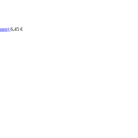
hnen)
6,45
€