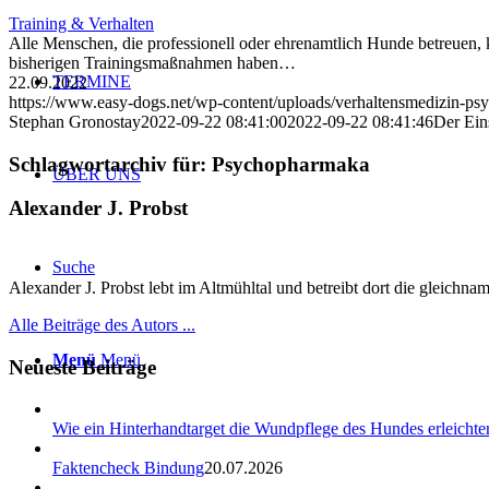
Training & Verhalten
Alle Menschen, die professionell oder ehrenamtlich Hunde betreuen, k
bisherigen Trainingsmaßnahmen haben…
TERMINE
22.09.2022
https://www.easy-dogs.net/wp-content/uploads/verhaltensmedizin-p
Stephan Gronostay
2022-09-22 08:41:00
2022-09-22 08:41:46
Der Ein
Schlagwortarchiv für:
Psychopharmaka
ÜBER UNS
Alexander J. Probst
Suche
Alexander J. Probst lebt im Altmühltal und betreibt dort die gleichn
Alle Beiträge des Autors ...
Menü
Menü
Neueste Beiträge
Wie ein Hinterhandtarget die Wundpflege des Hundes erleichter
Faktencheck Bindung
20.07.2026