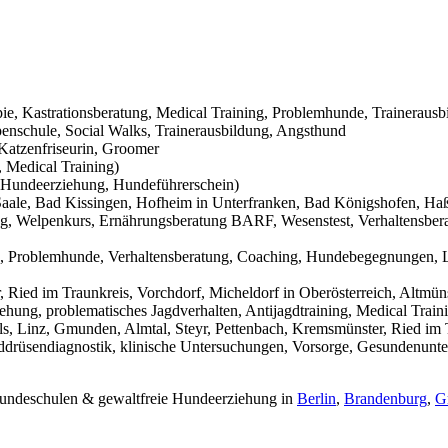
pie, Kastrationsberatung, Medical Training, Problemhunde, Trainerausb
nschule, Social Walks, Trainerausbildung, Angsthund
Katzenfriseurin, Groomer
 Medical Training)
Hundeerziehung, Hundeführerschein)
aale, Bad Kissingen, Hofheim in Unterfranken, Bad Königshofen, Haßf
g, Welpenkurs, Ernährungsberatung BARF, Wesenstest, Verhaltensbera
g, Problemhunde, Verhaltensberatung, Coaching, Hundebegegnungen, L
Ried im Traunkreis, Vorchdorf, Micheldorf in Oberösterreich, Altmüns
ehung, problematisches Jagdverhalten, Antijagdtraining, Medical Trai
s, Linz, Gmunden, Almtal, Steyr, Pettenbach, Kremsmünster, Ried im T
hilddrüsendiagnostik, klinische Untersuchungen, Vorsorge, Gesundenunt
 Hundeschulen & gewaltfreie Hundeerziehung in
Berlin
,
Brandenburg
,
G