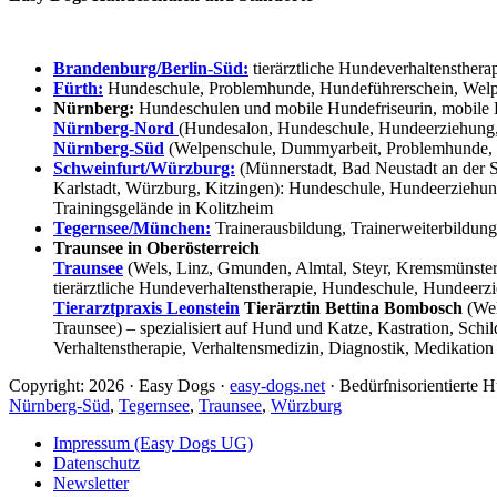
Brandenburg/Berlin-Süd:
tierärztliche Hundeverhaltensthera
Fürth:
Hundeschule, Problemhunde, Hundeführerschein, Welpe
Nürnberg:
Hundeschulen und mobile Hundefriseurin, mobile 
Nürnberg-Nord
(Hundesalon, Hundeschule, Hundeerziehung,
Nürnberg-Süd
(Welpenschule, Dummyarbeit, Problemhunde, 
Schweinfurt/Würzburg:
(Münnerstadt, Bad Neustadt an der S
Karlstadt, Würzburg, Kitzingen): Hundeschule, Hundeerziehun
Trainingsgelände in Kolitzheim
Tegernsee/München:
Trainerausbildung, Trainerweiterbildun
Traunsee in Oberösterreich
Traunsee
(Wels, Linz, Gmunden, Almtal, Steyr, Kremsmünster, 
tierärztliche Hundeverhaltenstherapie, Hundeschule, Hundeerzi
Tierarztpraxis Leonstein
Tierärztin Bettina Bombosch
(Wel
Traunsee) – spezialisiert auf Hund und Katze, Kastration, Sc
Verhaltenstherapie, Verhaltensmedizin, Diagnostik, Medikation
Copyright: 2026 · Easy Dogs ·
easy-dogs.net
· Bedürfnisorientierte
Nürnberg-Süd
,
Tegernsee
,
Traunsee
,
Würzburg
Impressum (Easy Dogs UG)
Datenschutz
Newsletter