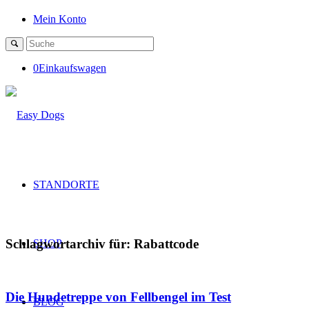
Mein Konto
0
Einkaufswagen
STANDORTE
Schlagwortarchiv für:
Rabattcode
SHOP
Die Hundetreppe von Fellbengel im Test
BLOG