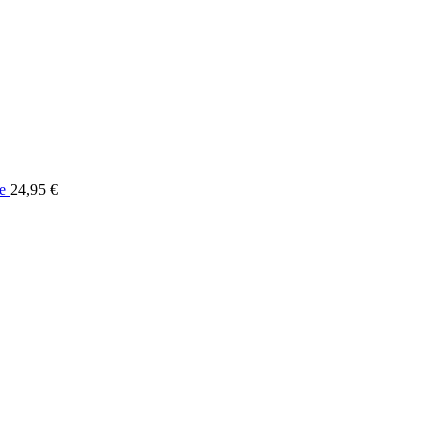
e
24,95
€