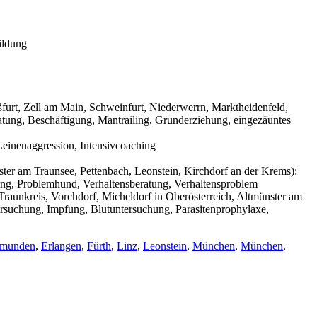
ildung
urt, Zell am Main, Schweinfurt, Niederwerrn, Marktheidenfeld,
tung, Beschäftigung, Mantrailing, Grunderziehung, eingezäuntes
einenaggression, Intensivcoaching
ter am Traunsee, Pettenbach, Leonstein, Kirchdorf an der Krems):
ning, Problemhund, Verhaltensberatung, Verhaltensproblem
raunkreis, Vorchdorf, Micheldorf in Oberösterreich, Altmünster am
ersuchung, Impfung, Blutuntersuchung, Parasitenprophylaxe,
munden
,
Erlangen
,
Fürth
,
Linz
,
Leonstein
,
München
,
München
,