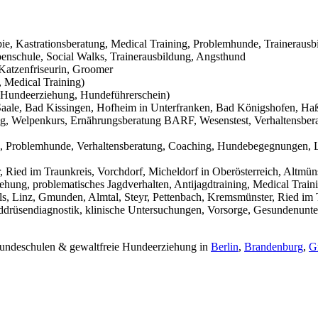
pie, Kastrationsberatung, Medical Training, Problemhunde, Trainerausb
nschule, Social Walks, Trainerausbildung, Angsthund
Katzenfriseurin, Groomer
 Medical Training)
Hundeerziehung, Hundeführerschein)
aale, Bad Kissingen, Hofheim in Unterfranken, Bad Königshofen, Haßf
g, Welpenkurs, Ernährungsberatung BARF, Wesenstest, Verhaltensbera
g, Problemhunde, Verhaltensberatung, Coaching, Hundebegegnungen, L
Ried im Traunkreis, Vorchdorf, Micheldorf in Oberösterreich, Altmüns
ehung, problematisches Jagdverhalten, Antijagdtraining, Medical Trai
s, Linz, Gmunden, Almtal, Steyr, Pettenbach, Kremsmünster, Ried im T
hilddrüsendiagnostik, klinische Untersuchungen, Vorsorge, Gesundenunt
 Hundeschulen & gewaltfreie Hundeerziehung in
Berlin
,
Brandenburg
,
G