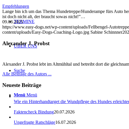
Empfehlungen
Lange bin ich um das Thema Hundetreppe/Hunderampe fürs Auto heru
ist doch nicht alt, der braucht sowas nicht!”…
TERMINE
09.08.2025
https://www.easy-dogs.net/wp-content/uploads/Fellbengel-Autotrep
content/uploads/Easy-Dogs-Coaching-Logo.jpg
Sabine Schinnner
202
Alexander J. Probst
ÜBER UNS
Alexander J. Probst lebt im Altmühltal und betreibt dort die gleichn
Suche
Alle Beiträge des Autors ...
Neueste Beiträge
Menü
Menü
Wie ein Hinterhandtarget die Wundpflege des Hundes erleichter
Faktencheck Bindung
20.07.2026
Ungefragte Ratschläge
16.07.2026