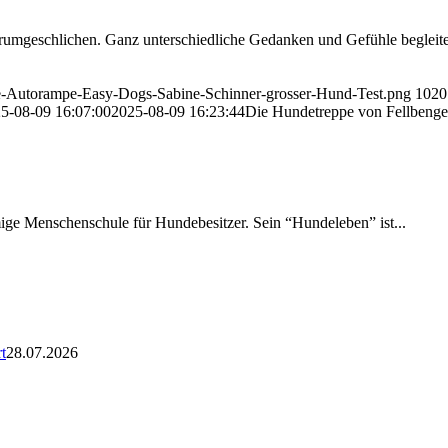
mgeschlichen. Ganz unterschiedliche Gedanken und Gefühle begleitet
pe-Autorampe-Easy-Dogs-Sabine-Schinner-grosser-Hund-Test.png
1020
5-08-09 16:07:00
2025-08-09 16:23:44
Die Hundetreppe von Fellbengel
amige Menschenschule für Hundebesitzer. Sein “Hundeleben” ist...
t
28.07.2026