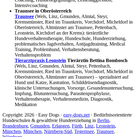
Intensivcoaching
Traunsee in Oberösterreich
Traunsee
(Wels, Linz, Gmunden, Almtal, Steyr,
Kremsmünster, Ried im Traunkreis, Vorchdorf, Micheldorf in
Oberösterreich, Altmünster am Traunsee, Pettenbach,
Leonstein, Kirchdorf an der Krems): tierärztliche
Hundeverhaltenstherapie, Hundeschule, Hundeerziehung,
problematisches Jagdverhalten, Antijagdtraining, Medical
Training, Problemhund, Verhaltensberatung,
Verhaltensproblem
Tierarztpraxis Leonstein
Tierärztin Bettina Bombosch
(Wels, Linz, Gmunden, Almtal, Steyr, Pettenbach,
Kremsmünster, Ried im Traunkreis, Vorchdorf, Micheldorf in
Oberösterreich, Altmünster am Traunsee) – spezialisiert auf
Hund und Katze, Kastration, Schilddrüsendiagnostik,
klinische Untersuchungen, Vorsorge, Gesundenuntersuchung,
Impfung, Blutuntersuchung, Parasitenprophylaxe,
Verhaltenstherapie, Verhaltensmedizin, Diagnostik,
Medikation
Copyright: 2026 · Easy Dogs ·
easy-dogs.net
· Bedürfnisorientierte
Hundeschulen & gewaltfreie Hundeerziehung in
Berlin
,
Brandenburg
,
Gmunden
,
Erlangen
,
Fürth
,
Linz
,
Leonstein
,
München
,
München
,
Nürnberg-Süd
,
Tegernsee
,
Traunsee
,
Würzburg