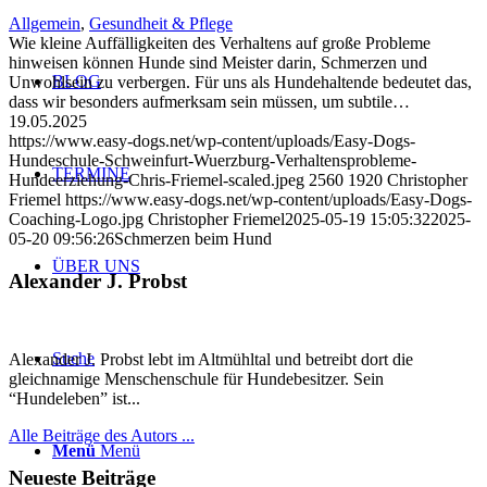
Allgemein
,
Gesundheit & Pflege
Wie kleine Auffälligkeiten des Verhaltens auf große Probleme
hinweisen können Hunde sind Meister darin, Schmerzen und
BLOG
Unwohlsein zu verbergen. Für uns als Hundehaltende bedeutet das,
dass wir besonders aufmerksam sein müssen, um subtile…
19.05.2025
https://www.easy-dogs.net/wp-content/uploads/Easy-Dogs-
Hundeschule-Schweinfurt-Wuerzburg-Verhaltensprobleme-
TERMINE
Hundeerziehung-Chris-Friemel-scaled.jpeg
2560
1920
Christopher
Friemel
https://www.easy-dogs.net/wp-content/uploads/Easy-Dogs-
Coaching-Logo.jpg
Christopher Friemel
2025-05-19 15:05:32
2025-
05-20 09:56:26
Schmerzen beim Hund
ÜBER UNS
Alexander J. Probst
Suche
Alexander J. Probst lebt im Altmühltal und betreibt dort die
gleichnamige Menschenschule für Hundebesitzer. Sein
“Hundeleben” ist...
Alle Beiträge des Autors ...
Menü
Menü
Neueste Beiträge