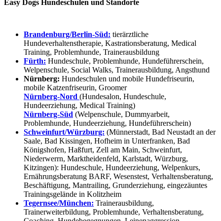
Easy Dogs Hundeschulen und Standorte
Brandenburg/Berlin-Süd:
tierärztliche
Hundeverhaltenstherapie, Kastrationsberatung, Medical
Training, Problemhunde, Trainerausbildung
Fürth:
Hundeschule, Problemhunde, Hundeführerschein,
Welpenschule, Social Walks, Trainerausbildung, Angsthund
Nürnberg:
Hundeschulen und mobile Hundefriseurin,
mobile Katzenfriseurin, Groomer
Nürnberg-Nord
(Hundesalon, Hundeschule,
Hundeerziehung, Medical Training)
Nürnberg-Süd
(Welpenschule, Dummyarbeit,
Problemhunde, Hundeerziehung, Hundeführerschein)
Schweinfurt/Würzburg:
(Münnerstadt, Bad Neustadt an der
Saale, Bad Kissingen, Hofheim in Unterfranken, Bad
Königshofen, Haßfurt, Zell am Main, Schweinfurt,
Niederwerrn, Marktheidenfeld, Karlstadt, Würzburg,
Kitzingen): Hundeschule, Hundeerziehung, Welpenkurs,
Ernährungsberatung BARF, Wesenstest, Verhaltensberatung,
Beschäftigung, Mantrailing, Grunderziehung, eingezäuntes
Trainingsgelände in Kolitzheim
Tegernsee/München:
Trainerausbildung,
Trainerweiterbildung, Problemhunde, Verhaltensberatung,
Coaching, Hundebegegnungen, Leinenaggression,