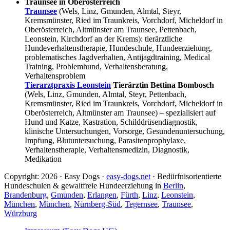
Traunsee in Oberösterreich
Traunsee
(Wels, Linz, Gmunden, Almtal, Steyr,
Kremsmünster, Ried im Traunkreis, Vorchdorf, Micheldorf in
Oberösterreich, Altmünster am Traunsee, Pettenbach,
Leonstein, Kirchdorf an der Krems): tierärztliche
Hundeverhaltenstherapie, Hundeschule, Hundeerziehung,
problematisches Jagdverhalten, Antijagdtraining, Medical
Training, Problemhund, Verhaltensberatung,
Verhaltensproblem
Tierarztpraxis Leonstein
Tierärztin Bettina Bombosch
(Wels, Linz, Gmunden, Almtal, Steyr, Pettenbach,
Kremsmünster, Ried im Traunkreis, Vorchdorf, Micheldorf in
Oberösterreich, Altmünster am Traunsee) – spezialisiert auf
Hund und Katze, Kastration, Schilddrüsendiagnostik,
klinische Untersuchungen, Vorsorge, Gesundenuntersuchung,
Impfung, Blutuntersuchung, Parasitenprophylaxe,
Verhaltenstherapie, Verhaltensmedizin, Diagnostik,
Medikation
Copyright: 2026 · Easy Dogs ·
easy-dogs.net
· Bedürfnisorientierte
Hundeschulen & gewaltfreie Hundeerziehung in
Berlin
,
Brandenburg
,
Gmunden
,
Erlangen
,
Fürth
,
Linz
,
Leonstein
,
München
,
München
,
Nürnberg-Süd
,
Tegernsee
,
Traunsee
,
Würzburg