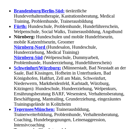
Brandenburg/Berlin-Süd:
tierärztliche
Hundeverhaltenstherapie, Kastrationsberatung, Medical
Training, Problemhunde, Trainerausbildung
Fürth:
Hundeschule, Problemhunde, Hundeführerschein,
Welpenschule, Social Walks, Trainerausbildung, Angsthund
Nürnberg:
Hundeschulen und mobile Hundefriseurin,
mobile Katzenfriseurin, Groomer
Nürnberg-Nord
(Hundesalon, Hundeschule,
Hundeerziehung, Medical Training)
Nürnberg-Süd
(Welpenschule, Dummyarbeit,
Problemhunde, Hundeerziehung, Hundeführerschein)
Schweinfurt/Würzburg:
(Münnerstadt, Bad Neustadt an der
Saale, Bad Kissingen, Hofheim in Unterfranken, Bad
Königshofen, Haßfurt, Zell am Main, Schweinfurt,
Niederwerrn, Marktheidenfeld, Karlstadt, Würzburg,
Kitzingen): Hundeschule, Hundeerziehung, Welpenkurs,
Ernährungsberatung BARF, Wesenstest, Verhaltensberatung,
Beschäftigung, Mantrailing, Grunderziehung, eingezäuntes
Trainingsgelände in Kolitzheim
Tegernsee/München:
Trainerausbildung,
Trainerweiterbildung, Problemhunde, Verhaltensberatung,
Coaching, Hundebegegnungen, Leinenaggression,
Intensivcoaching