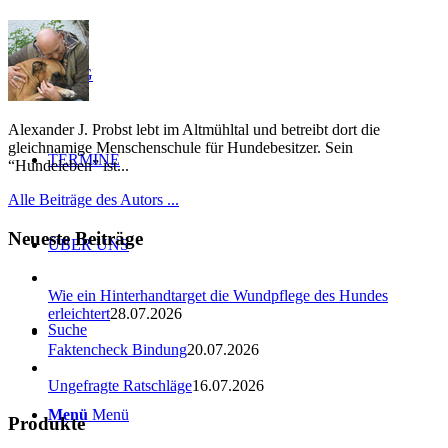
BLOG
Alexander J. Probst lebt im Altmühltal und betreibt dort die
gleichnamige Menschenschule für Hundebesitzer. Sein
TERMINE
“Hundeleben” ist...
Alle Beiträge des Autors ...
Neueste Beiträge
ÜBER UNS
Wie ein Hinterhandtarget die Wundpflege des Hundes
erleichtert
28.07.2026
Suche
Faktencheck Bindung
20.07.2026
Ungefragte Ratschläge
16.07.2026
Menü
Menü
Produkte