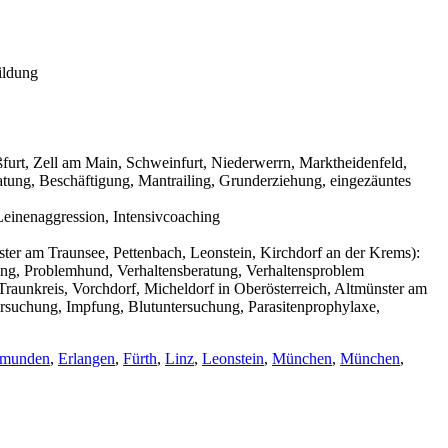
ildung
urt, Zell am Main, Schweinfurt, Niederwerrn, Marktheidenfeld,
tung, Beschäftigung, Mantrailing, Grunderziehung, eingezäuntes
einenaggression, Intensivcoaching
ter am Traunsee, Pettenbach, Leonstein, Kirchdorf an der Krems):
ning, Problemhund, Verhaltensberatung, Verhaltensproblem
raunkreis, Vorchdorf, Micheldorf in Oberösterreich, Altmünster am
ersuchung, Impfung, Blutuntersuchung, Parasitenprophylaxe,
munden
,
Erlangen
,
Fürth
,
Linz
,
Leonstein
,
München
,
München
,