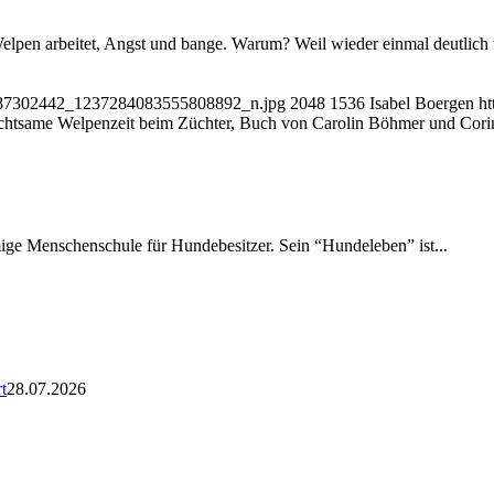
elpen arbeitet, Angst und bange. Warum? Weil wieder einmal deutlich w
6687302442_1237284083555808892_n.jpg
2048
1536
Isabel Boergen
ht
htsame Welpenzeit beim Züchter, Buch von Carolin Böhmer und Cori
amige Menschenschule für Hundebesitzer. Sein “Hundeleben” ist...
t
28.07.2026