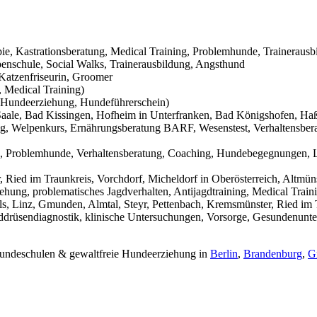
pie, Kastrationsberatung, Medical Training, Problemhunde, Trainerausb
nschule, Social Walks, Trainerausbildung, Angsthund
Katzenfriseurin, Groomer
 Medical Training)
Hundeerziehung, Hundeführerschein)
aale, Bad Kissingen, Hofheim in Unterfranken, Bad Königshofen, Haßf
g, Welpenkurs, Ernährungsberatung BARF, Wesenstest, Verhaltensbera
g, Problemhunde, Verhaltensberatung, Coaching, Hundebegegnungen, L
Ried im Traunkreis, Vorchdorf, Micheldorf in Oberösterreich, Altmüns
ehung, problematisches Jagdverhalten, Antijagdtraining, Medical Trai
s, Linz, Gmunden, Almtal, Steyr, Pettenbach, Kremsmünster, Ried im T
hilddrüsendiagnostik, klinische Untersuchungen, Vorsorge, Gesundenunt
 Hundeschulen & gewaltfreie Hundeerziehung in
Berlin
,
Brandenburg
,
G