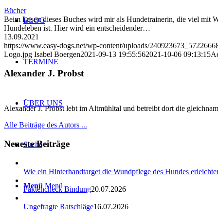
Bücher
Beim Lesen dieses Buches wird mir als Hundetrainerin, die viel mit W
BLOG
Hundeleben ist. Hier wird ein entscheidender…
13.09.2021
https://www.easy-dogs.net/wp-content/uploads/240923673_57226
Logo.jpg
Isabel Boergen
2021-09-13 19:55:56
2021-10-06 09:13:15
Ac
TERMINE
Alexander J. Probst
ÜBER UNS
Alexander J. Probst lebt im Altmühltal und betreibt dort die gleichn
Alle Beiträge des Autors ...
Neueste Beiträge
Suche
Wie ein Hinterhandtarget die Wundpflege des Hundes erleichter
Menü
Menü
Faktencheck Bindung
20.07.2026
Ungefragte Ratschläge
16.07.2026