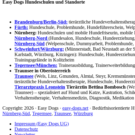
Easy Dogs Hundeschulen und Standorte
Brandenburg/Berlin-Süd:
tierärztliche Hundeverhaltensthera
Fürth:
Hundeschule, Problemhunde, Hundeführerschein, Welpe
Nürnberg:
Hundeschulen und mobile Hundefriseurin, mobile 
Nürnberg-Nord
(Hundesalon, Hundeschule, Hundeerziehung,
Nürnberg-Süd
(Welpenschule, Dummyarbeit, Problemhunde, 
Schweinfurt/Würzburg:
(Münnerstadt, Bad Neustadt an der S
Karlstadt, Würzburg, Kitzingen): Hundeschule, Hundeerziehun
Trainingsgelände in Kolitzheim
Tegernsee/München:
Trainerausbildung, Trainerweiterbildun
Traunsee in Oberösterreich
Traunsee
(Wels, Linz, Gmunden, Almtal, Steyr, Kremsmünster, 
tierärztliche Hundeverhaltenstherapie, Hundeschule, Hundeerzi
Tierarztpraxis Leonstein
Tierärztin Bettina Bombosch
(Wel
Traunsee) – spezialisiert auf Hund und Katze, Kastration, Sc
Verhaltenstherapie, Verhaltensmedizin, Diagnostik, Medikation
Copyright: 2026 · Easy Dogs ·
easy-dogs.net
· Bedürfnisorientierte
Nürnberg-Süd
,
Tegernsee
,
Traunsee
,
Würzburg
Impressum (Easy Dogs UG)
Datenschutz
Newsletter