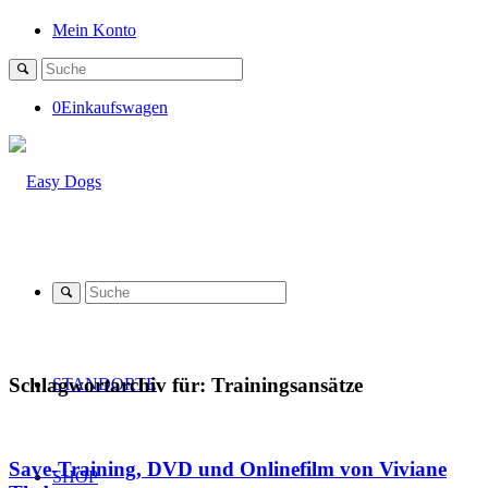
Mein Konto
0
Einkaufswagen
Schlagwortarchiv für:
Trainingsansätze
STANDORTE
Save-Training, DVD und Onlinefilm von Viviane
SHOP