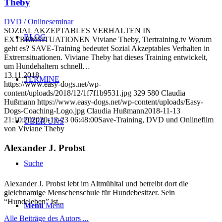
Theby
DVD / Onlineseminar
SOZIAL AKZEPTABLES VERHALTEN IN
BLOG
EXTREMSITUATIONEN Viviane Theby, Tiertraining.tv Worum
geht es? SAVE-Training bedeutet Sozial Akzeptables Verhalten in
Extremsituationen. Viviane Theby hat dieses Training entwickelt,
um Hundehaltern schnell…
13.11.2018
TERMINE
https://www.easy-dogs.net/wp-
content/uploads/2018/12/1f7f1b9531.jpg
329
580
Claudia
Hußmann
https://www.easy-dogs.net/wp-content/uploads/Easy-
Dogs-Coaching-Logo.jpg
Claudia Hußmann
2018-11-13
21:10:20
2020-12-23 06:48:00
Save-Training, DVD und Onlinefilm
ÜBER UNS
von Viviane Theby
Alexander J. Probst
Suche
Alexander J. Probst lebt im Altmühltal und betreibt dort die
gleichnamige Menschenschule für Hundebesitzer. Sein
“Hundeleben” ist...
Menü
Menü
Alle Beiträge des Autors ...