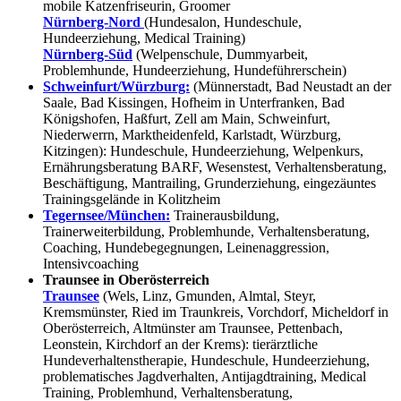
mobile Katzenfriseurin, Groomer
Nürnberg-Nord
(Hundesalon, Hundeschule,
Hundeerziehung, Medical Training)
Nürnberg-Süd
(Welpenschule, Dummyarbeit,
Problemhunde, Hundeerziehung, Hundeführerschein)
Schweinfurt/Würzburg:
(Münnerstadt, Bad Neustadt an der
Saale, Bad Kissingen, Hofheim in Unterfranken, Bad
Königshofen, Haßfurt, Zell am Main, Schweinfurt,
Niederwerrn, Marktheidenfeld, Karlstadt, Würzburg,
Kitzingen): Hundeschule, Hundeerziehung, Welpenkurs,
Ernährungsberatung BARF, Wesenstest, Verhaltensberatung,
Beschäftigung, Mantrailing, Grunderziehung, eingezäuntes
Trainingsgelände in Kolitzheim
Tegernsee/München:
Trainerausbildung,
Trainerweiterbildung, Problemhunde, Verhaltensberatung,
Coaching, Hundebegegnungen, Leinenaggression,
Intensivcoaching
Traunsee in Oberösterreich
Traunsee
(Wels, Linz, Gmunden, Almtal, Steyr,
Kremsmünster, Ried im Traunkreis, Vorchdorf, Micheldorf in
Oberösterreich, Altmünster am Traunsee, Pettenbach,
Leonstein, Kirchdorf an der Krems): tierärztliche
Hundeverhaltenstherapie, Hundeschule, Hundeerziehung,
problematisches Jagdverhalten, Antijagdtraining, Medical
Training, Problemhund, Verhaltensberatung,