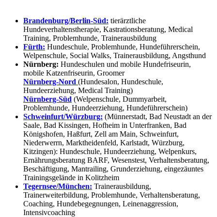
Brandenburg/Berlin-Süd:
tierärztliche
Hundeverhaltenstherapie, Kastrationsberatung, Medical
Training, Problemhunde, Trainerausbildung
Fürth:
Hundeschule, Problemhunde, Hundeführerschein,
Welpenschule, Social Walks, Trainerausbildung, Angsthund
Nürnberg:
Hundeschulen und mobile Hundefriseurin,
mobile Katzenfriseurin, Groomer
Nürnberg-Nord
(Hundesalon, Hundeschule,
Hundeerziehung, Medical Training)
Nürnberg-Süd
(Welpenschule, Dummyarbeit,
Problemhunde, Hundeerziehung, Hundeführerschein)
Schweinfurt/Würzburg:
(Münnerstadt, Bad Neustadt an der
Saale, Bad Kissingen, Hofheim in Unterfranken, Bad
Königshofen, Haßfurt, Zell am Main, Schweinfurt,
Niederwerrn, Marktheidenfeld, Karlstadt, Würzburg,
Kitzingen): Hundeschule, Hundeerziehung, Welpenkurs,
Ernährungsberatung BARF, Wesenstest, Verhaltensberatung,
Beschäftigung, Mantrailing, Grunderziehung, eingezäuntes
Trainingsgelände in Kolitzheim
Tegernsee/München:
Trainerausbildung,
Trainerweiterbildung, Problemhunde, Verhaltensberatung,
Coaching, Hundebegegnungen, Leinenaggression,
Intensivcoaching