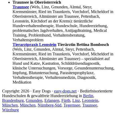
Traunsee in Oberösterreich
Traunsee
(Wels, Linz, Gmunden, Almtal, Steyr,
Kremsmünster, Ried im Traunkreis, Vorchdorf, Micheldorf in
Oberösterreich, Altmünster am Traunsee, Pettenbach,
Leonstein, Kirchdorf an der Krems): tierärztliche
Hundeverhaltenstherapie, Hundeschule, Hundeerziehung,
problematisches Jagdverhalten, Antijagdtraining, Medical
Training, Problemhund, Verhaltensberatung,
Verhaltensproblem
Tierarztpraxis Leonstein
Tierärztin Bettina Bombosch
(Wels, Linz, Gmunden, Almtal, Steyr, Pettenbach,
Kremsmünster, Ried im Traunkreis, Vorchdorf, Micheldorf in
Oberösterreich, Altmünster am Traunsee) – spezialisiert auf
Hund und Katze, Kastration, Schilddrüsendiagnostik,
klinische Untersuchungen, Vorsorge, Gesundenuntersuchung,
Impfung, Blutuntersuchung, Parasitenprophylaxe,
Verhaltenstherapie, Verhaltensmedizin, Diagnostik,
Medikation
Copyright: 2026 · Easy Dogs ·
easy-dogs.net
· Bedürfnisorientierte
Hundeschulen & gewaltfreie Hundeerziehung in
Berlin
,
Brandenburg
,
Gmunden
,
Erlangen
,
Fürth
,
Linz
,
Leonstein
,
München
,
München
,
Nürnberg-Süd
,
Tegernsee
,
Traunsee
,
Würzburg