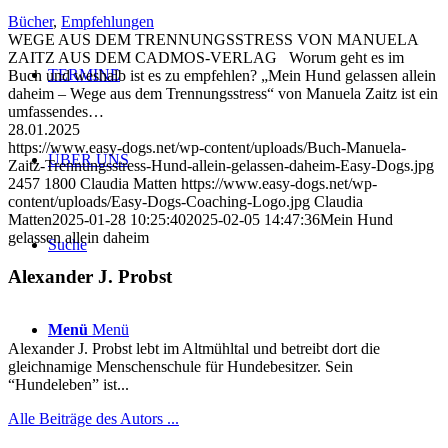
Bücher
,
Empfehlungen
WEGE AUS DEM TRENNUNGSSTRESS VON MANUELA
ZAITZ AUS DEM CADMOS-VERLAG Worum geht es im
TERMINE
Buch und weshalb ist es zu empfehlen? „Mein Hund gelassen allein
daheim – Wege aus dem Trennungsstress“ von Manuela Zaitz ist ein
umfassendes…
28.01.2025
https://www.easy-dogs.net/wp-content/uploads/Buch-Manuela-
ÜBER UNS
Zaitz-Trennungsstress-Hund-allein-gelassen-daheim-Easy-Dogs.jpg
2457
1800
Claudia Matten
https://www.easy-dogs.net/wp-
content/uploads/Easy-Dogs-Coaching-Logo.jpg
Claudia
Matten
2025-01-28 10:25:40
2025-02-05 14:47:36
Mein Hund
gelassen allein daheim
Suche
Alexander J. Probst
Menü
Menü
Alexander J. Probst lebt im Altmühltal und betreibt dort die
gleichnamige Menschenschule für Hundebesitzer. Sein
“Hundeleben” ist...
Alle Beiträge des Autors ...