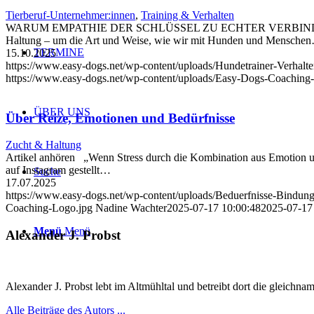
Tierberuf-Unternehmer:innen
,
Training & Verhalten
WARUM EMPATHIE DER SCHLÜSSEL ZU ECHTER VERBINDUNG IST In 
Haltung – um die Art und Weise, wie wir mit Hunden und Mensche
TERMINE
15.10.2025
https://www.easy-dogs.net/wp-content/uploads/Hundetrainer-Verha
https://www.easy-dogs.net/wp-content/uploads/Easy-Dogs-Coaching
ÜBER UNS
Über Reize, Emotionen und Bedürfnisse
Zucht & Haltung
Artikel anhören „Wenn Stress durch die Kombination aus Emotion und
auf Instagram gestellt…
Suche
17.07.2025
https://www.easy-dogs.net/wp-content/uploads/Beduerfnisse-Bindu
Coaching-Logo.jpg
Nadine Wachter
2025-07-17 10:00:48
2025-07-17
Menü
Menü
Alexander J. Probst
Alexander J. Probst lebt im Altmühltal und betreibt dort die gleichn
Alle Beiträge des Autors ...