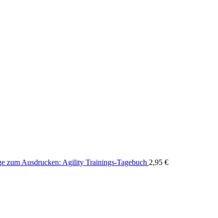
ge zum Ausdrucken: Agility Trainings-Tagebuch
2,95
€