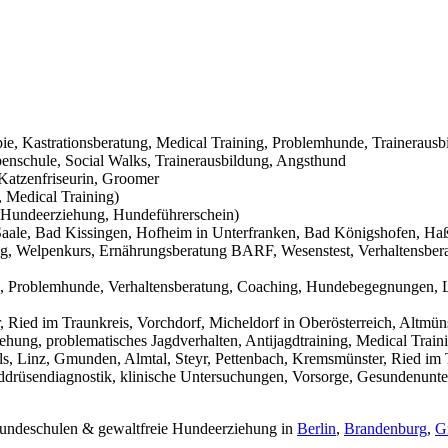
pie, Kastrationsberatung, Medical Training, Problemhunde, Trainerausb
nschule, Social Walks, Trainerausbildung, Angsthund
Katzenfriseurin, Groomer
 Medical Training)
Hundeerziehung, Hundeführerschein)
aale, Bad Kissingen, Hofheim in Unterfranken, Bad Königshofen, Haßf
g, Welpenkurs, Ernährungsberatung BARF, Wesenstest, Verhaltensbera
g, Problemhunde, Verhaltensberatung, Coaching, Hundebegegnungen, L
Ried im Traunkreis, Vorchdorf, Micheldorf in Oberösterreich, Altmüns
ehung, problematisches Jagdverhalten, Antijagdtraining, Medical Trai
s, Linz, Gmunden, Almtal, Steyr, Pettenbach, Kremsmünster, Ried im T
hilddrüsendiagnostik, klinische Untersuchungen, Vorsorge, Gesundenunt
 Hundeschulen & gewaltfreie Hundeerziehung in
Berlin
,
Brandenburg
,
G