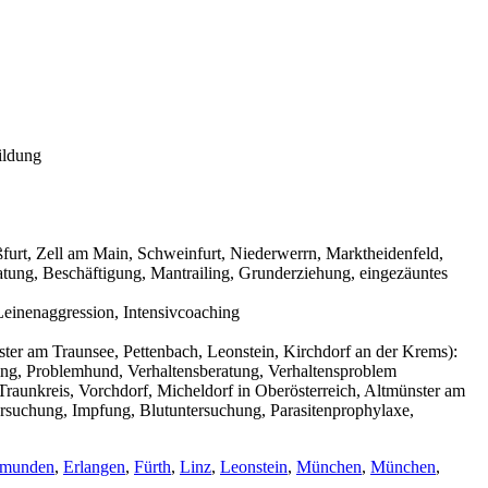
ildung
urt, Zell am Main, Schweinfurt, Niederwerrn, Marktheidenfeld,
tung, Beschäftigung, Mantrailing, Grunderziehung, eingezäuntes
einenaggression, Intensivcoaching
ter am Traunsee, Pettenbach, Leonstein, Kirchdorf an der Krems):
ning, Problemhund, Verhaltensberatung, Verhaltensproblem
raunkreis, Vorchdorf, Micheldorf in Oberösterreich, Altmünster am
ersuchung, Impfung, Blutuntersuchung, Parasitenprophylaxe,
munden
,
Erlangen
,
Fürth
,
Linz
,
Leonstein
,
München
,
München
,