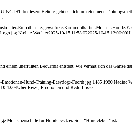
diesem Beitrag geht es nicht um eine neue Trainingsmethode 
n…
ltensberater-Empathische-gewalfreie-Kommunikation-Mensch-Hunde-E
-Logo.jpg
Nadine Wachter
2025-10-15 11:58:02
2025-10-15 12:00:09
Hu
 einem unerfüllten Bedürfnis entsteht, wie verhält sich das Ganze d
ng-Emotionen-Hund-Training-Easydogs-Fuerth.jpg
1485
1980
Nadine W
 10:42:04
Über Reize, Emotionen und Bedürfnisse
amige Menschenschule für Hundebesitzer. Sein “Hundeleben” ist...