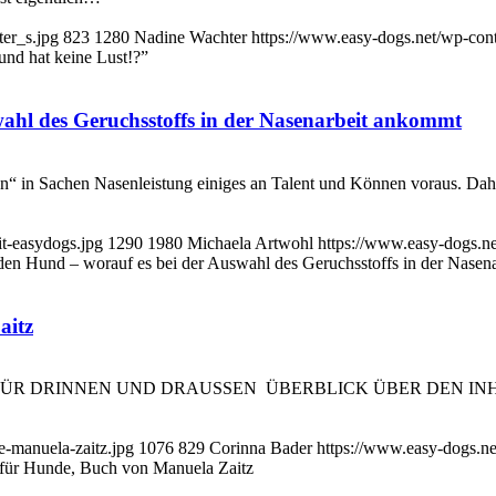
er_s.jpg
823
1280
Nadine Wachter
https://www.easy-dogs.net/wp-co
und hat keine Lust!?”
wahl des Geruchsstoffs in der Nasenarbeit ankommt
sen“ in Sachen Nasenleistung einiges an Talent und Können voraus. D
t-easydogs.jpg
1290
1980
Michaela Artwohl
https://www.easy-dogs.n
 den Hund – worauf es bei der Auswahl des Geruchsstoffs in der Nase
aitz
ÜR DRINNEN UND DRAUSSEN ÜBERBLICK ÜBER DEN INHALT: 1. 
e-manuela-zaitz.jpg
1076
829
Corinna Bader
https://www.easy-dogs.n
e für Hunde, Buch von Manuela Zaitz