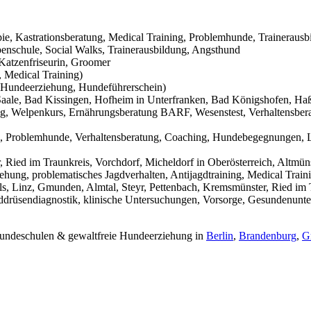
pie, Kastrationsberatung, Medical Training, Problemhunde, Trainerausb
nschule, Social Walks, Trainerausbildung, Angsthund
Katzenfriseurin, Groomer
 Medical Training)
Hundeerziehung, Hundeführerschein)
aale, Bad Kissingen, Hofheim in Unterfranken, Bad Königshofen, Haßf
g, Welpenkurs, Ernährungsberatung BARF, Wesenstest, Verhaltensbera
g, Problemhunde, Verhaltensberatung, Coaching, Hundebegegnungen, L
Ried im Traunkreis, Vorchdorf, Micheldorf in Oberösterreich, Altmüns
ehung, problematisches Jagdverhalten, Antijagdtraining, Medical Trai
s, Linz, Gmunden, Almtal, Steyr, Pettenbach, Kremsmünster, Ried im T
hilddrüsendiagnostik, klinische Untersuchungen, Vorsorge, Gesundenunt
 Hundeschulen & gewaltfreie Hundeerziehung in
Berlin
,
Brandenburg
,
G