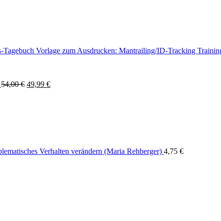
Vorlage zum Ausdrucken: Mantrailing/ID-Tracking Traini
Ursprünglicher
Aktueller
54,00
€
49,99
€
Preis
Preis
war:
ist:
54,00 €
49,99 €.
blematisches Verhalten verändern (Maria Rehberger)
4,75
€