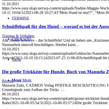
11.10.2021
https://www.easy-dogs.net/wp-content/uploads/Nadine-Maggie-Wacht
10-11 19:04:52
2023-08-28 10:27:43
“Mein Hund ist stur!?”, “Mein H
TERMINE
Schnüffelspaß für den Hund – worauf es bei der Aus
Training & Verhalten
ÜBER UNS
Alle Hunde lieben es – das Schnüffeln! Und sie haben uns „Kurzna
Nasenarbeit sinnvoll beschäftigen. Hierbei kann…
10.10.2021
https://www.easy-dogs.net/wp-content/uploads/Geldsuche-Nasenarbei
Artwohl
2021-10-10 18:15:24
2023-07-25 11:06:45
Schnüffelspaß für
Suche
Die große Trickkiste für Hunde, Buch von Manuela Z
Menü
Menü
Bücher
Manuela Zaitz, CADMOS Verlag PFIFFIGE BESCHÄFTIGUNG F
Grundsignale zum Aufbau der Tricks …
06.10.2021
https://www.easy-dogs.net/wp-content/uploads/grosse-trickkiste-hund
Bader
2021-10-06 05:54:31
2021-10-06 05:57:24
Die große Trickkist