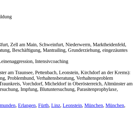
ildung
urt, Zell am Main, Schweinfurt, Niederwerrn, Marktheidenfeld,
tung, Beschäftigung, Mantrailing, Grunderziehung, eingezäuntes
einenaggression, Intensivcoaching
ter am Traunsee, Pettenbach, Leonstein, Kirchdorf an der Krems):
ning, Problemhund, Verhaltensberatung, Verhaltensproblem
raunkreis, Vorchdorf, Micheldorf in Oberösterreich, Altmünster am
ersuchung, Impfung, Blutuntersuchung, Parasitenprophylaxe,
munden
,
Erlangen
,
Fürth
,
Linz
,
Leonstein
,
München
,
München
,