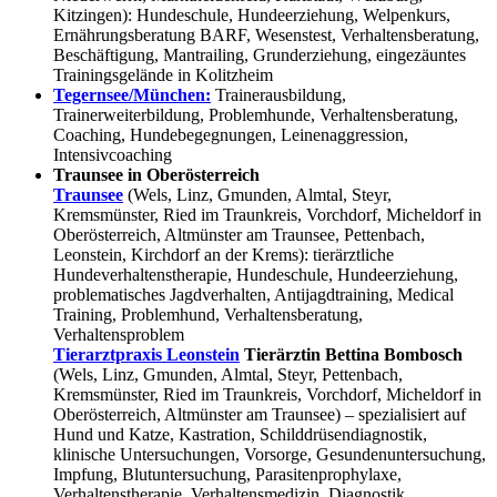
Kitzingen): Hundeschule, Hundeerziehung, Welpenkurs,
Ernährungsberatung BARF, Wesenstest, Verhaltensberatung,
Beschäftigung, Mantrailing, Grunderziehung, eingezäuntes
Trainingsgelände in Kolitzheim
Tegernsee/München:
Trainerausbildung,
Trainerweiterbildung, Problemhunde, Verhaltensberatung,
Coaching, Hundebegegnungen, Leinenaggression,
Intensivcoaching
Traunsee in Oberösterreich
Traunsee
(Wels, Linz, Gmunden, Almtal, Steyr,
Kremsmünster, Ried im Traunkreis, Vorchdorf, Micheldorf in
Oberösterreich, Altmünster am Traunsee, Pettenbach,
Leonstein, Kirchdorf an der Krems): tierärztliche
Hundeverhaltenstherapie, Hundeschule, Hundeerziehung,
problematisches Jagdverhalten, Antijagdtraining, Medical
Training, Problemhund, Verhaltensberatung,
Verhaltensproblem
Tierarztpraxis Leonstein
Tierärztin Bettina Bombosch
(Wels, Linz, Gmunden, Almtal, Steyr, Pettenbach,
Kremsmünster, Ried im Traunkreis, Vorchdorf, Micheldorf in
Oberösterreich, Altmünster am Traunsee) – spezialisiert auf
Hund und Katze, Kastration, Schilddrüsendiagnostik,
klinische Untersuchungen, Vorsorge, Gesundenuntersuchung,
Impfung, Blutuntersuchung, Parasitenprophylaxe,
Verhaltenstherapie, Verhaltensmedizin, Diagnostik,