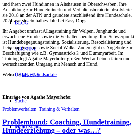
und ihren zwei Hündinnen in Altshausen in Oberschwaben.
Ihre
Ausbildung zur Hundetrainerin und Verhaltensberaterin absolvierte
sie 2018 an der ATN und gründete anschließend ihre Hundeschule.
2024 war sie ein halbes Jahr bei Easy Dogs.
BLOG
Ihr Angebot umfasst Alltagstraining für Welpen, Junghunde und
erwachsene Hunde sowie die Verhaltensberatung. Ihre Schwerpunkt
ist Hundebegegnungstraining, Sozialisierung, Resozialisierung und
Leinenaggression sowie Social Walks. Zudem gibt es Angebote zur
TERMINE
Beschäftigung wie z.B. Gymnastricks® und Dummyarbeit. Im
Training legt Agathe Mayerhofer großen Wert auf einen fairen und
wertschätzenden Umgang mit Mensch und Hund.
Webseite:
www.hundsart.de
ÜBER UNS
Einträge von Agathe Mayerhofer
Suche
Problemverhalten
,
Training & Verhalten
Problemhund: Coaching, Hundetraining,
Menü
Menü
Hundeerziehung – oder was…?