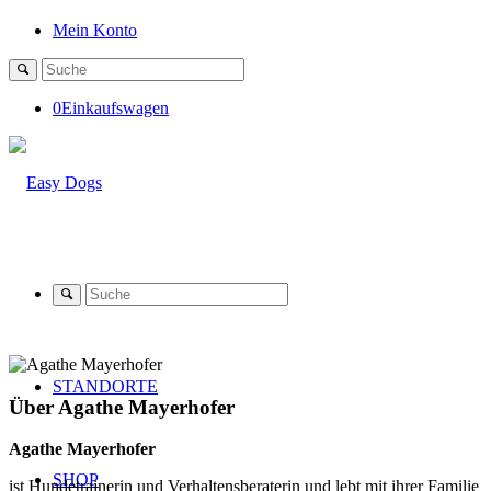
Mein Konto
0
Einkaufswagen
STANDORTE
Über
Agathe Mayerhofer
Agathe Mayerhofer
SHOP
ist Hundetrainerin und Verhaltensberaterin und lebt mit ihrer Familie