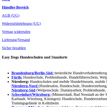
Händler-Bereich
AGB (UG)
Widerrufsbelehrung (UG)
Vertrag widerrufen
Lieferung/Versand
Sicher bezahlen
Easy Dogs Hundeschulen und Standorte
Brandenburg/Berlin-Süd:
tierärztliche Hundeverhaltensthera
Fürth:
Hundeschule, Problemhunde, Hundeführerschein, Welpe
Nürnberg:
Hundeschulen und mobile Hundefriseurin, mobile 
Nürnberg-Nord
(Hundesalon, Hundeschule, Hundeerziehung,
Nürnberg-Süd
(Welpenschule, Dummyarbeit, Problemhunde, 
Schweinfurt/Würzburg:
(Münnerstadt, Bad Neustadt an der S
Karlstadt, Würzburg, Kitzingen): Hundeschule, Hundeerziehun
Trainingsgelände in Kolitzheim