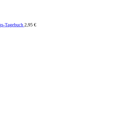
ngs-Tagebuch
2,95
€