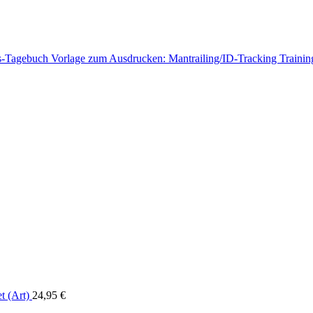
Vorlage zum Ausdrucken: Mantrailing/ID-Tracking Traini
t (Art)
24,95
€