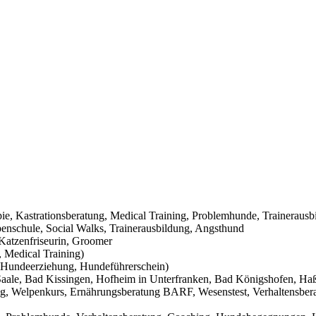
pie, Kastrationsberatung, Medical Training, Problemhunde, Trainerausb
nschule, Social Walks, Trainerausbildung, Angsthund
Katzenfriseurin, Groomer
 Medical Training)
Hundeerziehung, Hundeführerschein)
aale, Bad Kissingen, Hofheim in Unterfranken, Bad Königshofen, Haßf
g, Welpenkurs, Ernährungsberatung BARF, Wesenstest, Verhaltensbera