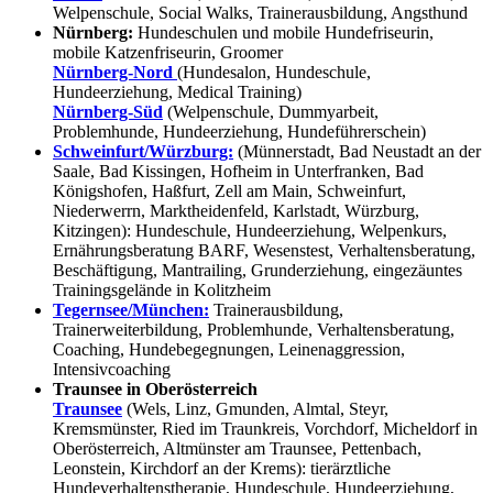
Welpenschule, Social Walks, Trainerausbildung, Angsthund
Nürnberg:
Hundeschulen und mobile Hundefriseurin,
mobile Katzenfriseurin, Groomer
Nürnberg-Nord
(Hundesalon, Hundeschule,
Hundeerziehung, Medical Training)
Nürnberg-Süd
(Welpenschule, Dummyarbeit,
Problemhunde, Hundeerziehung, Hundeführerschein)
Schweinfurt/Würzburg:
(Münnerstadt, Bad Neustadt an der
Saale, Bad Kissingen, Hofheim in Unterfranken, Bad
Königshofen, Haßfurt, Zell am Main, Schweinfurt,
Niederwerrn, Marktheidenfeld, Karlstadt, Würzburg,
Kitzingen): Hundeschule, Hundeerziehung, Welpenkurs,
Ernährungsberatung BARF, Wesenstest, Verhaltensberatung,
Beschäftigung, Mantrailing, Grunderziehung, eingezäuntes
Trainingsgelände in Kolitzheim
Tegernsee/München:
Trainerausbildung,
Trainerweiterbildung, Problemhunde, Verhaltensberatung,
Coaching, Hundebegegnungen, Leinenaggression,
Intensivcoaching
Traunsee in Oberösterreich
Traunsee
(Wels, Linz, Gmunden, Almtal, Steyr,
Kremsmünster, Ried im Traunkreis, Vorchdorf, Micheldorf in
Oberösterreich, Altmünster am Traunsee, Pettenbach,
Leonstein, Kirchdorf an der Krems): tierärztliche
Hundeverhaltenstherapie, Hundeschule, Hundeerziehung,