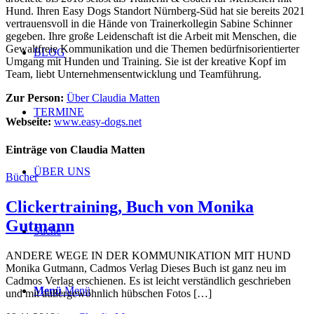
Hund. Ihren Easy Dogs Standort Nürnberg-Süd hat sie bereits 2021
vertrauensvoll in die Hände von Trainerkollegin Sabine Schinner
gegeben. Ihre große Leidenschaft ist die Arbeit mit Menschen, die
Gewaltfreie Kommunikation und die Themen bedürfnisorientierter
BLOG
Umgang mit Hunden und Training. Sie ist der kreative Kopf im
Team, liebt Unternehmensentwicklung und Teamführung.
Zur Person:
Über Claudia Matten
TERMINE
Webseite:
www.easy-dogs.net
Einträge von Claudia Matten
ÜBER UNS
Bücher
Clickertraining, Buch von Monika
Gutmann
Suche
ANDERE WEGE IN DER KOMMUNIKATION MIT HUND
Monika Gutmann, Cadmos Verlag Dieses Buch ist ganz neu im
Cadmos Verlag erschienen. Es ist leicht verständlich geschrieben
Menü
Menü
und mit außergewöhnlich hübschen Fotos […]