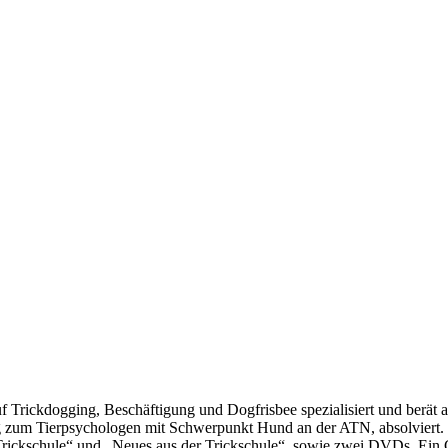
auf Trickdogging, Beschäftigung und Dogfrisbee spezialisiert und berät 
 zum Tierpsychologen mit Schwerpunkt Hund an der ATN, absolviert. Si
„Trickschule“ und „Neues aus der Trickschule“, sowie zwei DVDs. Ein