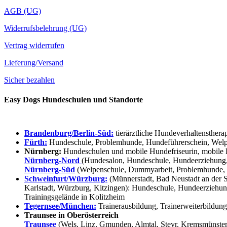
AGB (UG)
Widerrufsbelehrung (UG)
Vertrag widerrufen
Lieferung/Versand
Sicher bezahlen
Easy Dogs Hundeschulen und Standorte
Brandenburg/Berlin-Süd:
tierärztliche Hundeverhaltensthera
Fürth:
Hundeschule, Problemhunde, Hundeführerschein, Welpe
Nürnberg:
Hundeschulen und mobile Hundefriseurin, mobile 
Nürnberg-Nord
(Hundesalon, Hundeschule, Hundeerziehung,
Nürnberg-Süd
(Welpenschule, Dummyarbeit, Problemhunde, 
Schweinfurt/Würzburg:
(Münnerstadt, Bad Neustadt an der S
Karlstadt, Würzburg, Kitzingen): Hundeschule, Hundeerziehun
Trainingsgelände in Kolitzheim
Tegernsee/München:
Trainerausbildung, Trainerweiterbildun
Traunsee in Oberösterreich
Traunsee
(Wels, Linz, Gmunden, Almtal, Steyr, Kremsmünster, 