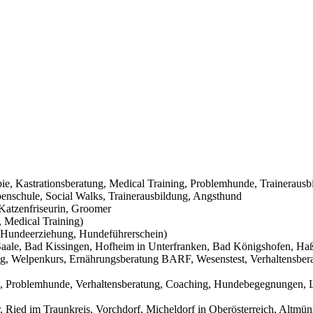
pie, Kastrationsberatung, Medical Training, Problemhunde, Trainerausb
nschule, Social Walks, Trainerausbildung, Angsthund
Katzenfriseurin, Groomer
 Medical Training)
Hundeerziehung, Hundeführerschein)
aale, Bad Kissingen, Hofheim in Unterfranken, Bad Königshofen, Haßf
g, Welpenkurs, Ernährungsberatung BARF, Wesenstest, Verhaltensbera
g, Problemhunde, Verhaltensberatung, Coaching, Hundebegegnungen, L
Ried im Traunkreis, Vorchdorf, Micheldorf in Oberösterreich, Altmüns