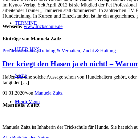
im Kynos Verlag. Seit April 2012 ist sie Mitglied der Pet Professional 
arbeitender Trainer „Trainieren statt dominieren“. In zahlreichen TV
Hundetraining. In Kursen und Einzelstunden ist ihr ein angenehmes
TERMINE
Webseite:
www.trickschule.de
Einträge von Manuela Zaitz
ÜBER UNS
Problemverhalten
,
Training & Verhalten
,
Zucht & Haltung
Der kriegt den Hasen ja eh nicht! – Warum
Suche
Haben Sie eine solche Aussage schon von Hundehaltern gehört, oder g
fängt der […]
01.01.2020
/
von
Manuela Zaitz
Menü
Menü
Manuela Zaitz
Manuela Zaitz ist Inhaberin der Trickschule für Hunde. Sie hat sich a
Alle Beiträge des Autors ...