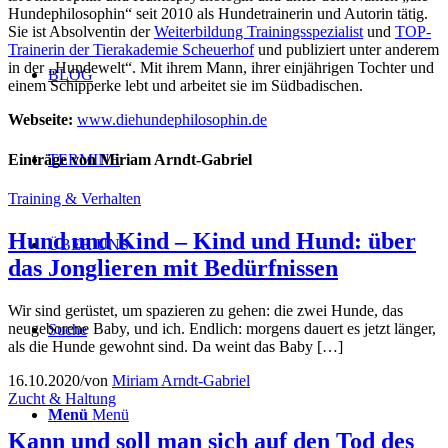
Hundephilosophin“ seit 2010 als Hundetrainerin und Autorin tätig.
Sie ist Absolventin der
Weiterbildung Trainingsspezialist
und
TOP-
Trainerin der Tierakademie Scheuerhof
und publiziert unter anderem
in der „Hundewelt“. Mit ihrem Mann, ihrer einjährigen Tochter und
BLOG
einem Schipperke lebt und arbeitet sie im Südbadischen.
Webseite:
www.diehundephilosophin.de
Einträge von Miriam Arndt-Gabriel
TERMINE
Training & Verhalten
Hund und Kind – Kind und Hund: über
ÜBER UNS
das Jonglieren mit Bedürfnissen
Wir sind gerüstet, um spazieren zu gehen: die zwei Hunde, das
neugeborene Baby, und ich. Endlich: morgens dauert es jetzt länger,
Suche
als die Hunde gewohnt sind. Da weint das Baby […]
16.10.2020
/
von
Miriam Arndt-Gabriel
Zucht & Haltung
Menü
Menü
Kann und soll man sich auf den Tod des