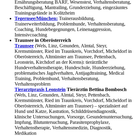
Ernährungsberatung BARF, Wesenstest, Verhaltensberatung,
Beschäftigung, Mantrailing, Grunderziehung, eingezäuntes
Trainingsgelände in Kolitzheim
Tegernsee/München:
Trainerausbildung,
Trainerweiterbildung, Problemhunde, Verhaltensberatung,
Coaching, Hundebegegnungen, Leinenaggression,
Intensivcoaching
Traunsee in Oberösterreich
Traunsee
(Wels, Linz, Gmunden, Almtal, Steyr,
Kremsmünster, Ried im Traunkreis, Vorchdorf, Micheldorf in
Oberösterreich, Altmünster am Traunsee, Pettenbach,
Leonstein, Kirchdorf an der Krems): tierärztliche
Hundeverhaltenstherapie, Hundeschule, Hundeerziehung,
problematisches Jagdverhalten, Antijagdtraining, Medical
Training, Problemhund, Verhaltensberatung,
Verhaltensproblem
Tierarztpraxis Leonstein
Tierärztin Bettina Bombosch
(Wels, Linz, Gmunden, Almtal, Steyr, Pettenbach,
Kremsmünster, Ried im Traunkreis, Vorchdorf, Micheldorf in
Oberösterreich, Altmünster am Traunsee) – spezialisiert auf
Hund und Katze, Kastration, Schilddrüsendiagnostik,
klinische Untersuchungen, Vorsorge, Gesundenuntersuchung,
Impfung, Blutuntersuchung, Parasitenprophylaxe,
Verhaltenstherapie, Verhaltensmedizin, Diagnostik,
Medikation