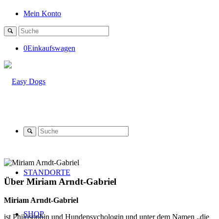
Mein Konto
0
Einkaufswagen
STANDORTE
Über
Miriam Arndt-Gabriel
Miriam Arndt-Gabriel
SHOP
ist Philosophin und Hundepsychologin und unter dem Namen „die