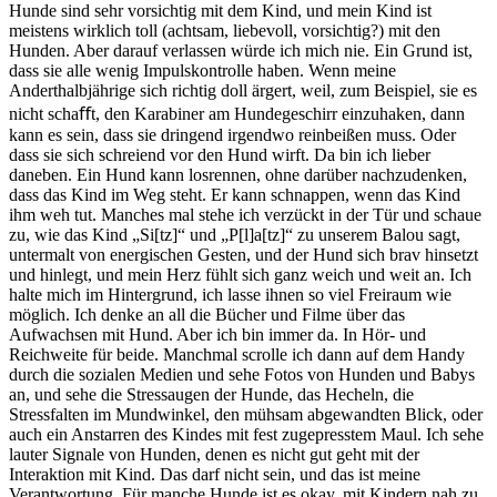
Hunde sind sehr vorsichtig mit dem Kind, und mein Kind ist
meistens wirklich
toll
(achtsam, liebevoll, vorsichtig?)
mit den
Hunden. Aber darauf verlassen würde ich mich nie. Ein Grund ist,
dass sie alle wenig Impulskontrolle haben. Wenn meine
Anderthalbjährige sich richtig doll ärgert, weil, zum Beispiel, sie es
nicht schaﬀt, den Karabiner am Hundegeschirr einzuhaken, dann
kann es sein, dass sie dringend irgendwo reinbeißen muss. Oder
dass sie sich schreiend vor den Hund wirft. Da bin ich lieber
daneben. Ein Hund kann losrennen, ohne darüber nachzudenken,
dass das Kind im Weg steht. Er kann schnappen, wenn das Kind
ihm weh tut. Manches mal stehe ich verzückt in der Tür und schaue
zu, wie das Kind „Si[tz]“ und „P[l]a[tz]“ zu unserem Balou sagt,
untermalt von energischen Gesten, und der Hund sich brav hinsetzt
und hinlegt, und mein Herz fühlt sich ganz weich und weit an. Ich
halte mich im Hintergrund, ich lasse ihnen so viel Freiraum wie
möglich. Ich denke an all die Bücher und Filme über das
Aufwachsen mit Hund. Aber ich bin immer da. In Hör- und
Reichweite für beide. Manchmal scrolle ich dann auf dem Handy
durch die sozialen Medien und sehe Fotos von Hunden und Bab
ys
an, und sehe die Stressaugen der Hunde, das Hecheln, die
Stressfalten im Mundwinkel, den mühsam abgewandten Blick, oder
auch ein Anstarren des Kindes mit fest zugepresstem Maul. Ich sehe
lauter Signale von Hunden, denen es nicht gut geht mit der
Interaktion mit Kind. Das darf nicht sein, und das ist meine
Verantwortung. Für manche Hunde ist es okay, mit Kindern nah zu