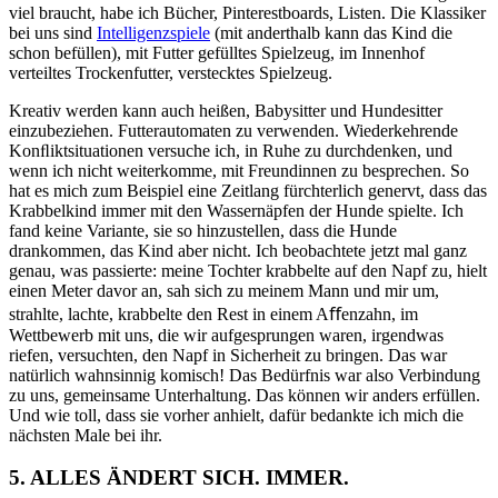
viel braucht, habe ich Bücher, Pinterestboards, Listen. Die Klassiker
bei uns sind
Intelligenzspiele
(mit anderthalb kann das Kind die
schon befüllen), mit Futter gefülltes Spielzeug, im Innenhof
verteiltes Trockenfutter, verstecktes Spielzeug.
Kreativ werden kann auch heißen, Babysitter und Hundesitter
einzubeziehen. Futterautomaten zu verwenden. Wiederkehrende
Konﬂiktsituationen versuche ich, in Ruhe zu durchdenken, und
wenn ich nicht weiterkomme, mit Freundinnen zu besprechen. So
hat es mich zum Beispiel eine Zeitlang fürchterlich genervt, dass das
Krabbelkind immer mit den Wassernäpfen der Hunde spielte. Ich
fand keine Variante, sie so hinzustellen, dass die Hunde
drankommen, das Kind aber nicht. Ich beobachtete jetzt mal ganz
genau, was passierte: meine Tochter krabbelte auf den Napf zu, hielt
einen Meter davor an, sah sich zu meinem Mann und mir um,
strahlte, lachte, krabbelte den Rest in einem Aﬀenzahn, im
Wettbewerb mit uns, die wir aufgesprungen waren, irgendwas
riefen, versuchten, den Napf in Sicherheit zu bringen. Das war
natürlich wahnsinnig komisch! Das Bedürfnis war also Verbindung
zu uns, gemeinsame Unterhaltung. Das können wir anders erfüllen.
Und wie toll, dass sie vorher anhielt, dafür bedankte ich mich die
nächsten Male bei ihr.
5.
ALLES ÄNDERT SICH. IMMER.