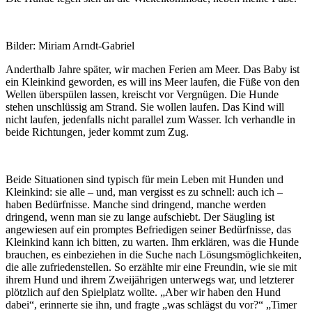
Bilder: Miriam Arndt-Gabriel
Anderthalb Jahre später, wir machen Ferien am Meer. Das Baby ist
ein Kleinkind geworden, es will ins Meer laufen, die Füße von den
Wellen überspülen lassen, kreischt vor Vergnügen. Die Hunde
stehen unschlüssig am Strand. Sie wollen laufen. Das Kind will
nicht laufen, jedenfalls nicht parallel zum Wasser. Ich verhandle in
beide Richtungen, jeder kommt zum Zug.
Beide Situationen sind typisch für mein Leben mit Hunden und
Kleinkind: sie alle – und, man vergisst es zu schnell: auch ich –
haben Bedürfnisse. Manche sind dringend, manche werden
dringend, wenn man sie zu lange aufschiebt. Der Säugling ist
angewiesen auf ein promptes Befriedigen seiner Bedürfnisse, das
Kleinkind kann ich bitten, zu warten. Ihm erklären, was die Hunde
brauchen, es einbeziehen in die Suche nach Lösungsmöglichkeiten,
die alle zufriedenstellen. So erzählte mir eine Freundin, wie sie mit
ihrem Hund und ihrem Zweijährigen unterwegs war, und letzterer
plötzlich auf den Spielplatz wollte. „Aber wir haben den Hund
dabei“, erinnerte sie ihn, und fragte „was schlägst du vor?“ „Timer