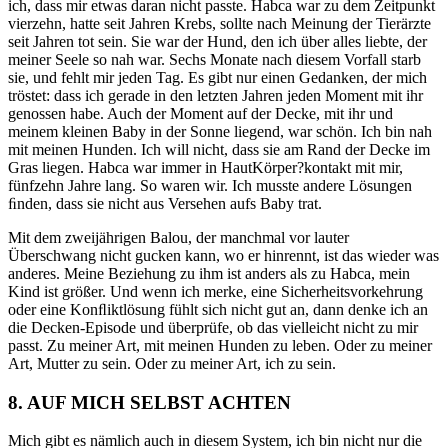
ich, dass mir etwas daran nicht passte. Habca war zu dem Zeitpunkt
vierzehn, hatte seit Jahren Krebs, sollte nach Meinung der Tierärzte
seit Jahren tot sein. Sie war der Hund, den ich über alles liebte, der
meiner Seele so nah war. Sechs Monate nach diesem Vorfall starb
sie, und fehlt mir jeden Tag. Es gibt nur einen Gedanken, der mich
tröstet: dass ich gerade in den letzten Jahren jeden Moment mit ihr
genossen habe. Auch der Moment auf der Decke, mit ihr und
meinem kleinen Baby in der Sonne liegend, war schön. Ich bin nah
mit meinen Hunden. Ich will nicht, dass sie am Rand der Decke im
Gras liegen. Habca war immer in Haut
Körper?
kontakt mit mir,
fünfzehn Jahre lang. So waren wir. Ich musste andere Lösungen
ﬁnden, dass sie nicht aus Versehen aufs Baby trat.
Mit dem zweijährigen Balou, der manchmal vor lauter
Überschwang nicht gucken kann, wo er hinrennt, ist das wieder was
anderes. Meine Beziehung zu ihm ist anders als zu Habca, mein
Kind ist größer. Und wenn ich merke, eine Sicherheitsvorkehrung
oder eine Konﬂiktlösung fühlt sich nicht gut an, dann denke ich an
die Decken-Episode und überprüfe, ob das vielleicht nicht zu mir
passt. Zu meiner Art, mit meinen Hunden zu leben. Oder zu meiner
Art, Mutter zu sein. Oder zu meiner Art, ich zu sein.
8. AUF MICH SELBST ACHTEN
Mich gibt es nämlich auch in diesem System, ich bin nicht nur die