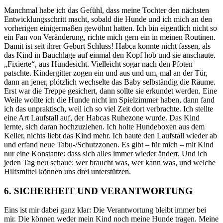
Manchmal habe ich das Gefühl, dass meine Tochter den nächsten
Entwicklungsschritt macht, sobald die Hunde und ich mich an den
vorherigen einigermaßen gewöhnt hatten. Ich bin eigentlich nicht so
ein Fan von Veränderung, richte mich gern ein in meinen Routinen.
Damit ist seit ihrer Geburt Schluss! Habca konnte nicht fassen, als
das Kind in Bauchlage auf einmal den Kopf hob und sie anschaute.
„Fixierte“, aus Hundesicht. Vielleicht sogar nach den Pfoten
patschte. Kindergitter zogen ein und aus und um, mal an der Tür,
dann an jener, plötzlich wechselte das Baby selbständig die Räume.
Erst war die Treppe gesichert, dann sollte sie erkundet werden. Eine
Weile wollte ich die Hunde nicht im Spielzimmer haben, dann fand
ich das unpraktisch, weil ich so viel Zeit dort verbrachte. Ich stellte
eine Art Laufstall auf, der Habcas Ruhezone wurde. Das Kind
lernte, sich daran hochzuziehen. Ich holte Hundeboxen aus dem
Keller, nichts liebt das Kind mehr. Ich baute den Laufstall wieder ab
und erfand neue Tabu-/Schutzzonen
. Es gibt – für mich – mit Kind
nur eine Konstante: dass sich alles immer wieder ändert. Und ich
jeden Tag neu schaue: wer braucht was, wer kann was, und welche
Hilfsmittel können uns drei unterstützen.
6. SICHERHEIT UND VERANTWORTUNG
Eins ist mir dabei ganz klar: Die Verantwortung bleibt immer bei
mir. Die können weder mein Kind noch meine Hunde tragen. Meine