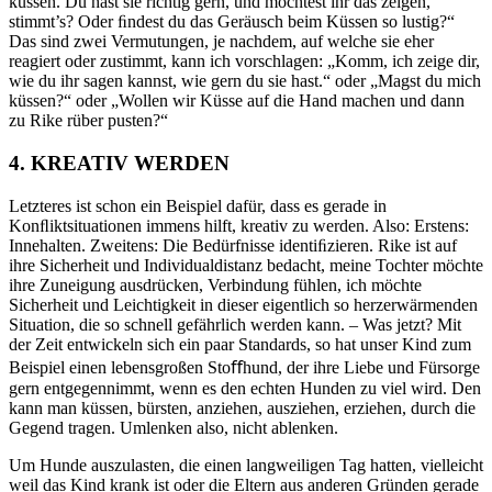
küssen. Du hast sie richtig gern, und möchtest ihr das zeigen,
stimmt’s? Oder ﬁndest du das Geräusch beim Küssen so lustig?“
Das sind zwei Vermutungen, je nachdem, auf welche sie eher
reagiert oder zustimmt, kann ich vorschlagen: „
K
omm, ich zeige dir,
wie du ihr sagen kannst, wie gern du sie hast
.
“ oder „
M
agst du mich
küssen
?
“ oder „
W
ollen wir Küsse auf die Hand machen und dann
zu Rike rüber pusten?“
4.
KREATIV WERDEN
Letzteres ist schon ein Beispiel dafür, dass es gerade in
Konﬂiktsituationen immens hilft, kreativ zu werden. Also: Erstens:
Innehalten. Zweitens: Die Bedürfnisse identiﬁzieren. Rike ist auf
ihre Sicherheit und Individualdistanz bedacht, meine Tochter möchte
ihre Zuneigung ausdrücken, Verbindung fühlen, ich möchte
Sicherheit und Leichtigkeit in dieser eigentlich so herzerwärmenden
Situation, die so schnell gefährlich werden kann. – Was jetzt? Mit
der Zeit entwickeln sich ein paar Standards, so hat unser Kind zum
Beispiel einen lebensgroßen Stoﬀhund, der ihre Liebe und Fürsorge
gern entgegennimmt, wenn es den echten Hunden zu viel wird. Den
kann man küssen, bürsten, anziehen, ausziehen, erziehen, durch die
Gegend tragen. Umlenken also, nicht ablenken.
Um Hunde auszulasten, die einen langweiligen Tag hatten, vielleicht
weil das Kind krank ist oder die Eltern aus anderen Gründen gerade