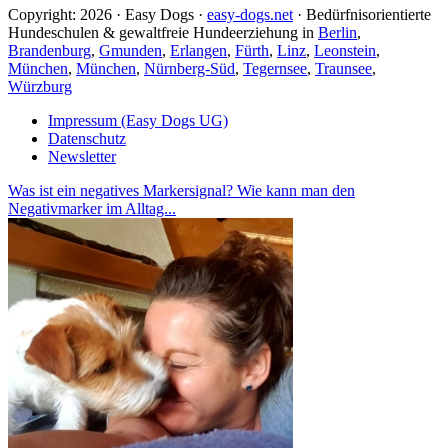
Copyright: 2026 · Easy Dogs ·
easy-dogs.net
· Bedürfnisorientierte
Hundeschulen & gewaltfreie Hundeerziehung in
Berlin
,
Brandenburg
,
Gmunden
,
Erlangen
,
Fürth
,
Linz
,
Leonstein
,
München
,
München
,
Nürnberg-Süd
,
Tegernsee
,
Traunsee
,
Würzburg
Impressum (Easy Dogs UG)
Datenschutz
Newsletter
Was ist ein negatives Markersignal? Wie kann man den
Negativmarker im Alltag...