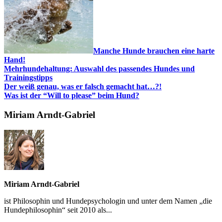
Manche Hunde brauchen eine harte
Hand!
Mehrhundehaltung: Auswahl des passendes Hundes und
Trainingstipps
Der weiß genau, was er falsch gemacht hat…?!
Was ist der “Will to please” beim Hund?
Miriam Arndt-Gabriel
Miriam Arndt-Gabriel
ist Philosophin und Hundepsychologin und unter dem Namen „die
Hundephilosophin“ seit 2010 als...