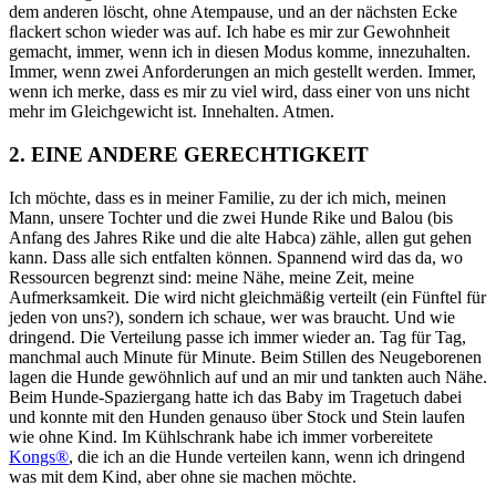
dem anderen löscht, ohne Atempause, und an der nächsten Ecke
ﬂackert schon wieder was auf. Ich habe es mir zur Gewohnheit
gemacht, immer, wenn ich in diesen Modus komme, innezuhalten.
Immer, wenn zwei Anforderungen an mich gestellt werden. Immer,
wenn ich merke, dass es mir zu viel wird, dass einer von uns nicht
mehr im Gleichgewicht ist. Innehalten. Atmen.
2. EINE ANDERE GERECHTIGKEIT
Ich möchte, dass es in meiner Familie, zu der ich mich, meinen
Mann, unsere Tochter und die zwei Hunde Rike und Balou (bis
Anfang des Jahres Rike und die alte Habca) zähle, allen gut gehen
kann. Dass alle sich entfalten können. Spannend wird das da, wo
Ressourcen begrenzt sind: meine Nähe, meine Zeit, meine
Aufmerksamkeit. Die wird nicht gleichmäßig verteilt (ein Fünftel für
jeden von uns?), sondern ich schaue, wer was braucht. Und wie
dringend. Die Verteilung passe ich immer wieder an. Tag für Tag,
manchmal auch Minute für Minute. Beim Stillen des Neugeborenen
lagen die Hunde gewöhnlich auf und an mir und tankten auch Nähe.
Beim Hunde-Spaziergang hatte ich
d
as Baby im
Tragetuch
dabei
und konnte mit den Hunden genauso über Stock und Stein laufen
wie ohne Kind. Im Kühlschrank habe ich immer vorbereitete
Kongs®
, die ich an die Hunde verteilen kann, wenn ich dringend
was mit dem Kind
, aber
ohne sie machen möchte.