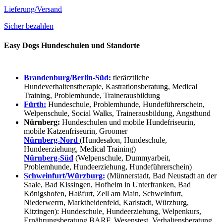
Lieferung/Versand
Sicher bezahlen
Easy Dogs Hundeschulen und Standorte
Brandenburg/Berlin-Süd:
tierärztliche
Hundeverhaltenstherapie, Kastrationsberatung, Medical
Training, Problemhunde, Trainerausbildung
Fürth:
Hundeschule, Problemhunde, Hundeführerschein,
Welpenschule, Social Walks, Trainerausbildung, Angsthund
Nürnberg:
Hundeschulen und mobile Hundefriseurin,
mobile Katzenfriseurin, Groomer
Nürnberg-Nord
(Hundesalon, Hundeschule,
Hundeerziehung, Medical Training)
Nürnberg-Süd
(Welpenschule, Dummyarbeit,
Problemhunde, Hundeerziehung, Hundeführerschein)
Schweinfurt/Würzburg:
(Münnerstadt, Bad Neustadt an der
Saale, Bad Kissingen, Hofheim in Unterfranken, Bad
Königshofen, Haßfurt, Zell am Main, Schweinfurt,
Niederwerrn, Marktheidenfeld, Karlstadt, Würzburg,
Kitzingen): Hundeschule, Hundeerziehung, Welpenkurs,
Ernährungsberatung BARF, Wesenstest, Verhaltensberatung,