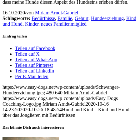
dass meine Hunde diesen Aspekt des Hundseins erleb
en dürfen
.
16.10.2020
/
von
Miriam Arndt-Gabriel
Schlagworte:
Bedürfnisse
,
Familie
,
Geburt
,
Hundeerziehung
,
Kind
und Hund
,
Kinder
,
neues Familienmitglied
Eintrag teilen
Teilen auf Facebook
Teilen auf X
Teilen auf WhatsApp
Teilen auf Pinterest
Teilen auf LinkedIn
Per E-Mail teilen
https://www.easy-dogs.net/wp-content/uploads/Schwanger-
Hundeerziehung.jpeg
480
640
Miriam Arndt-Gabriel
https://www.easy-dogs.net/wp-content/uploads/Easy-Dogs-
Coaching-Logo.jpg
Miriam Arndt-Gabriel
2020-10-16
14:23:50
2020-10-26 18:48:54
Hund und Kind – Kind und Hund:
über das Jonglieren mit Bedürfnissen
Das könnte Dich auch interessieren