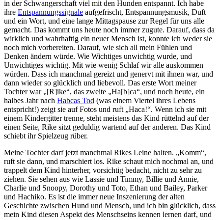
in der Schwangerschaft viel mit den Hunden entspannt. Ich habe
ihre
Entspannungssignale
aufgefrischt, Entspannungsmusik, Duft
und ein Wort, und eine lange Mittagspause zur Regel für uns alle
gemacht. Das kommt uns heute noch immer zugute. Darauf, dass da
wirklich und wahrhaftig ein neuer Mensch ist, konnte ich weder sie
noch mich vorbereiten. Darauf, wie sich all mein Fühlen und
Denken ändern würde. Wie
W
ichtiges unwichtig wurde, und
Unwichtiges wichtig. Mit wie wenig Schlaf wir alle auskommen
würden. Dass ich manchmal gereizt und genervt mit ihnen war, und
dann wieder so glücklich und liebevoll. Das erste Wort meiner
Tochter war „[R]ike“, das zweite „Ha[b]ca“, und noch heute, ein
halbes Jahr nach
Habcas
Tod
(was einem Viertel ihres Lebens
entspricht!) zeigt sie auf Fotos und ruft „Haca!“. Wenn ich sie mit
einem Kindergitter trenne, steht meistens das Kind rüttelnd auf der
einen Seite, Rike sitzt geduldig wartend auf der anderen. Das Kind
schiebt ihr Spielzeug rüber.
Meine Tochter darf jetzt manchmal Rikes Leine halten. „Komm“,
ruft sie dann, und marschiert los. Rike schaut mich nochmal an, und
trappelt dem Kind hinterher, vorsichtig bedacht, nicht zu sehr zu
ziehen. Sie sehen aus wie Lassie und Timmy, Billie und Annie,
Charlie und Snoopy, Dorothy und Toto, Ethan und Bailey, Parker
und Hachiko. Es ist die immer neue Inszenierung der alten
Geschichte zwischen Hund und Mensch, und ich bin glücklich, dass
mein Kind diesen Aspekt des Menschseins kennen lernen darf, und