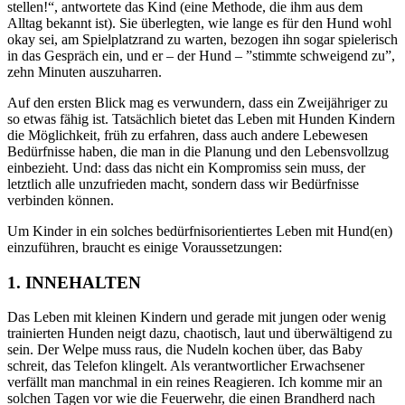
stellen!“, antwortete das Kind (eine Methode, die ihm aus dem
Alltag bekannt ist). Sie überlegten, wie lange es für den Hund
wohl
okay sei, am Spielplatzrand zu warten, bezogen ihn sogar spielerisch
in das Gespräch ein, und er
– der Hund –
”
stimmte schweigend zu
”
,
zehn Minuten auszuharren.
Auf den ersten Blick mag es
ver
wundern, dass ein Zweijähriger zu
so etwas fähig ist. Tatsächlich bietet das Leben mit Hunden Kindern
die Möglichkeit, früh zu erfahren, dass auch andere Lebewesen
Bedürfnisse haben, die man in die Planung und den Lebensvollzug
einbezieht. Und: dass das nicht ein Kompromiss sein muss, der
letztlich alle unzufrieden macht, sondern dass wir Bedürfnisse
verbinden können.
Um Kinder in ein solches bedürfnisorientiertes Leben mit Hund(en)
einzuführen, braucht es einige Voraussetzungen:
1. INNEHALTEN
Das Leben mit kleinen Kindern und gerade mit jungen oder wenig
trainierten Hunden neigt dazu, chaotisch, laut und überwältigend zu
sein. Der Welpe muss raus, die Nudeln kochen über, das Baby
schreit, das Telefon klingelt. Als verantwortlicher Erwachsener
verfällt man manchmal in ein reines Reagieren. Ich komme mir an
solchen Tagen vor wie die Feuerwehr, die einen Brandherd nach