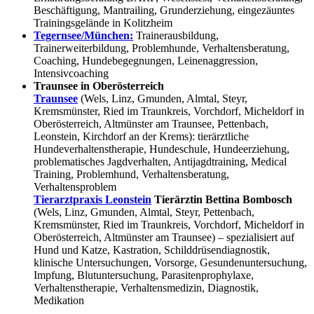
Beschäftigung, Mantrailing, Grunderziehung, eingezäuntes
Trainingsgelände in Kolitzheim
Tegernsee/München:
Trainerausbildung,
Trainerweiterbildung, Problemhunde, Verhaltensberatung,
Coaching, Hundebegegnungen, Leinenaggression,
Intensivcoaching
Traunsee in Oberösterreich
Traunsee
(Wels, Linz, Gmunden, Almtal, Steyr,
Kremsmünster, Ried im Traunkreis, Vorchdorf, Micheldorf in
Oberösterreich, Altmünster am Traunsee, Pettenbach,
Leonstein, Kirchdorf an der Krems): tierärztliche
Hundeverhaltenstherapie, Hundeschule, Hundeerziehung,
problematisches Jagdverhalten, Antijagdtraining, Medical
Training, Problemhund, Verhaltensberatung,
Verhaltensproblem
Tierarztpraxis Leonstein
Tierärztin Bettina Bombosch
(Wels, Linz, Gmunden, Almtal, Steyr, Pettenbach,
Kremsmünster, Ried im Traunkreis, Vorchdorf, Micheldorf in
Oberösterreich, Altmünster am Traunsee) – spezialisiert auf
Hund und Katze, Kastration, Schilddrüsendiagnostik,
klinische Untersuchungen, Vorsorge, Gesundenuntersuchung,
Impfung, Blutuntersuchung, Parasitenprophylaxe,
Verhaltenstherapie, Verhaltensmedizin, Diagnostik,
Medikation