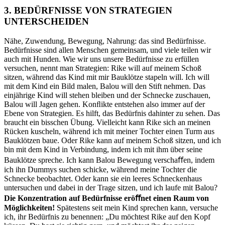
3. BED
ÜRFNISSE VON STRATEGIEN
UNTERSCHEIDEN
Nähe, Zuwendung, Bewegung, Nahrung: das sind Bedürfnisse.
Bedürfnisse sind allen Menschen gemeinsam, und viele teilen wir
auch mit Hunden. Wie wir uns unsere Bedürfnisse zu erfüllen
versuchen, nennt man Strategien: Rike will auf meinem Schoß
sitzen, während das Kind mit mir Bauklötze stapeln will. Ich will
mit dem Kind ein Bild malen, Balou will den Stift nehmen. Das
einjährige Kind will stehen bleiben und der Schnecke zuschauen,
Balou will Jagen gehen. Konﬂikte entstehen also immer auf der
Ebene von Strategien. Es hilft, das Bedürfnis dahinter zu sehen. Das
braucht ein bisschen Übung. Vielleicht kann Rike sich an meinen
Rücken kuscheln, während ich mit meiner Tochter einen Turm aus
Bauklötzen baue. Oder Rike kann auf meinem Schoß sitzen, und ich
bin mit dem Kind in Verbindung, indem ich mit ihm über seine
Bauklötze spreche. Ich kann Balou Bewegung verschaﬀen, indem
ich ihn Dumm
y
s suchen schicke, während meine Tochter die
Schnecke beobachtet. Oder kann sie ein leeres Schneckenhaus
untersuchen und dabei in der Trage sitzen, und ich laufe mit Balou?
Die Konzentration auf Bedürfnisse eröﬀnet einen Raum von
Möglichkeiten!
Spätestens seit mein Kind sprechen kann, versuche
ich, ihr Bedürfnis zu benennen: „Du möchtest Rike auf den Kopf