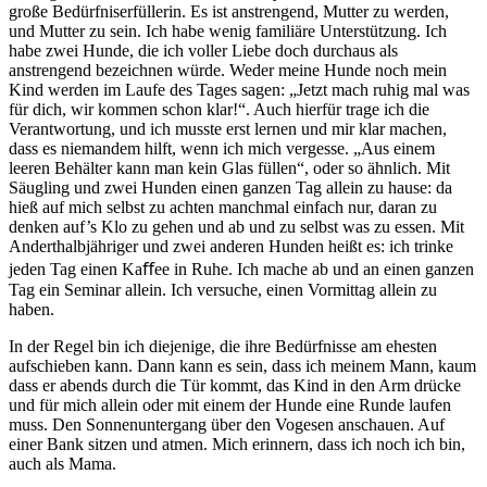
große Bedürfniserfüllerin. Es ist anstrengend, Mutter zu werden,
und Mutter zu sein. Ich habe wenig familiäre Unterstützung. Ich
habe zwei Hunde, die ich voller Liebe doch durchaus als
anstrengend bezeichnen würde. Weder meine Hunde noch mein
Kind werden im Laufe des Tages sagen: „
J
etzt mach ruhig mal was
für dich, wir kommen schon klar
!
“. Auch hierfür trage ich die
Verantwortung, und ich musste erst lernen und mir klar machen,
dass es niemandem hilft, wenn ich mich vergesse. „Aus einem
leeren Behälter kann man kein Glas füllen“, oder so ähnlich. Mit
Säugling und zwei Hunden einen ganzen Tag allein zu hause: da
hieß auf mich selbst zu achten manchmal einfach nur, daran zu
denken
auf’s Klo
zu gehen und ab und zu selbst was zu essen. Mit
Anderthalbjähriger und zwei anderen Hunden heißt es: ich trinke
jeden Tag einen Kaﬀee in Ruhe. Ich mache ab und an einen ganzen
Tag ein Seminar allein. Ich versuche, einen Vormittag allein zu
haben.
In der Regel bin ich diejenige, die ihre Bedürfnisse am ehesten
aufschieben kann. Dann kann es sein, dass ich meinem Mann, kaum
dass er abends durch die Tür kommt, das Kind in den Arm drücke
und für mich allein oder mit einem der Hunde eine Runde laufen
muss. Den Sonnenuntergang über den Vogesen anschauen. Auf
einer Bank sitzen und atmen. Mich erinnern, dass ich noch ich bin,
auch als Mama.