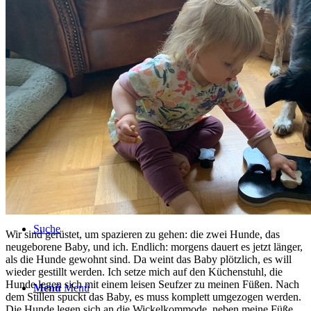
BLOG
TERMINE
ÜBER UNS
Suche
Wir sind gerüstet, um spazieren zu gehen: die zwei Hunde, das
neugeborene Baby, und ich. Endlich: morgens dauert es jetzt länger,
als die Hunde gewohnt sind. Da weint das Baby plötzlich, es will
wieder gestillt werden. Ich setze mich auf den Küchenstuhl, die
Hunde legen sich mit einem leisen Seufzer zu meinen Füßen. Nach
Menü
Menü
dem Stillen spuckt das Baby, es muss komplett umgezogen werden.
Die Hunde legen sich an die Wickelkommode, neben meine Füße.