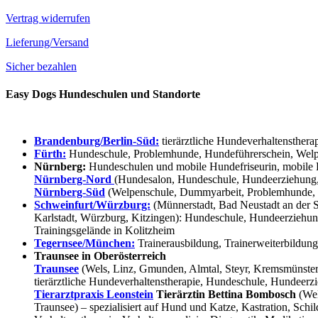
Vertrag widerrufen
Lieferung/Versand
Sicher bezahlen
Easy Dogs Hundeschulen und Standorte
Brandenburg/Berlin-Süd:
tierärztliche Hundeverhaltensthera
Fürth:
Hundeschule, Problemhunde, Hundeführerschein, Welpe
Nürnberg:
Hundeschulen und mobile Hundefriseurin, mobile 
Nürnberg-Nord
(Hundesalon, Hundeschule, Hundeerziehung,
Nürnberg-Süd
(Welpenschule, Dummyarbeit, Problemhunde, 
Schweinfurt/Würzburg:
(Münnerstadt, Bad Neustadt an der S
Karlstadt, Würzburg, Kitzingen): Hundeschule, Hundeerziehun
Trainingsgelände in Kolitzheim
Tegernsee/München:
Trainerausbildung, Trainerweiterbildun
Traunsee in Oberösterreich
Traunsee
(Wels, Linz, Gmunden, Almtal, Steyr, Kremsmünster, 
tierärztliche Hundeverhaltenstherapie, Hundeschule, Hundeerzi
Tierarztpraxis Leonstein
Tierärztin Bettina Bombosch
(Wel
Traunsee) – spezialisiert auf Hund und Katze, Kastration, Sc