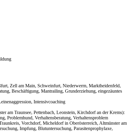
ildung
urt, Zell am Main, Schweinfurt, Niederwerrn, Marktheidenfeld,
tung, Beschäftigung, Mantrailing, Grunderziehung, eingezäuntes
einenaggression, Intensivcoaching
ter am Traunsee, Pettenbach, Leonstein, Kirchdorf an der Krems):
ning, Problemhund, Verhaltensberatung, Verhaltensproblem
raunkreis, Vorchdorf, Micheldorf in Oberösterreich, Altmünster am
ersuchung, Impfung, Blutuntersuchung, Parasitenprophylaxe,