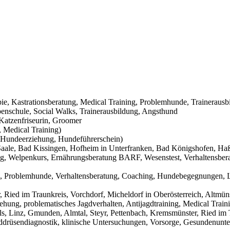
pie, Kastrationsberatung, Medical Training, Problemhunde, Trainerausb
nschule, Social Walks, Trainerausbildung, Angsthund
Katzenfriseurin, Groomer
 Medical Training)
Hundeerziehung, Hundeführerschein)
aale, Bad Kissingen, Hofheim in Unterfranken, Bad Königshofen, Haßf
g, Welpenkurs, Ernährungsberatung BARF, Wesenstest, Verhaltensbera
g, Problemhunde, Verhaltensberatung, Coaching, Hundebegegnungen, L
Ried im Traunkreis, Vorchdorf, Micheldorf in Oberösterreich, Altmüns
ehung, problematisches Jagdverhalten, Antijagdtraining, Medical Trai
s, Linz, Gmunden, Almtal, Steyr, Pettenbach, Kremsmünster, Ried im T
hilddrüsendiagnostik, klinische Untersuchungen, Vorsorge, Gesundenunt