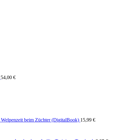
54,00
€
Welpenzeit beim Züchter (DigitalBook)
15,99
€