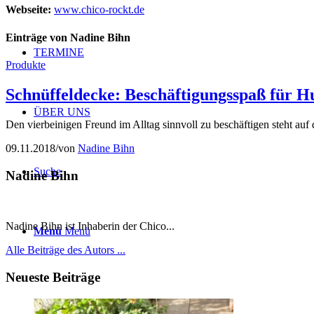
Webseite:
www.chico-rockt.de
Einträge von Nadine Bihn
TERMINE
Produkte
Schnüffeldecke: Beschäftigungsspaß für Hu
ÜBER UNS
Den vierbeinigen Freund im Alltag sinnvoll zu beschäftigen steht au
09.11.2018
/
von
Nadine Bihn
Suche
Nadine Bihn
Nadine Bihn ist Inhaberin der Chico...
Menü
Menü
Alle Beiträge des Autors ...
Neueste Beiträge