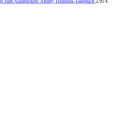
ge zum Ausdrucken: Agility Trainings-Tagebuch
2,95
€