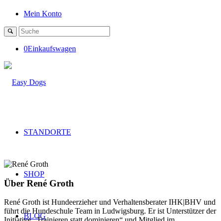
Mein Konto
0
Einkaufswagen
STANDORTE
SHOP
Über
René Groth
René Groth ist Hundeerzieher und Verhaltensberater IHK|BHV und
führt die Hundeschule Team in Ludwigsburg. Er ist Unterstützer der
BLOG
Initiative „Trainieren statt dominieren“ und Mitglied im