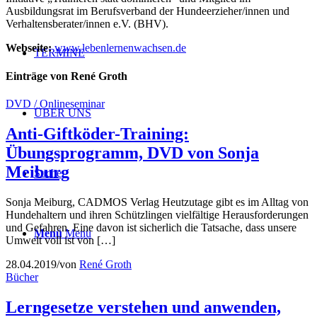
Ausbildungsrat im Berufsverband der Hundeerzieher/innen und
Verhaltensberater/innen e.V. (BHV).
Webseite:
www.lebenlernenwachsen.de
TERMINE
Einträge von René Groth
DVD / Onlineseminar
ÜBER UNS
Anti-Giftköder-Training:
Übungsprogramm, DVD von Sonja
Meiburg
Suche
Sonja Meiburg, CADMOS Verlag Heutzutage gibt es im Alltag von
Hundehaltern und ihren Schützlingen vielfältige Herausforderungen
und Gefahren. Eine davon ist sicherlich die Tatsache, dass unsere
Menü
Menü
Umwelt voll ist von […]
28.04.2019
/
von
René Groth
Bücher
Lerngesetze verstehen und anwenden,