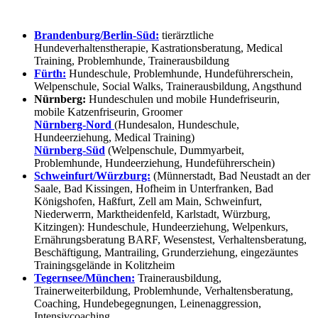
Brandenburg/Berlin-Süd:
tierärztliche
Hundeverhaltenstherapie, Kastrationsberatung, Medical
Training, Problemhunde, Trainerausbildung
Fürth:
Hundeschule, Problemhunde, Hundeführerschein,
Welpenschule, Social Walks, Trainerausbildung, Angsthund
Nürnberg:
Hundeschulen und mobile Hundefriseurin,
mobile Katzenfriseurin, Groomer
Nürnberg-Nord
(Hundesalon, Hundeschule,
Hundeerziehung, Medical Training)
Nürnberg-Süd
(Welpenschule, Dummyarbeit,
Problemhunde, Hundeerziehung, Hundeführerschein)
Schweinfurt/Würzburg:
(Münnerstadt, Bad Neustadt an der
Saale, Bad Kissingen, Hofheim in Unterfranken, Bad
Königshofen, Haßfurt, Zell am Main, Schweinfurt,
Niederwerrn, Marktheidenfeld, Karlstadt, Würzburg,
Kitzingen): Hundeschule, Hundeerziehung, Welpenkurs,
Ernährungsberatung BARF, Wesenstest, Verhaltensberatung,
Beschäftigung, Mantrailing, Grunderziehung, eingezäuntes
Trainingsgelände in Kolitzheim
Tegernsee/München:
Trainerausbildung,
Trainerweiterbildung, Problemhunde, Verhaltensberatung,
Coaching, Hundebegegnungen, Leinenaggression,
Intensivcoaching