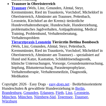
Traunsee in Oberösterreich
Traunsee
(Wels, Linz, Gmunden, Almtal, Steyr,
Kremsmünster, Ried im Traunkreis, Vorchdorf, Micheldorf in
Oberösterreich, Altmünster am Traunsee, Pettenbach,
Leonstein, Kirchdorf an der Krems): tierärztliche
Hundeverhaltenstherapie, Hundeschule, Hundeerziehung,
problematisches Jagdverhalten, Antijagdtraining, Medical
Training, Problemhund, Verhaltensberatung,
Verhaltensproblem
Tierarztpraxis Leonstein
Tierärztin Bettina Bombosch
(Wels, Linz, Gmunden, Almtal, Steyr, Pettenbach,
Kremsmünster, Ried im Traunkreis, Vorchdorf, Micheldorf in
Oberösterreich, Altmünster am Traunsee) – spezialisiert auf
Hund und Katze, Kastration, Schilddrüsendiagnostik,
klinische Untersuchungen, Vorsorge, Gesundenuntersuchung,
Impfung, Blutuntersuchung, Parasitenprophylaxe,
Verhaltenstherapie, Verhaltensmedizin, Diagnostik,
Medikation
Copyright: 2026 · Easy Dogs ·
easy-dogs.net
· Bedürfnisorientierte
Hundeschulen & gewaltfreie Hundeerziehung in
Berlin
,
Brandenburg
,
Gmunden
,
Erlangen
,
Fürth
,
Linz
,
Leonstein
,
München
,
München
,
Nürnberg-Süd
,
Tegernsee
,
Traunsee
,
Würzburg