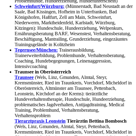
Problemhunde, Hundeerziehung, Hundeführerschein)
Schweinfurt/Würzburg:
(Münnerstadt, Bad Neustadt an der
Saale, Bad Kissingen, Hofheim in Unterfranken, Bad
Königshofen, Haßfurt, Zell am Main, Schweinfurt,
Niederwerrn, Marktheidenfeld, Karlstadt, Würzburg,
Kitzingen): Hundeschule, Hundeerziehung, Welpenkurs,
Ernährungsberatung BARF, Wesenstest, Verhaltensberatung,
Beschäftigung, Mantrailing, Grunderziehung, eingezäuntes
Trainingsgelände in Kolitzheim
Tegernsee/München:
Trainerausbildung,
Trainerweiterbildung, Problemhunde, Verhaltensberatung,
Coaching, Hundebegegnungen, Leinenaggression,
Intensivcoaching
Traunsee in Oberösterreich
Traunsee
(Wels, Linz, Gmunden, Almtal, Steyr,
Kremsmünster, Ried im Traunkreis, Vorchdorf, Micheldorf in
Oberösterreich, Altmünster am Traunsee, Pettenbach,
Leonstein, Kirchdorf an der Krems): tierärztliche
Hundeverhaltenstherapie, Hundeschule, Hundeerziehung,
problematisches Jagdverhalten, Antijagdtraining, Medical
Training, Problemhund, Verhaltensberatung,
Verhaltensproblem
Tierarztpraxis Leonstein
Tierärztin Bettina Bombosch
(Wels, Linz, Gmunden, Almtal, Steyr, Pettenbach,
Kremsmünster, Ried im Traunkreis, Vorchdorf, Micheldorf in