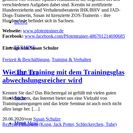
verschiedenen Aufgaben dabei sind. Kerstin ist zertifizierte
Hundeerzieherin und Verhaltensberaterin IHK/BHV und JAD-
Dogs-Trainerin, Susan ist lizenzierte ZOS-Trainerin – ihre
Hundeschule befindet sich in Sachsen.
BLOG
Webseite:
www.pfotentrainer.de
Facebook:
www.facebook.com/Pfotentrainer-486701214690685
TERMINE
Einträge von Susan Schulze
Freizeit & Beschäftigung
,
Training & Verhalten
Wie Ihr Training mit dem Trainingsglas
ÜBER UNS
abwechslungsreicher wird
Kennen Sie das? Das Bücherregal ist gefüllt mit vielen guten
Suche
Hundebüchern, das Internet bietet uns eine Vielzahl von
Trainingsanregungen und das letzte Seminar ist auch noch nicht
allzu lange her. […]
20.06.2020
/
von
Susan Schulze
Menü
Menü
Rezepte Füllungen (Kong, Jack Potter, Schleckerchen, Tube)