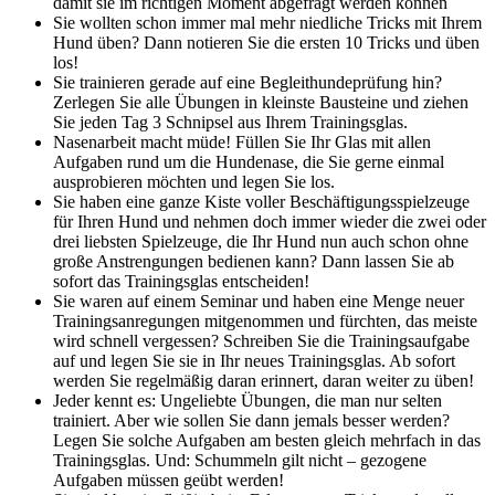
damit sie im richtigen Moment abgefragt werden können
Sie wollten schon immer mal mehr niedliche Tricks mit Ihrem
Hund üben? Dann notieren Sie die ersten 10 Tricks und üben
los!
Sie trainieren gerade auf eine Begleithundeprüfung hin?
Zerlegen Sie alle Übungen in kleinste Bausteine und ziehen
Sie jeden Tag 3 Schnipsel aus Ihrem Trainingsglas.
Nasenarbeit macht müde! Füllen Sie Ihr Glas mit allen
Aufgaben rund um die Hundenase, die Sie gerne einmal
ausprobieren möchten und legen Sie los.
Sie haben eine ganze Kiste voller Beschäftigungsspielzeuge
für Ihren Hund und nehmen doch immer wieder die zwei oder
drei liebsten Spielzeuge, die Ihr Hund nun auch schon ohne
große Anstrengungen bedienen kann? Dann lassen Sie ab
sofort das Trainingsglas entscheiden!
Sie waren auf einem Seminar und haben eine Menge neuer
Trainingsanregungen mitgenommen und fürchten, das meiste
wird schnell vergessen? Schreiben Sie die Trainingsaufgabe
auf und legen Sie sie in Ihr neues Trainingsglas. Ab sofort
werden Sie regelmäßig daran erinnert, daran weiter zu üben!
Jeder kennt es: Ungeliebte Übungen, die man nur selten
trainiert. Aber wie sollen Sie dann jemals besser werden?
Legen Sie solche Aufgaben am besten gleich mehrfach in das
Trainingsglas. Und: Schummeln gilt nicht – gezogene
Aufgaben müssen geübt werden!