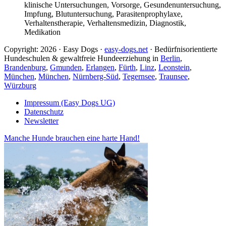
klinische Untersuchungen, Vorsorge, Gesundenuntersuchung,
Impfung, Blutuntersuchung, Parasitenprophylaxe,
Verhaltenstherapie, Verhaltensmedizin, Diagnostik,
Medikation
Copyright: 2026 · Easy Dogs ·
easy-dogs.net
· Bedürfnisorientierte
Hundeschulen & gewaltfreie Hundeerziehung in
Berlin
,
Brandenburg
,
Gmunden
,
Erlangen
,
Fürth
,
Linz
,
Leonstein
,
München
,
München
,
Nürnberg-Süd
,
Tegernsee
,
Traunsee
,
Würzburg
Impressum (Easy Dogs UG)
Datenschutz
Newsletter
Manche Hunde brauchen eine harte Hand!