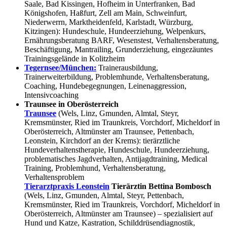
Saale, Bad Kissingen, Hofheim in Unterfranken, Bad
Königshofen, Haßfurt, Zell am Main, Schweinfurt,
Niederwerrn, Marktheidenfeld, Karlstadt, Würzburg,
Kitzingen): Hundeschule, Hundeerziehung, Welpenkurs,
Ernährungsberatung BARF, Wesenstest, Verhaltensberatung,
Beschäftigung, Mantrailing, Grunderziehung, eingezäuntes
Trainingsgelände in Kolitzheim
Tegernsee/München:
Trainerausbildung,
Trainerweiterbildung, Problemhunde, Verhaltensberatung,
Coaching, Hundebegegnungen, Leinenaggression,
Intensivcoaching
Traunsee in Oberösterreich
Traunsee
(Wels, Linz, Gmunden, Almtal, Steyr,
Kremsmünster, Ried im Traunkreis, Vorchdorf, Micheldorf in
Oberösterreich, Altmünster am Traunsee, Pettenbach,
Leonstein, Kirchdorf an der Krems): tierärztliche
Hundeverhaltenstherapie, Hundeschule, Hundeerziehung,
problematisches Jagdverhalten, Antijagdtraining, Medical
Training, Problemhund, Verhaltensberatung,
Verhaltensproblem
Tierarztpraxis Leonstein
Tierärztin Bettina Bombosch
(Wels, Linz, Gmunden, Almtal, Steyr, Pettenbach,
Kremsmünster, Ried im Traunkreis, Vorchdorf, Micheldorf in
Oberösterreich, Altmünster am Traunsee) – spezialisiert auf
Hund und Katze, Kastration, Schilddrüsendiagnostik,