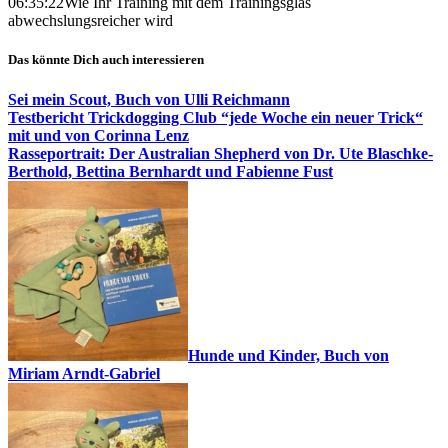
06:35:22
Wie Ihr Training mit dem Trainingsglas
abwechslungsreicher wird
Das könnte Dich auch interessieren
Sei mein Scout, Buch von Ulli Reichmann
Testbericht Trickdogging Club “jede Woche ein neuer Trick“
mit und von Corinna Lenz
Rasseportrait: Der Australian Shepherd von Dr. Ute Blaschke-
Berthold, Bettina Bernhardt und Fabienne Fust
Hunde und Kinder, Buch von
Miriam Arndt-Gabriel