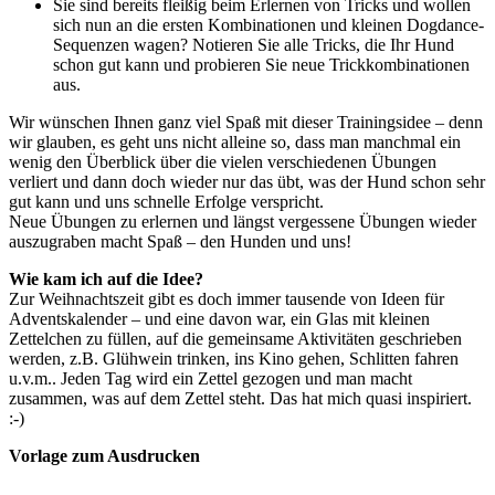
Sie sind bereits fleißig beim Erlernen von Tricks und wollen
sich nun an die ersten Kombinationen und kleinen Dogdance-
Sequenzen wagen? Notieren Sie alle Tricks, die Ihr Hund
schon gut kann und probieren Sie neue Trickkombinationen
aus.
Wir wünschen Ihnen ganz viel Spaß mit dieser Trainingsidee – denn
wir glauben, es geht uns nicht alleine so, dass man manchmal ein
wenig den Überblick über die vielen verschiedenen Übungen
verliert und dann doch wieder nur das übt, was der Hund schon sehr
gut kann und uns schnelle Erfolge verspricht.
Neue Übungen zu erlernen und längst vergessene Übungen wieder
auszugraben macht Spaß – den Hunden und uns!
Wie kam ich auf die Idee?
Zur Weihnachtszeit gibt es doch immer tausende von Ideen für
Adventskalender – und eine davon war, ein Glas mit kleinen
Zettelchen zu füllen, auf die gemeinsame Aktivitäten geschrieben
werden, z.B. Glühwein trinken, ins Kino gehen, Schlitten fahren
u.v.m.. Jeden Tag wird ein Zettel gezogen und man macht
zusammen, was auf dem Zettel steht. Das hat mich quasi inspiriert.
:-)
Vorlage zum Ausdrucken