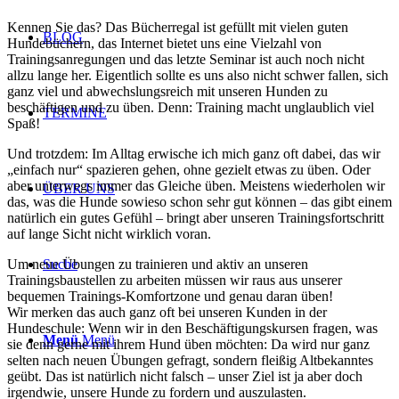
Kennen Sie das? Das Bücherregal ist gefüllt mit vielen guten
BLOG
Hundebüchern, das Internet bietet uns eine Vielzahl von
Trainingsanregungen und das letzte Seminar ist auch noch nicht
allzu lange her. Eigentlich sollte es uns also nicht schwer fallen, sich
ganz viel und abwechslungsreich mit unseren Hunden zu
beschäftigen und zu üben. Denn: Training macht unglaublich viel
TERMINE
Spaß!
Und trotzdem: Im Alltag erwische ich mich ganz oft dabei, das wir
„einfach nur“ spazieren gehen, ohne gezielt etwas zu üben. Oder
aber unterwegs immer das Gleiche üben. Meistens wiederholen wir
ÜBER UNS
das, was die Hunde sowieso schon sehr gut können – das gibt einem
natürlich ein gutes Gefühl – bringt aber unseren Trainingsfortschritt
auf lange Sicht nicht wirklich voran.
Um neue Übungen zu trainieren und aktiv an unseren
Suche
Trainingsbaustellen zu arbeiten müssen wir raus aus unserer
bequemen Trainings-Komfortzone und genau daran üben!
Wir merken das auch ganz oft bei unseren Kunden in der
Hundeschule: Wenn wir in den Beschäftigungskursen fragen, was
Menü
Menü
sie denn gerne mit ihrem Hund üben möchten: Da wird nur ganz
selten nach neuen Übungen gefragt, sondern fleißig Altbekanntes
geübt. Das ist natürlich nicht falsch – unser Ziel ist ja aber doch
irgendwie, unsere Hunde zu fordern und auszulasten.