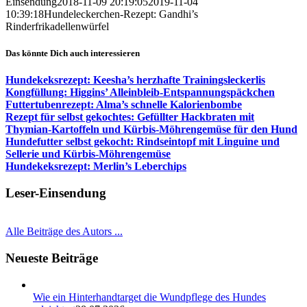
Einsendung
2018-11-09 20:19:05
2019-11-04
10:39:18
Hundeleckerchen-Rezept: Gandhi’s
Rinderfrikadellenwürfel
Das könnte Dich auch interessieren
Hundekeksrezept: Keesha’s herzhafte Trainingsleckerlis
Kongfüllung: Higgins’ Alleinbleib-Entspannungspäckchen
Futtertubenrezept: Alma’s schnelle Kalorienbombe
Rezept für selbst gekochtes: Gefüllter Hackbraten mit
Thymian-Kartoffeln und Kürbis-Möhrengemüse für den Hund
Hundefutter selbst gekocht: Rindseintopf mit Linguine und
Sellerie und Kürbis-Möhrengemüse
Hundekeksrezept: Merlin’s Leberchips
Leser-Einsendung
Alle Beiträge des Autors ...
Neueste Beiträge
Wie ein Hinterhandtarget die Wundpflege des Hundes