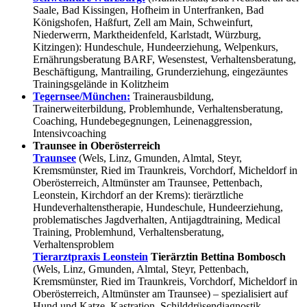
Saale, Bad Kissingen, Hofheim in Unterfranken, Bad
Königshofen, Haßfurt, Zell am Main, Schweinfurt,
Niederwerrn, Marktheidenfeld, Karlstadt, Würzburg,
Kitzingen): Hundeschule, Hundeerziehung, Welpenkurs,
Ernährungsberatung BARF, Wesenstest, Verhaltensberatung,
Beschäftigung, Mantrailing, Grunderziehung, eingezäuntes
Trainingsgelände in Kolitzheim
Tegernsee/München:
Trainerausbildung,
Trainerweiterbildung, Problemhunde, Verhaltensberatung,
Coaching, Hundebegegnungen, Leinenaggression,
Intensivcoaching
Traunsee in Oberösterreich
Traunsee
(Wels, Linz, Gmunden, Almtal, Steyr,
Kremsmünster, Ried im Traunkreis, Vorchdorf, Micheldorf in
Oberösterreich, Altmünster am Traunsee, Pettenbach,
Leonstein, Kirchdorf an der Krems): tierärztliche
Hundeverhaltenstherapie, Hundeschule, Hundeerziehung,
problematisches Jagdverhalten, Antijagdtraining, Medical
Training, Problemhund, Verhaltensberatung,
Verhaltensproblem
Tierarztpraxis Leonstein
Tierärztin Bettina Bombosch
(Wels, Linz, Gmunden, Almtal, Steyr, Pettenbach,
Kremsmünster, Ried im Traunkreis, Vorchdorf, Micheldorf in
Oberösterreich, Altmünster am Traunsee) – spezialisiert auf
Hund und Katze, Kastration, Schilddrüsendiagnostik,