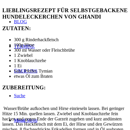
LIEBLINGSREZEPT FÜR SELBSTGEBACKENE
HUNDELECKERCHEN VON GHANDI
BLOG
ZUTATEN:
300 g Rinderhackfleisch
100g Hirse
TERMINE
300 ml Wasser oder Fleischbrühe
1 Zwiebel
1 Knoblauchzehe
1 Ei
Salz, Pfeffer, Tymian
ÜBER UNS
etwas Öl zum Braten
ZUBEREITUNG:
Suche
Wasser/Brühe aufkochen und Hirse einrieseln lassen. Bei geringer
Hitze 15 Min. quellen lassen. Zwiebel und Knoblauchzehe fein
hacken und gegen Ende der Garzeit zugeben und kurz andünsten
Menü
Menü
lassen. Das Hackfleisch mit dem Ei, der Hirse und den Gewürzen
mischen. 8 flachgedrückte Frikadellen formen und in Öl ausbraten.