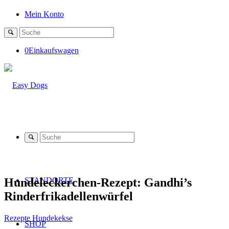
Mein Konto
0
Einkaufswagen
Hundeleckerchen-Rezept: Gandhi’s
STANDORTE
Rinderfrikadellenwürfel
Rezepte Hundekekse
SHOP