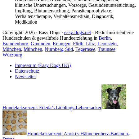
klinische Untersuchungen, Vorsorge, Gesundenuntersuchung,
Impfung, Blutuntersuchung, Parasitenprophylaxe,
Verhaltenstherapie, Verhaltensmedizin, Diagnostik,
Medikation
Copyright: 2026 · Easy Dogs ·
easy-dogs.net
· Bedürfnisorientierte
Hundeschulen & gewaltfreie Hundeerziehung in
Berlin
,
Brandenburg
,
Gmunden
,
Erlangen
,
Fürth
,
Linz
,
Leonstein
,
München
,
München
,
Nürnberg-Süd
,
Tegernsee
,
Traunsee
,
Würzburg
Impressum (Easy Dogs UG)
Datenschutz
Newsletter
Hundekeksrezept: Frieda’s Lieblings-Lebercracker
Hundekeksrezept: Anoki’s Hähnchenherz-Bananen-