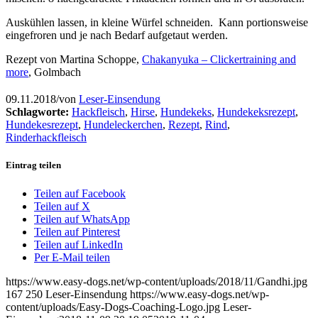
Auskühlen lassen, in kleine Würfel schneiden. Kann portionsweise
eingefroren und je nach Bedarf aufgetaut werden.
Rezept von Martina Schoppe,
Chakanyuka – Clickertraining and
more
, Golmbach
09.11.2018
/
von
Leser-Einsendung
Schlagworte:
Hackfleisch
,
Hirse
,
Hundekeks
,
Hundekeksrezept
,
Hundekesrezept
,
Hundeleckerchen
,
Rezept
,
Rind
,
Rinderhackfleisch
Eintrag teilen
Teilen auf Facebook
Teilen auf X
Teilen auf WhatsApp
Teilen auf Pinterest
Teilen auf LinkedIn
Per E-Mail teilen
https://www.easy-dogs.net/wp-content/uploads/2018/11/Gandhi.jpg
167
250
Leser-Einsendung
https://www.easy-dogs.net/wp-
content/uploads/Easy-Dogs-Coaching-Logo.jpg
Leser-