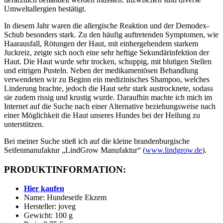
Umweltallergien bestätigt.
In diesem Jahr waren die allergische Reaktion und der Demodex-
Schub besonders stark. Zu den häufig auftretenden Symptomen, wie
Haarausfall, Rötungen der Haut, mit einhergehendem starkem
Juckreiz, zeigte sich noch eine sehr heftige Sekundärinfektion der
Haut. Die Haut wurde sehr trocken, schuppig, mit blutigen Stellen
und eitrigen Pusteln. Neben der medikamentösen Behandlung
verwendeten wir zu Beginn ein medizinisches Shampoo, welches
Linderung brachte, jedoch die Haut sehr stark austrocknete, sodass
sie zudem rissig und krustig wurde. Daraufhin machte ich mich im
Internet auf die Suche nach einer Alternative beziehungsweise nach
einer Möglichkeit die Haut unseres Hundes bei der Heilung zu
unterstützen.
Bei meiner Suche stieß ich auf die kleine brandenburgische
Seifenmanufaktur „LindGrow Manufaktur“ (
www.lindgrow.de
).
PRODUKTINFORMATION:
Hier kaufen
Name: Hundeseife Ekzem
Hersteller: joveg
Gewicht: 100 g