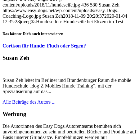
content/uploads/2018/11/hundeseife.jpg
436
580
Susan Zeh
https://www.easy-dogs.net/wp-content/uploads/Easy-Dogs-
Coaching-Logo.jpg
Susan Zeh
2018-11-09 20:20:37
2020-01-04
12:35:28
joveg®-Hundeseifen: Hundeseife bei Ekzem im Test
Das könnte Dich auch interessieren
Cortison für Hunde: Fluch oder Segen?
Susan Zeh
Susan Zeh leitet im Berliner und Brandenburger Raum die mobile
Hundeschule „dog’Z Mobiles Hunde Training“, mit der
Spezialisierung auf das...
Alle Beiträge des Autors ...
Werbung
Die Autor:innen des Easy Dogs Autorenteams bemühen sich
unvoreingenommen zu sein und beurteilen Bücher und Produkte auf
Basis unserer Grundsätze. Empfehlungen werden nur