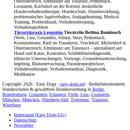
Oberösterreich, Altmünster am Traunsee, Pettenbach,
Leonstein, Kirchdorf an der Krems): tierärztliche
Hundeverhaltenstherapie, Hundeschule, Hundeerziehung,
problematisches Jagdverhalten, Antijagdtraining, Medical
Training, Problemhund, Verhaltensberatung,
Verhaltensproblem
Tierarztpraxis Leonstein
Tierärztin Bettina Bombosch
(Wels, Linz, Gmunden, Almtal, Steyr, Pettenbach,
Kremsmünster, Ried im Traunkreis, Vorchdorf, Micheldorf in
Oberösterreich, Altmünster am Traunsee) – spezialisiert auf
Hund und Katze, Kastration, Schilddrüsendiagnostik,
klinische Untersuchungen, Vorsorge, Gesundenuntersuchung,
Impfung, Blutuntersuchung, Parasitenprophylaxe,
Verhaltenstherapie, Verhaltensmedizin, Diagnostik,
Medikation
Copyright: 2026 · Easy Dogs ·
easy-dogs.net
· Bedürfnisorientierte
Hundeschulen & gewaltfreie Hundeerziehung in
Berlin
,
Brandenburg
,
Gmunden
,
Erlangen
,
Fürth
,
Linz
,
Leonstein
,
München
,
München
,
Nürnberg-Süd
,
Tegernsee
,
Traunsee
,
Würzburg
Impressum (Easy Dogs UG)
Datenschutz
Newsletter