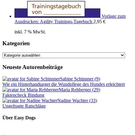
Vorlage zum
Ausdrucken: Agility Trainings-Tagebuch
2,95
€
inkl. 7 % MwSt.
Kategorien
Kategorien
Neueste Autorenbeiträge
Sabine Schinnner
(
9
)
Wie ein Hinterhandtarget die Wundpflege des Hundes erleichtert
Maria Rehberger
(
29
)
Faktencheck Bindung
Nadine Wachter
(
33
)
Ungefragte Ratschläge
Über Easy Dogs