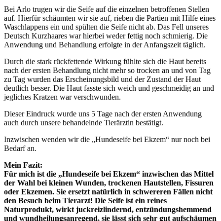
Bei Arlo trugen wir die Seife auf die einzelnen betroffenen Stellen
auf. Hierfür schäumten wir sie auf, rieben die Partien mit Hilfe eines
Waschlappens ein und spülten die Seife nicht ab. Das Fell unseres
Deutsch Kurzhaares war hierbei weder fettig noch schmierig. Die
Anwendung und Behandlung erfolgte in der Anfangszeit täglich.
Durch die stark rückfettende Wirkung fühlte sich die Haut bereits
nach der ersten Behandlung nicht mehr so trocken an und von Tag
zu Tag wurden das Erscheinungsbild und der Zustand der Haut
deutlich besser. Die Haut fasste sich weich und geschmeidig an und
jegliches Kratzen war verschwunden.
Dieser Eindruck wurde uns 5 Tage nach der ersten Anwendung
auch durch unsere behandelnde Tierärztin bestätigt.
Inzwischen wenden wir die „Hundeseife bei Ekzem“ nur noch bei
Bedarf an.
Mein Fazit:
Für mich ist die „Hundeseife bei Ekzem“ inzwischen das Mittel
der Wahl bei kleinen Wunden, trockenen Hautstellen, Fissuren
oder Ekzemen. Sie ersetzt natürlich in schwereren Fällen nicht
den Besuch beim Tierarzt! Die Seife ist ein reines
Naturprodukt, wirkt juckreizlindernd, entzündungshemmend
und wundheilungsanregend, sie lässt sich sehr gut aufschäumen