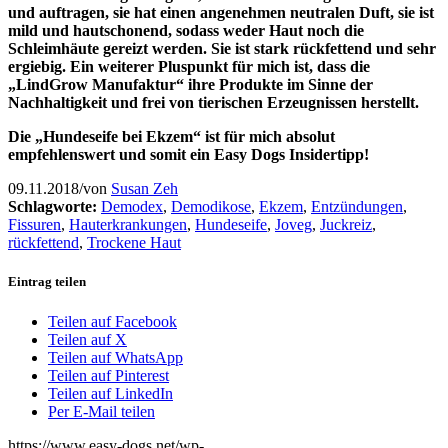
und auftragen, sie hat einen angenehmen neutralen Duft, sie ist
mild und hautschonend, sodass weder Haut noch die
Schleimhäute gereizt werden. Sie ist stark rückfettend und sehr
ergiebig. Ein weiterer Pluspunkt für mich ist, dass die
„LindGrow Manufaktur“ ihre Produkte im Sinne der
Nachhaltigkeit und frei von tierischen Erzeugnissen herstellt.
Die „Hundeseife bei Ekzem“ ist für mich absolut
empfehlenswert und somit ein Easy Dogs Insidertipp!
09.11.2018
/
von
Susan Zeh
Schlagworte:
Demodex
,
Demodikose
,
Ekzem
,
Entzündungen
,
Fissuren
,
Hauterkrankungen
,
Hundeseife
,
Joveg
,
Juckreiz
,
rückfettend
,
Trockene Haut
Eintrag teilen
Teilen auf Facebook
Teilen auf X
Teilen auf WhatsApp
Teilen auf Pinterest
Teilen auf LinkedIn
Per E-Mail teilen
https://www.easy-dogs.net/wp-