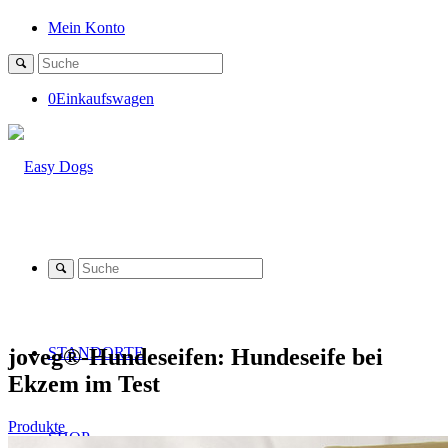
Mein Konto
0
Einkaufswagen
joveg®-Hundeseifen: Hundeseife bei
STANDORTE
Ekzem im Test
Produkte
SHOP