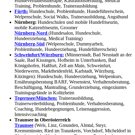
Hundeverhaltenstherapie, Kastrationsberatung, Medical
Training, Problemhunde, Trainerausbildung
Fürth:
Hundeschule, Problemhunde, Hundeführerschein,
Welpenschule, Social Walks, Trainerausbildung, Angsthund
Nürnberg:
Hundeschulen und mobile Hundefriseurin,
mobile Katzenfriseurin, Groomer
Nürnberg-Nord
(Hundesalon, Hundeschule,
Hundeerziehung, Medical Training)
Nürnberg-Süd
(Welpenschule, Dummyarbeit,
Problemhunde, Hundeerziehung, Hundeführerschein)
Schweinfurt/Würzburg:
(Münnerstadt, Bad Neustadt an der
Saale, Bad Kissingen, Hofheim in Unterfranken, Bad
Königshofen, Haßfurt, Zell am Main, Schweinfurt,
Niederwerrn, Marktheidenfeld, Karlstadt, Würzburg,
Kitzingen): Hundeschule, Hundeerziehung, Welpenkurs,
Ernährungsberatung BARF, Wesenstest, Verhaltensberatung,
Beschäftigung, Mantrailing, Grunderziehung, eingezäuntes
Trainingsgelände in Kolitzheim
Tegernsee/München:
Trainerausbildung,
Trainerweiterbildung, Problemhunde, Verhaltensberatung,
Coaching, Hundebegegnungen, Leinenaggression,
Intensivcoaching
Traunsee in Oberösterreich
Traunsee
(Wels, Linz, Gmunden, Almtal, Steyr,
Kremsmünster, Ried im Traunkreis, Vorchdorf, Micheldorf in