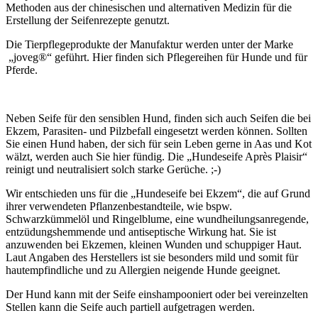
Methoden aus der chinesischen und alternativen Medizin für die
Erstellung der Seifenrezepte genutzt.
Die Tierpflegeprodukte der Manufaktur werden unter der Marke
„joveg®“ geführt. Hier finden sich Pflegereihen für Hunde und für
Pferde.
Neben Seife für den sensiblen Hund, finden sich auch Seifen die bei
Ekzem, Parasiten- und Pilzbefall eingesetzt werden können. Sollten
Sie einen Hund haben, der sich für sein Leben gerne in Aas und Kot
wälzt, werden auch Sie hier fündig. Die „Hundeseife Après Plaisir“
reinigt und neutralisiert solch starke Gerüche. ;-)
Wir entschieden uns für die „Hundeseife bei Ekzem“, die auf Grund
ihrer verwendeten Pflanzenbestandteile, wie bspw.
Schwarzkümmelöl und Ringelblume, eine wundheilungsanregende,
entzüdungshemmende und antiseptische Wirkung hat. Sie ist
anzuwenden bei Ekzemen, kleinen Wunden und schuppiger Haut.
Laut Angaben des Herstellers ist sie besonders mild und somit für
hautempfindliche und zu Allergien neigende Hunde geeignet.
Der Hund kann mit der Seife einshampooniert oder bei vereinzelten
Stellen kann die Seife auch partiell aufgetragen werden.