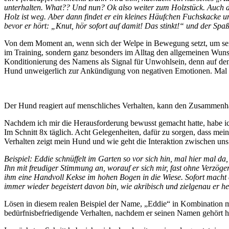
unterhalten. What?? Und nun? Ok also weiter zum Holzstück. Auch das d
Holz ist weg. Aber dann findet er ein kleines Häufchen Fuchskacke und
bevor er hört: „
Knut
, hör sofort auf damit! Das stinkt!“ und der Spaß 
Von dem Moment an, wenn sich der Welpe in Bewegung setzt, um s
im Training, sondern ganz besonders im Alltag den allgemeinen Wunsch,
Konditionierung des Namens als Signal für Unwohlsein, denn auf d
Hund unweigerlich zur Ankündigung von negativen Emotionen. Mal ga
Der Hund reagiert auf menschliches Verhalten, kann den Zusammenhan
Nachdem ich mir die Herausforderung bewusst gemacht hatte, habe ic
Im Schnitt 8x täglich. Acht Gelegenheiten, dafür zu sorgen, dass m
Verhalten zeigt mein Hund und wie geht die Interaktion zwischen un
Beispiel: Eddie schnüffelt im Garten so vor sich hin, mal hier mal d
Ihn mit freudiger Stimmung an, worauf er sich mir, fast ohne Verzög
ihm eine Handvoll Kekse im hohen Bogen in die Wiese. Sofort macht er
immer wieder begeistert davon bin, wie akribisch und zielgenau er he
Lösen in diesem realen Beispiel der Name
,
„Eddie“ in Kombination mi
bedürfnisbefriedigende Verhalten, nachdem er seinen Namen gehört h