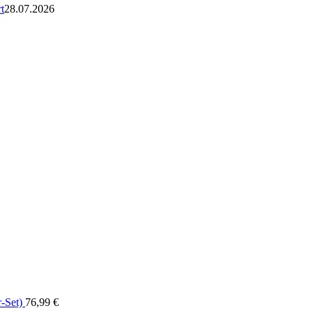
t
28.07.2026
-Set)
76,99
€