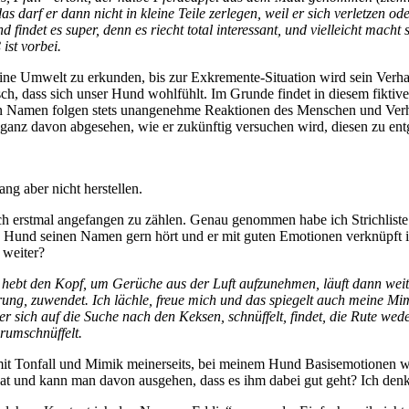
arf er dann nicht in kleine Teile zerlegen, weil er sich verletzen ode
 findet es super, denn es riecht total interessant, und vielleicht macht
ist vorbei.
eine Umwelt zu erkunden
,
bis zur Exkremente-Situation wird sein Verha
 dass sich unser Hund wohlfühlt. Im Grunde findet in diesem fiktiven B
en Namen folgen stets unangenehme Reaktionen des Menschen und Ver
nz davon abgesehen, wie er zukünftig versuchen wird, diesen zu ent
g aber nicht herstellen.
h erstmal angefangen zu zählen. Genau genommen habe ich Strichliste 
ein Hund seinen Namen gern hört und er mit guten Emotionen verknüpft
s weiter?
a, hebt den Kopf, um Gerüche aus der Luft aufzunehmen, läuft dann weit
erung, zuwendet. Ich lächle, freue mich und das spiegelt auch meine M
 sich auf die Suche nach den Keksen, schnüffelt, findet, die Rute wede
rumschnüffelt.
t Tonfall und Mimik meinerseits, bei meinem Hund Basisemotionen wi
at und kann man davon ausgehen, dass es ihm dabei gut geht? Ich denke