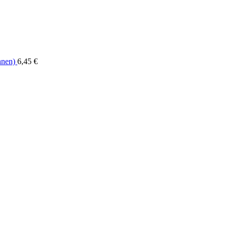
hnen)
6,45
€