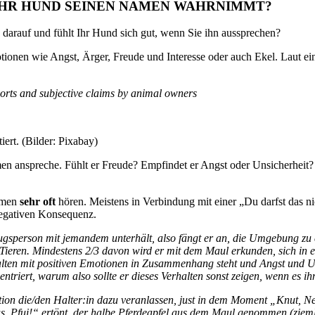
 IHR HUND SEINEN NAMEN WAHRNIMMT?
 darauf und fühlt Ihr Hund sich gut, wenn Sie ihn aussprechen?
onen wie Angst, Ärger, Freude und Interesse oder auch Ekel. Laut ei
orts and subjective claims by animal owners
iert. (Bilder: Pixabay)
men anspreche
.
Fühlt er Freude? Empfindet er Angst oder Unsicherhei
Namen
sehr oft
hören. Meistens in Verbindung mit einer „Du darfst das n
 negativen Konsequenz.
zugsperson
mit jemandem unterhält, also fängt er an, die Umgebung zu
Tieren. Mindesten
s
2/3 davon wird er mit dem Maul erkunden,
sich
in 
lten mit positiven Emotionen in Zusammenhang steht und Angst und Uns
zentriert, warum
also
sollte er dieses Verhalten sonst zeigen, wenn es ih
tion die/den Halter:in dazu veranlassen, just in dem Moment „
Knut
, N
s, Pfui!“ ertönt, der halbe Pferdeapfel aus dem Maul genommen (zieml