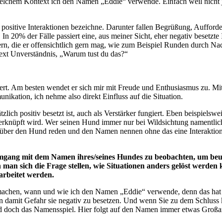
welchem Kontext ich den Namen „Eddie“ verwende. Einfach weil nicht je
ls positive Interaktionen bezeichne. Darunter fallen Begrüßung, Auffor
In 20% der Fälle passiert eine, aus meiner Sicht, eher negativ besetzt
rn, die er offensichtlich gern mag, wie zum Beispiel Runden durch N
ntext Unverständnis, „Warum tust du das?“
iert. Am besten
wendet er sich mir
mit Freude
und
Enthusiasmus
zu
. Mi
ikation, ich nehme also direkt Einfluss auf die Situation.
ich positiv besetzt ist, auch als Verstärker fungiert. Eben beispielswe
rknüpft wird. Wer seinen Hund immer nur bei Wildsichtung namentlich 
über den Hund reden und den Namen nennen ohne das eine Interaktion
m Umgang mit dem Namen ihres/seines Hundes zu beobachten, um beu
sich die Frage stellen, wie Situationen anders gelöst werden kö
arbeitet werden.
u machen, wann und wie ich den Namen „Eddie“ verwende
,
denn das hat 
fen damit Gefahr sie negativ zu besetzen. Und wenn Sie zu dem Schlus
nd doch das
Namensspiel
. Hier folgt auf den Namen immer etwas Großar