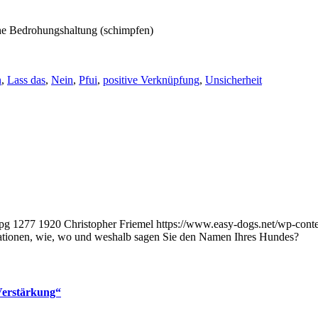
che Bedrohungshaltung (schimpfen)
n
,
Lass das
,
Nein
,
Pfui
,
positive Verknüpfung
,
Unsicherheit
jpg
1277
1920
Christopher Friemel
https://www.easy-dogs.net/wp-con
uationen, wie, wo und weshalb sagen Sie den Namen Ihres Hundes?
 Verstärkung“