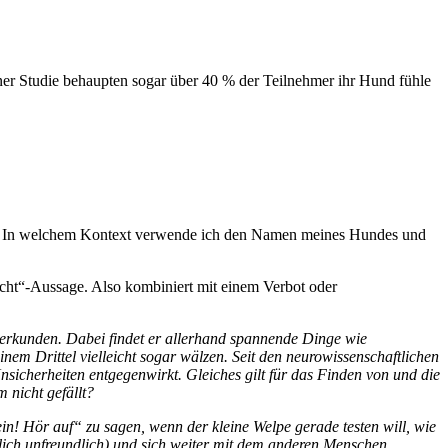
ner Studie behaupten sogar über 40 % der Teilnehmer ihr Hund fühle
t? In welchem Kontext verwende ich den Namen meines Hundes und
icht“-Aussage.
Also kombiniert mit
einem
Verbot
oder
 erkunden. Dabei findet er allerhand spannende Dinge wie
einem Drittel vielleicht sogar wälzen. Seit den neurowissenschaftlichen
icherheiten entgegenwirkt. Gleiches gilt für das Finden von und die
m nicht gefällt
?
ein! Hör auf“ zu sagen, wenn der kleine Welpe gerade testen will, wie
ich unfreundlich) und sich weiter mit dem anderen Menschen