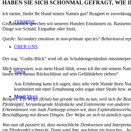
HABEN SIE SICH SCHONMAL GEFRAGT, WIE
Ich meine, findet Ihr Hund seinen Namen gut? Reagiert er zuverlässig
TERMINE
Grundsätzlich sprechen wir unseren Hunden Emotionen zu. Basisemoti
Dinge wie Schuld, Empathie oder Stolz.
Quelle: Secondary emotions in non-primate species? Behavioural rep
ÜBER UNS
Der sog. “Guilty-Blick” wird oft als Schuldeingeständnis missinterpret
Mich interessiert, was mein Hund fühlt, wenn ich ihn mit seinem Na
Suche
lassen sich daraus Rückschlüsse auf sein Gefühlsleben ziehen?
Aus Erfahrung kann ich sagen, dass sehr viele Hunde ihren 
kombiniert mit einer Ermahnung oder sogar einer Strafe bzw.
Menü
Menü
Beispiel: Ein Welpe (Knut) hat gerade nichts zu tun, weil sich
die Be
Pferdeäpfel, herumliegende Holzstücke und Exkremente von anderen 
Erkenntnissen von Jaak Panksepp wissen wir, dass Explorationsverha
Beschäftigung mit diesen Dingen. Der Welpe an sich ist ziemlich ego
Was nun oft passiert ist, dass menschliche Denkweisen und Interpreta
ein Pferdeapfel schmeckt. Dann wird ihm, nachdem ein harsches „Au