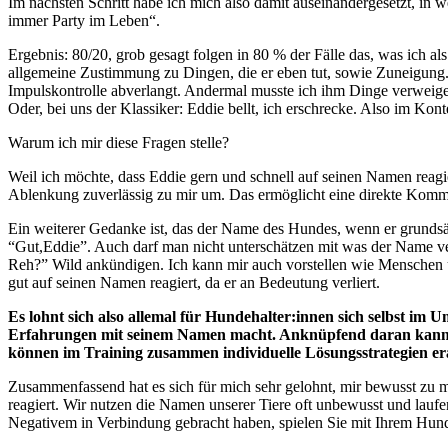
Im nächsten Schritt habe ich mich also damit auseinandergesetzt, in 
immer Party im Leben
“.
Ergebnis: 80/20, grob gesagt folgen in 80 % der Fälle das, was ich a
allgemeine Zustimmung zu Dingen, die er eben tut
,
sowie
Zuneigung. 
Impulskontrolle abverlangt. Andermal musste ich ihm Dinge verweige
Oder, bei uns der Klassiker: Eddie bellt, ich erschrecke. Also im Ko
Warum ich mir diese Fragen stelle?
Weil ich möchte, dass Eddie gern und schnell auf seinen Namen reag
Ablenkung zuverlässig zu mir um. Das ermöglicht eine direkte Kommun
Ein weiterer Gedanke ist, das der Name des Hundes, wenn er grundsätzl
“Gut
,
Eddie”. Auch darf man nicht unterschätzen mit was der Name ve
Reh?” Wild ankündigen. Ich kann mir auch vorstellen wie Menschen 
gut auf seinen Namen reagiert
,
da er an Bedeutung verliert.
Es lohnt sich also allemal für Hundehalter:innen sich selbst i
Erfahrungen mit seinem Namen macht. Anknüpfend daran kann man 
können im Training zusammen individuelle Lösungsstrategien er
Zusammenfassend hat es sich für mich sehr gelohnt, mir bewusst z
reagiert
. W
ir nutzen die Namen unserer Tiere oft unbewusst und lau
Negativem in Verbindung gebracht haben, spielen Sie mit Ihrem Hu