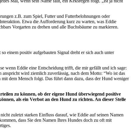
des Mal, wenn sein Name fällt, ein Keksregen folgt. „Ist ja nicht
derungen z.B. zum Spiel, Futter und Futterbelohnungen oder
e Interaktion. Etwa die Aufforderung kurz zu warten, was Eddie
achbars Vorgarten zu drehen und alle Buchsbäume zu markieren.
t so einem positiv aufgebauten Signal dreht er sich auch unter
ise wenn Eddie eine Entscheidung trifft
,
die mir gefällt und ich sage:
anspricht wird ziemlich zuverlässig, nach dem Motto: “Wo ist das
 mit dem Mensch folgt. Das führt dann dazu
,
das
s
der Hund weniger
rteilen zu können, ob der eigene Hund überwiegend positive
nnen, als ein Verbot an den Hund zu richten. An dieser Stelle
nicht zuletzt starken Einfluss darauf
,
wie Eddie auf seinen Namen
s kommen, dass Sie den Namen Ihres Hundes doch zu oft mit
tiges.