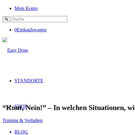
Mein Konto
0
Einkaufswagen
STANDORTE
“Knut, Nein!” – In welchen Situationen, 
SHOP
Training & Verhalten
BLOG