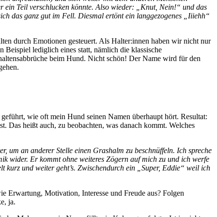
r ein Teil verschlucken könnte. Also wieder: „
Knut
, Nein!“ und das
 sich das ganz gut im Fell. Diesmal ertönt ein langgezogenes „Iiiehh“
lten durch Emotionen gesteuert. Als Halter:innen haben wir nicht nur
eispiel lediglich eines statt, nämlich die klassische
haltensabbrüche beim Hund. Nicht schön! Der Name wird für den
gehen.
geführt, wie oft mein Hund seinen Namen überhaupt hört. Resultat:
 ist. Das heißt auch, zu beobachten, was danach kommt. Welches
er, um an anderer Stelle einen Grashalm zu beschnüffeln. Ich spreche
imik wider. Er kommt ohne weiteres Zögern auf mich zu und ich werfe
lt kurz und weiter geht’s. Zwischendurch ein „Super, Eddie“ weil ich
e Erwartung, Motivation, Interesse und Freude aus? Folgen
, ja.