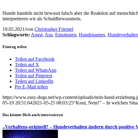
Hunde handeln nicht bewusst falsch aber die Reaktion auf menschli
interpretieren wir als Schuldbewusstsein.
19.05.2021
/
von
Christopher Friemel
Schlagworte:
Angst
,
Aus
,
Emotionen
,
Hundenamen
,
Hundeverhalte
Eintrag teilen
Teilen auf Facebook
Teilen auf X
Teilen auf WhatsApp
Teilen auf Pinterest
Teilen auf LinkedIn
Per E-Mail teilen
https://www.easy-dogs.net/wp-content/uploads/nein-hund-erziehung.
05-19 20:51:04
2021-05-25 08:03:25
“Knut, Nein!” – In welchen Sit
Das könnte Dich auch interessieren
„Verhaltens-originell? – Hundeverhalten ändern durch positive