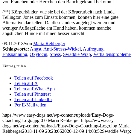
von Frauchen oder Herrchen den Bauch gekrault bekommt.
(**) Körperbänder, wie sie bei der Körperarbeit nach Linda
Tellington-Jones zum Einsatz kommen, können hier eine gute
Alternative darstellen. Da diese anders angelegt werden und
weniger Auflagefläche am Hund haben, kommen manche
ängstlichen Hunde mit ihnen besser zurecht.
09.11.2018
/
von
Maria Rehberger
Schlagworte:
Angst
,
Anti-Stresss-Wickel
,
Aufregung
,
Entspannung
,
Oxytocin
,
Stress
,
Swaddle Wrap
,
Verhaltensprobleme
Eintrag teilen
Teilen auf Facebook
Teilen auf X
Teilen auf WhatsApp
Teilen auf Pinterest
Teilen auf LinkedIn
Per E-Mail teilen
https://www.easy-dogs.net/wp-content/uploads/Easy-Dogs-
Coaching-Logo.jpg
0
0
Maria Rehberger
https://www.easy-
dogs.net/wp-content/uploads/Easy-Dogs-Coaching-Logo.jpg
Maria
Rehberger
2018-11-09 20:28:06
2020-12-09 14:03:52
Swaddle Wrap: