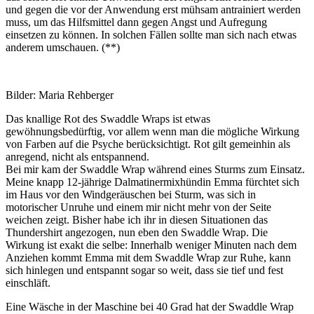
und gegen die vor der Anwendung erst mühsam antrainiert werden
muss, um das Hilfsmittel dann gegen Angst und Aufregung
einsetzen zu können. In solchen Fällen sollte man sich nach etwas
anderem umschauen. (**)
Bilder: Maria Rehberger
Das knallige Rot des Swaddle Wraps ist etwas
gewöhnungsbedürftig, vor allem wenn man die mögliche Wirkung
von Farben auf die Psyche berücksichtigt. Rot gilt gemeinhin als
anregend, nicht als entspannend.
Bei mir kam der Swaddle Wrap während eines Sturms zum Einsatz.
Meine knapp 12-jährige Dalmatinermixhündin Emma fürchtet sich
im Haus vor den Windgeräuschen bei Sturm, was sich in
motorischer Unruhe und einem mir nicht mehr von der Seite
weichen zeigt. Bisher habe ich ihr in diesen Situationen das
Thundershirt angezogen, nun eben den Swaddle Wrap. Die
Wirkung ist exakt die selbe: Innerhalb weniger Minuten nach dem
Anziehen kommt Emma mit dem Swaddle Wrap zur Ruhe, kann
sich hinlegen und entspannt sogar so weit, dass sie tief und fest
einschläft.
Eine Wäsche in der Maschine bei 40 Grad hat der Swaddle Wrap