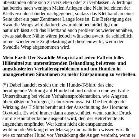
überstanden ohne sich zu verziehen oder zu verblassen. Allerdings
hat bereits nach wenigen Malen Anlegen eine Naht bei einem der
Klettverschlussbänder nachgegeben, so dass das Klettband an einer
Seite über ein paar Zentimeter Länge lose ist. Die Befestigung des
Swaddle Wraps wird dadurch zwar nicht beeinträchtigt und
natürlich lässt sich das Klettband auch problemlos wieder annähen,
etwas stabilere Nähte wären jedoch wünschenswert, da schließlich
immer wieder eine Zugbelastung auf diese einwirkt, wenn der
Swaddle Wrap abgenommen wird.
Mein Fazit: Der Swaddle Wrap ist auf jeden Fall ein tolles
Hilfsmittel zur unterstützenden Behandlung bei stress- und
angstbasierten Verhaltensproblemen und um Hunden in
unangenehmen Situationen zu mehr Entspannung zu verhelfen.
(*) Dabei handelt es sich um ein Hunde-T-Shirt, das eine
beruhigende Wirkung auf Hunde hat und dadurch eine wertvolle
Unterstützung bei vielen Verhaltensproblematiken, wie Ängsten,
übermäßigem Aufregen, Leinezerren usw. ist. Die beruhigende
Wirkung des T-Shirts beruht auf der Ausschüttung des Hormons
Oxytocin. Es wird immer dann ausgeschüttet, wenn sanfter Druck
auf die Hautoberfläche ausgeübt wird, den der Betreffende als
angenehm empfindet. Wer kennt nicht die entspannende,
wohltuende Wirkung einer Massage und natürlich wissen wir alle
wie so mancher Hund vor Verzückung die Augen verdreht, wenn er