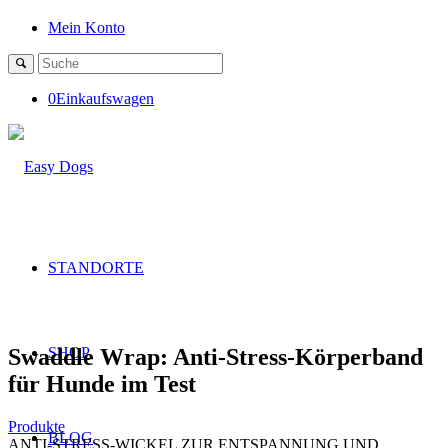
Mein Konto
0
Einkaufswagen
STANDORTE
Swaddle Wrap: Anti-Stress-Körperband
SHOP
für Hunde im Test
Produkte
BLOG
ANTI-STRESS-WICKEL ZUR ENTSPANNUNG UND