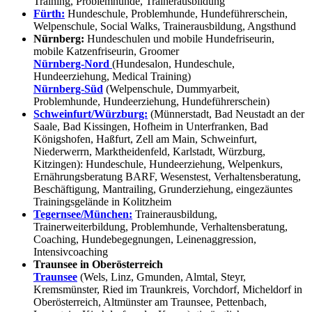
Training, Problemhunde, Trainerausbildung
Fürth:
Hundeschule, Problemhunde, Hundeführerschein,
Welpenschule, Social Walks, Trainerausbildung, Angsthund
Nürnberg:
Hundeschulen und mobile Hundefriseurin,
mobile Katzenfriseurin, Groomer
Nürnberg-Nord
(Hundesalon, Hundeschule,
Hundeerziehung, Medical Training)
Nürnberg-Süd
(Welpenschule, Dummyarbeit,
Problemhunde, Hundeerziehung, Hundeführerschein)
Schweinfurt/Würzburg:
(Münnerstadt, Bad Neustadt an der
Saale, Bad Kissingen, Hofheim in Unterfranken, Bad
Königshofen, Haßfurt, Zell am Main, Schweinfurt,
Niederwerrn, Marktheidenfeld, Karlstadt, Würzburg,
Kitzingen): Hundeschule, Hundeerziehung, Welpenkurs,
Ernährungsberatung BARF, Wesenstest, Verhaltensberatung,
Beschäftigung, Mantrailing, Grunderziehung, eingezäuntes
Trainingsgelände in Kolitzheim
Tegernsee/München:
Trainerausbildung,
Trainerweiterbildung, Problemhunde, Verhaltensberatung,
Coaching, Hundebegegnungen, Leinenaggression,
Intensivcoaching
Traunsee in Oberösterreich
Traunsee
(Wels, Linz, Gmunden, Almtal, Steyr,
Kremsmünster, Ried im Traunkreis, Vorchdorf, Micheldorf in
Oberösterreich, Altmünster am Traunsee, Pettenbach,