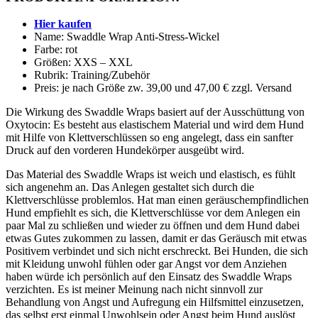
Hier kaufen
Name: Swaddle Wrap Anti-Stress-Wickel
Farbe: rot
Größen: XXS – XXL
Rubrik: Training/Zubehör
Preis: je nach Größe zw. 39,00 und 47,00 € zzgl. Versand
Die Wirkung des Swaddle Wraps basiert auf der Ausschüttung von
Oxytocin: Es besteht aus elastischem Material und wird dem Hund
mit Hilfe von Klettverschlüssen so eng angelegt, dass ein sanfter
Druck auf den vorderen Hundekörper ausgeübt wird.
Das Material des Swaddle Wraps ist weich und elastisch, es fühlt
sich angenehm an. Das Anlegen gestaltet sich durch die
Klettverschlüsse problemlos. Hat man einen geräuschempfindlichen
Hund empfiehlt es sich, die Klettverschlüsse vor dem Anlegen ein
paar Mal zu schließen und wieder zu öffnen und dem Hund dabei
etwas Gutes zukommen zu lassen, damit er das Geräusch mit etwas
Positivem verbindet und sich nicht erschreckt. Bei Hunden, die sich
mit Kleidung unwohl fühlen oder gar Angst vor dem Anziehen
haben würde ich persönlich auf den Einsatz des Swaddle Wraps
verzichten. Es ist meiner Meinung nach nicht sinnvoll zur
Behandlung von Angst und Aufregung ein Hilfsmittel einzusetzen,
das selbst erst einmal Unwohlsein oder Angst beim Hund auslöst