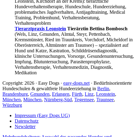
Leonstein, Kirchdorf an der Krems): tierärztliche
Hundeverhaltenstherapie, Hundeschule, Hundeerziehung,
problematisches Jagdverhalten, Antijagdtraining, Medical
Training, Problemhund, Verhaltensberatung,
Verhaltensproblem
Tierarztpraxis Leonstein
Tierärztin Bettina Bombosch
(Wels, Linz, Gmunden, Almtal, Steyr, Pettenbach,
Kremsmünster, Ried im Traunkreis, Vorchdorf, Micheldorf in
Oberösterreich, Altmünster am Traunsee) – spezialisiert auf
Hund und Katze, Kastration, Schilddrüsendiagnostik,
klinische Untersuchungen, Vorsorge, Gesundenuntersuchung,
Impfung, Blutuntersuchung, Parasitenprophylaxe,
Verhaltenstherapie, Verhaltensmedizin, Diagnostik,
Medikation
Copyright: 2026 · Easy Dogs ·
easy-dogs.net
· Bedürfnisorientierte
Hundeschulen & gewaltfreie Hundeerziehung in
Berlin
,
Brandenburg
,
Gmunden
,
Erlangen
,
Fürth
,
Linz
,
Leonstein
,
München
,
München
,
Nürnberg-Süd
,
Tegernsee
,
Traunsee
,
Würzburg
Impressum (Easy Dogs UG)
Datenschutz
Newsletter
Mehrhundehaltung: Auswahl des passendes Hundes und