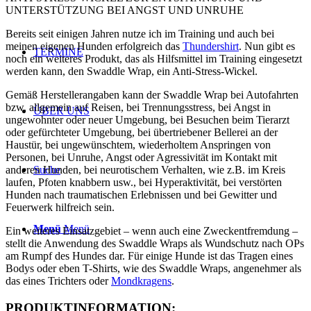
UNTERSTÜTZUNG BEI ANGST UND UNRUHE
Bereits seit einigen Jahren nutze ich im Training und auch bei
meinen eigenen Hunden erfolgreich das
Thundershirt
. Nun gibt es
TERMINE
noch ein weiteres Produkt, das als Hilfsmittel im Training eingesetzt
werden kann, den Swaddle Wrap, ein Anti-Stress-Wickel.
Gemäß Herstellerangaben kann der Swaddle Wrap bei Autofahrten
bzw. allgemein auf Reisen, bei Trennungsstress, bei Angst in
ÜBER UNS
ungewohnter oder neuer Umgebung, bei Besuchen beim Tierarzt
oder gefürchteter Umgebung, bei übertriebener Bellerei an der
Haustür, bei ungewünschtem, wiederholtem Anspringen von
Personen, bei Unruhe, Angst oder Agressivität im Kontakt mit
anderen Hunden, bei neurotischem Verhalten, wie z.B. im Kreis
Suche
laufen, Pfoten knabbern usw., bei Hyperaktivität, bei verstörten
Hunden nach traumatischen Erlebnissen und bei Gewitter und
Feuerwerk hilfreich sein.
Menü
Menü
Ein weiteres Einsatzgebiet – wenn auch eine Zweckentfremdung –
stellt die Anwendung des Swaddle Wraps als Wundschutz nach OPs
am Rumpf des Hundes dar. Für einige Hunde ist das Tragen eines
Bodys oder eben T-Shirts, wie des Swaddle Wraps, angenehmer als
das eines Trichters oder
Mondkragens
.
PRODUKTINFORMATION: