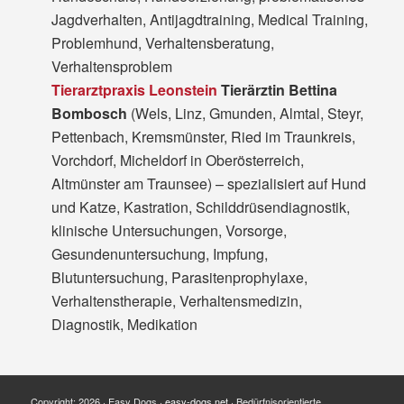
Jagdverhalten, Antijagdtraining, Medical Training,
Problemhund, Verhaltensberatung,
Verhaltensproblem
Tierarztpraxis Leonstein
Tierärztin Bettina
Bombosch
(Wels, Linz, Gmunden, Almtal, Steyr,
Pettenbach, Kremsmünster, Ried im Traunkreis,
Vorchdorf, Micheldorf in Oberösterreich,
Altmünster am Traunsee) – spezialisiert auf Hund
und Katze, Kastration, Schilddrüsendiagnostik,
klinische Untersuchungen, Vorsorge,
Gesundenuntersuchung, Impfung,
Blutuntersuchung, Parasitenprophylaxe,
Verhaltenstherapie, Verhaltensmedizin,
Diagnostik, Medikation
Copyright: 2026 · Easy Dogs ·
easy-dogs.net
· Bedürfnisorientierte