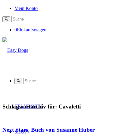
Mein Konto
0
Einkaufswagen
Schlagwortarchiv für:
Cavaletti
STANDORTE
Next Stars, Buch von Susanne Huber
SHOP