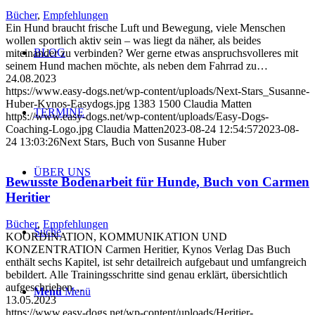
Bücher
,
Empfehlungen
Ein Hund braucht frische Luft und Bewegung, viele Menschen
wollen sportlich aktiv sein – was liegt da näher, als beides
BLOG
miteinander zu verbinden? Wer gerne etwas anspruchsvolleres mit
seinem Hund machen möchte, als neben dem Fahrrad zu…
24.08.2023
https://www.easy-dogs.net/wp-content/uploads/Next-Stars_Susanne-
Huber-Kynos-Easydogs.jpg
1383
1500
Claudia Matten
TERMINE
https://www.easy-dogs.net/wp-content/uploads/Easy-Dogs-
Coaching-Logo.jpg
Claudia Matten
2023-08-24 12:54:57
2023-08-
24 13:03:26
Next Stars, Buch von Susanne Huber
ÜBER UNS
Bewusste Bodenarbeit für Hunde, Buch von Carmen
Heritier
Bücher
,
Empfehlungen
Suche
KOORDINATION, KOMMUNIKATION UND
KONZENTRATION Carmen Heritier, Kynos Verlag Das Buch
enthält sechs Kapitel, ist sehr detailreich aufgebaut und umfangreich
bebildert. Alle Trainingsschritte sind genau erklärt, übersichtlich
aufgeschrieben…
Menü
Menü
13.05.2023
https://www.easy-dogs.net/wp-content/uploads/Heritier-