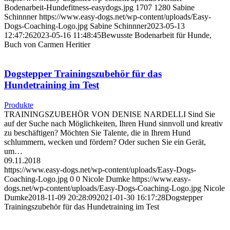
Bodenarbeit-Hundefitness-easydogs.jpg
1707
1280
Sabine
Schinnner
https://www.easy-dogs.net/wp-content/uploads/Easy-
Dogs-Coaching-Logo.jpg
Sabine Schinnner
2023-05-13
12:47:26
2023-05-16 11:48:45
Bewusste Bodenarbeit für Hunde,
Buch von Carmen Heritier
Dogstepper Trainingszubehör für das
Hundetraining im Test
Produkte
TRAININGSZUBEHÖR VON DENISE NARDELLI Sind Sie
auf der Suche nach Möglichkeiten, Ihren Hund sinnvoll und kreativ
zu beschäftigen? Möchten Sie Talente, die in Ihrem Hund
schlummern, wecken und fördern? Oder suchen Sie ein Gerät,
um…
09.11.2018
https://www.easy-dogs.net/wp-content/uploads/Easy-Dogs-
Coaching-Logo.jpg
0
0
Nicole Dumke
https://www.easy-
dogs.net/wp-content/uploads/Easy-Dogs-Coaching-Logo.jpg
Nicole
Dumke
2018-11-09 20:28:09
2021-01-30 16:17:28
Dogstepper
Trainingszubehör für das Hundetraining im Test