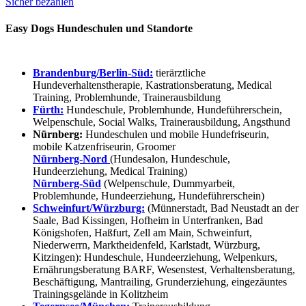
Sicher bezahlen
Easy Dogs Hundeschulen und Standorte
Brandenburg/Berlin-Süd:
tierärztliche
Hundeverhaltenstherapie, Kastrationsberatung, Medical
Training, Problemhunde, Trainerausbildung
Fürth:
Hundeschule, Problemhunde, Hundeführerschein,
Welpenschule, Social Walks, Trainerausbildung, Angsthund
Nürnberg:
Hundeschulen und mobile Hundefriseurin,
mobile Katzenfriseurin, Groomer
Nürnberg-Nord
(Hundesalon, Hundeschule,
Hundeerziehung, Medical Training)
Nürnberg-Süd
(Welpenschule, Dummyarbeit,
Problemhunde, Hundeerziehung, Hundeführerschein)
Schweinfurt/Würzburg:
(Münnerstadt, Bad Neustadt an der
Saale, Bad Kissingen, Hofheim in Unterfranken, Bad
Königshofen, Haßfurt, Zell am Main, Schweinfurt,
Niederwerrn, Marktheidenfeld, Karlstadt, Würzburg,
Kitzingen): Hundeschule, Hundeerziehung, Welpenkurs,
Ernährungsberatung BARF, Wesenstest, Verhaltensberatung,
Beschäftigung, Mantrailing, Grunderziehung, eingezäuntes
Trainingsgelände in Kolitzheim