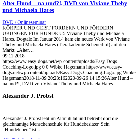
Alter Hund – na und?!, DVD von Viviane Theby
und Michaela Hares
DVD / Onlineseminar
KÖRPER UND GEIST FORDERN UND FÖRDERN
ÜBUNGEN FÜR HUNDE Ü5 Viviane Theby und Michaela
Hares, Dogtale Im Januar 2014 kam ein neues Werk von Viviane
Theby und Michaela Hares (Tierakademie Scheuerhof) auf den
Markt: „Alter…
09.11.2018
https://www.easy-dogs.net/wp-content/uploads/Easy-Dogs-
Coaching-Logo.jpg
0
0
Wibke Hagemann
https://www.easy-
dogs.net/wp-content/uploads/Easy-Dogs-Coaching-Logo.jpg
Wibke
Hagemann
2018-11-09 20:23:16
2020-09-26 14:15:26
Alter Hund –
na und?!, DVD von Viviane Theby und Michaela Hares
Alexander J. Probst
Alexander J. Probst lebt im Altmühltal und betreibt dort die
gleichnamige Menschenschule für Hundebesitzer. Sein
“Hundeleben” ist...