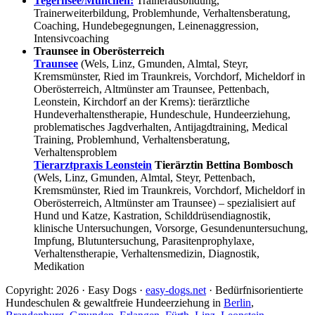
Tegernsee/München:
Trainerausbildung,
Trainerweiterbildung, Problemhunde, Verhaltensberatung,
Coaching, Hundebegegnungen, Leinenaggression,
Intensivcoaching
Traunsee in Oberösterreich
Traunsee
(Wels, Linz, Gmunden, Almtal, Steyr,
Kremsmünster, Ried im Traunkreis, Vorchdorf, Micheldorf in
Oberösterreich, Altmünster am Traunsee, Pettenbach,
Leonstein, Kirchdorf an der Krems): tierärztliche
Hundeverhaltenstherapie, Hundeschule, Hundeerziehung,
problematisches Jagdverhalten, Antijagdtraining, Medical
Training, Problemhund, Verhaltensberatung,
Verhaltensproblem
Tierarztpraxis Leonstein
Tierärztin Bettina Bombosch
(Wels, Linz, Gmunden, Almtal, Steyr, Pettenbach,
Kremsmünster, Ried im Traunkreis, Vorchdorf, Micheldorf in
Oberösterreich, Altmünster am Traunsee) – spezialisiert auf
Hund und Katze, Kastration, Schilddrüsendiagnostik,
klinische Untersuchungen, Vorsorge, Gesundenuntersuchung,
Impfung, Blutuntersuchung, Parasitenprophylaxe,
Verhaltenstherapie, Verhaltensmedizin, Diagnostik,
Medikation
Copyright: 2026 · Easy Dogs ·
easy-dogs.net
· Bedürfnisorientierte
Hundeschulen & gewaltfreie Hundeerziehung in
Berlin
,