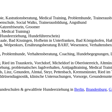
pie, Kastrationsberatung, Medical Training, Problemhunde, Trainerausb
nschule, Social Walks, Trainerausbildung, Angsthund
Katzenfriseurin, Groomer
 Medical Training)
Hundeerziehung, Hundeführerschein)
aale, Bad Kissingen, Hofheim in Unterfranken, Bad Königshofen, Haßf
g, Welpenkurs, Ernährungsberatung BARF, Wesenstest, Verhaltensbera
g, Problemhunde, Verhaltensberatung, Coaching, Hundebegegnungen, L
Ried im Traunkreis, Vorchdorf, Micheldorf in Oberösterreich, Altmüns
ehung, problematisches Jagdverhalten, Antijagdtraining, Medical Trai
s, Linz, Gmunden, Almtal, Steyr, Pettenbach, Kremsmünster, Ried im T
hilddrüsendiagnostik, klinische Untersuchungen, Vorsorge, Gesundenunt
 Hundeschulen & gewaltfreie Hundeerziehung in
Berlin
,
Brandenburg
,
G