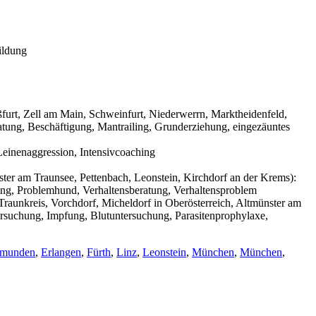
ildung
urt, Zell am Main, Schweinfurt, Niederwerrn, Marktheidenfeld,
tung, Beschäftigung, Mantrailing, Grunderziehung, eingezäuntes
einenaggression, Intensivcoaching
ter am Traunsee, Pettenbach, Leonstein, Kirchdorf an der Krems):
ning, Problemhund, Verhaltensberatung, Verhaltensproblem
raunkreis, Vorchdorf, Micheldorf in Oberösterreich, Altmünster am
ersuchung, Impfung, Blutuntersuchung, Parasitenprophylaxe,
munden
,
Erlangen
,
Fürth
,
Linz
,
Leonstein
,
München
,
München
,