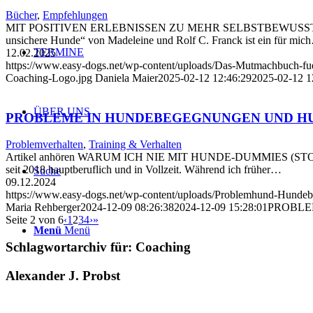
Bücher
,
Empfehlungen
MIT POSITIVEN ERLEBNISSEN ZU MEHR SELBSTBEWUSSTSEIN UND
unsichere Hunde“ von Madeleine und Rolf C. Franck ist ein für mic
TERMINE
12.02.2025
https://www.easy-dogs.net/wp-content/uploads/Das-Mutmachbuch-f
Coaching-Logo.jpg
Daniela Maier
2025-02-12 12:46:29
2025-02-12 1
ÜBER UNS
PROBLEME IN HUNDEBEGEGNUNGEN UND 
Problemverhalten
,
Training & Verhalten
Artikel anhören WARUM ICH NIE MIT HUNDE-DUMMIES (STOFFHUNDE
seit 2018 hauptberuflich und in Vollzeit. Während ich früher…
Suche
09.12.2024
https://www.easy-dogs.net/wp-content/uploads/Problemhund-Hundeb
Maria Rehberger
2024-12-09 08:26:38
2024-12-09 15:28:01
PROBLE
Seite 2 von 6
‹
1
2
3
4
›
»
Menü
Menü
Schlagwortarchiv für:
Coaching
Alexander J. Probst