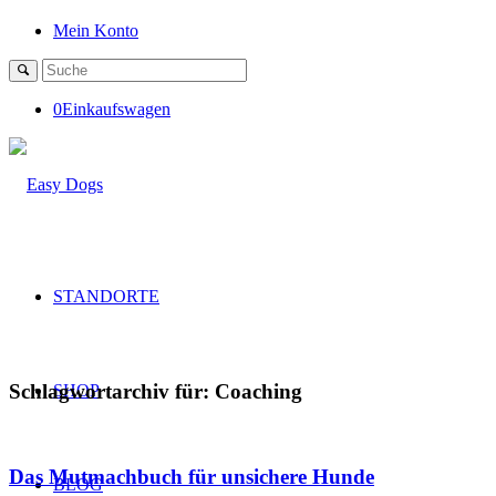
Mein Konto
0
Einkaufswagen
STANDORTE
Schlagwortarchiv für:
Coaching
SHOP
Das Mutmachbuch für unsichere Hunde
BLOG