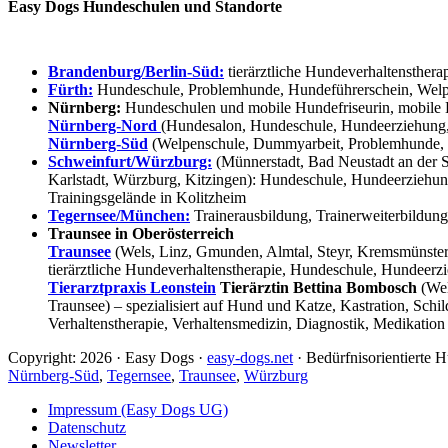
Easy Dogs Hundeschulen und Standorte
Brandenburg/Berlin-Süd:
tierärztliche Hundeverhaltensthera
Fürth:
Hundeschule, Problemhunde, Hundeführerschein, Welpe
Nürnberg:
Hundeschulen und mobile Hundefriseurin, mobile 
Nürnberg-Nord
(Hundesalon, Hundeschule, Hundeerziehung,
Nürnberg-Süd
(Welpenschule, Dummyarbeit, Problemhunde, 
Schweinfurt/Würzburg:
(Münnerstadt, Bad Neustadt an der S
Karlstadt, Würzburg, Kitzingen): Hundeschule, Hundeerziehun
Trainingsgelände in Kolitzheim
Tegernsee/München:
Trainerausbildung, Trainerweiterbildun
Traunsee in Oberösterreich
Traunsee
(Wels, Linz, Gmunden, Almtal, Steyr, Kremsmünster, 
tierärztliche Hundeverhaltenstherapie, Hundeschule, Hundeerzi
Tierarztpraxis Leonstein
Tierärztin Bettina Bombosch
(Wel
Traunsee) – spezialisiert auf Hund und Katze, Kastration, Sc
Verhaltenstherapie, Verhaltensmedizin, Diagnostik, Medikation
Copyright: 2026 · Easy Dogs ·
easy-dogs.net
· Bedürfnisorientierte
Nürnberg-Süd
,
Tegernsee
,
Traunsee
,
Würzburg
Impressum (Easy Dogs UG)
Datenschutz
Newsletter