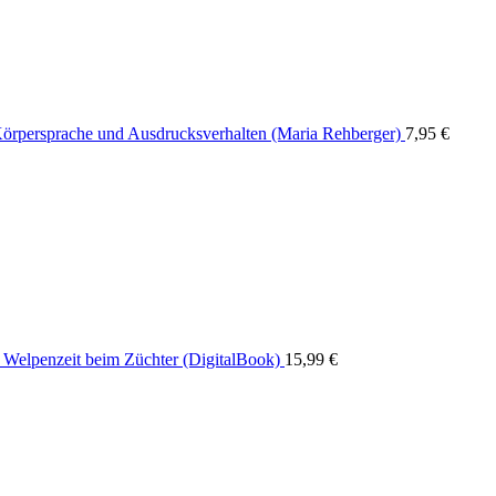
örpersprache und Ausdrucksverhalten (Maria Rehberger)
7,95
€
Welpenzeit beim Züchter (DigitalBook)
15,99
€