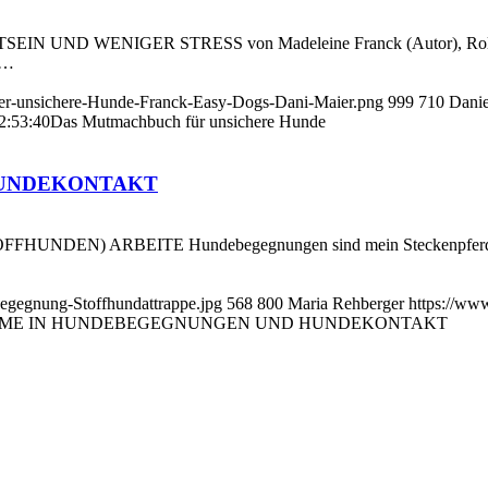
 WENIGER STRESS von Madeleine Franck (Autor), Rolf C. Fr
h…
uer-unsichere-Hunde-Franck-Easy-Dogs-Dani-Maier.png
999
710
Danie
2:53:40
Das Mutmachbuch für unsichere Hunde
HUNDEKONTAKT
N) ARBEITE Hundebegegnungen sind mein Steckenpferd. Ich arbe
egegnung-Stoffhundattrappe.jpg
568
800
Maria Rehberger
https://ww
ME IN HUNDEBEGEGNUNGEN UND HUNDEKONTAKT