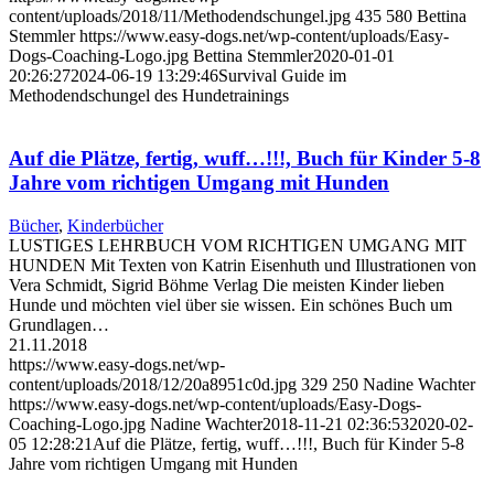
content/uploads/2018/11/Methodendschungel.jpg
435
580
Bettina
Stemmler
https://www.easy-dogs.net/wp-content/uploads/Easy-
Dogs-Coaching-Logo.jpg
Bettina Stemmler
2020-01-01
20:26:27
2024-06-19 13:29:46
Survival Guide im
Methodendschungel des Hundetrainings
Auf die Plätze, fertig, wuff…!!!, Buch für Kinder 5-8
Jahre vom richtigen Umgang mit Hunden
Bücher
,
Kinderbücher
LUSTIGES LEHRBUCH VOM RICHTIGEN UMGANG MIT
HUNDEN Mit Texten von Katrin Eisenhuth und Illustrationen von
Vera Schmidt, Sigrid Böhme Verlag Die meisten Kinder lieben
Hunde und möchten viel über sie wissen. Ein schönes Buch um
Grundlagen…
21.11.2018
https://www.easy-dogs.net/wp-
content/uploads/2018/12/20a8951c0d.jpg
329
250
Nadine Wachter
https://www.easy-dogs.net/wp-content/uploads/Easy-Dogs-
Coaching-Logo.jpg
Nadine Wachter
2018-11-21 02:36:53
2020-02-
05 12:28:21
Auf die Plätze, fertig, wuff…!!!, Buch für Kinder 5-8
Jahre vom richtigen Umgang mit Hunden