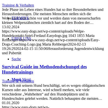
Training & Verhalten
Jede Phase im Leben eines Hundes hat so ihre Besonderheiten und
Herausforderungen. Die meisten Menschen stellen sich die
TERMINE
Welpenzeit total schön vor und werden dann von messerscharfen
kleinen Welpenzähnchen ziemlich hart auf den Boden der…
13.02.2024
https://www.easy-dogs.net/wp-content/uploads/Welpe-
Hundekontakt-Spiel-Freilauf-Easydogs.jpg
1043
1855
Maria
ÜBER UNS
Rehberger
https://www.easy-dogs.net/wp-content/uploads/Easy-
Dogs-Coaching-Logo.jpg
Maria Rehberger
2024-02-13
19:26:29
2024-02-15 11:50:06
Herausforderung Jugendentwicklung
und Pubertät
Suche
Survival Guide im Methodendschungel des
Hundetrainings
Menü
Menü
Training & Verhalten
Wer sich mit seinem Hund beschäftigt, sei es wegen obligatorischen
Kursen oder aus Interesse, wird schnell merken, wie viele
verschiedene „Wahrheiten“ auf den Hundeplätzen und in
Hundeschulen gelehrt werden. Natürlich behaupten die meisten…
01.01.2020
https://www.easy-dogs.net/wp-