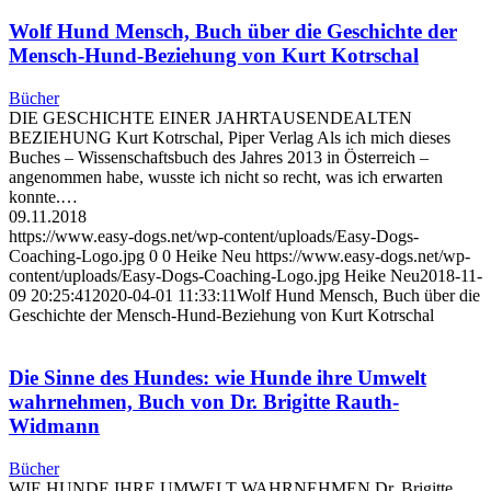
Wolf Hund Mensch, Buch über die Geschichte der
Mensch-Hund-Beziehung von Kurt Kotrschal
Bücher
DIE GESCHICHTE EINER JAHRTAUSENDEALTEN
BEZIEHUNG Kurt Kotrschal, Piper Verlag Als ich mich dieses
Buches – Wissenschaftsbuch des Jahres 2013 in Österreich –
angenommen habe, wusste ich nicht so recht, was ich erwarten
konnte.…
09.11.2018
https://www.easy-dogs.net/wp-content/uploads/Easy-Dogs-
Coaching-Logo.jpg
0
0
Heike Neu
https://www.easy-dogs.net/wp-
content/uploads/Easy-Dogs-Coaching-Logo.jpg
Heike Neu
2018-11-
09 20:25:41
2020-04-01 11:33:11
Wolf Hund Mensch, Buch über die
Geschichte der Mensch-Hund-Beziehung von Kurt Kotrschal
Die Sinne des Hundes: wie Hunde ihre Umwelt
wahrnehmen, Buch von Dr. Brigitte Rauth-
Widmann
Bücher
WIE HUNDE IHRE UMWELT WAHRNEHMEN Dr. Brigitte