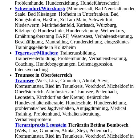
Problemhunde, Hundeerziehung, Hundeführerschein)
Schweinfurt/Würzburg:
(Münnerstadt, Bad Neustadt an der
Saale, Bad Kissingen, Hofheim in Unterfranken, Bad
Königshofen, Haßfurt, Zell am Main, Schweinfurt,
Niederwerrn, Marktheidenfeld, Karlstadt, Würzburg,
Kitzingen): Hundeschule, Hundeerziehung, Welpenkurs,
Ernährungsberatung BARF, Wesenstest, Verhaltensberatung,
Beschäftigung, Mantrailing, Grunderziehung, eingezäuntes
Trainingsgelände in Kolitzheim
Tegernsee/München:
Trainerausbildung,
Trainerweiterbildung, Problemhunde, Verhaltensberatung,
Coaching, Hundebegegnungen, Leinenaggression,
Intensivcoaching
Traunsee in Oberösterreich
Traunsee
(Wels, Linz, Gmunden, Almtal, Steyr,
Kremsmünster, Ried im Traunkreis, Vorchdorf, Micheldorf in
Oberösterreich, Altmünster am Traunsee, Pettenbach,
Leonstein, Kirchdorf an der Krems): tierärztliche
Hundeverhaltenstherapie, Hundeschule, Hundeerziehung,
problematisches Jagdverhalten, Antijagdtraining, Medical
Training, Problemhund, Verhaltensberatung,
Verhaltensproblem
Tierarztpraxis Leonstein
Tierärztin Bettina Bombosch
(Wels, Linz, Gmunden, Almtal, Steyr, Pettenbach,
Kremsmünster, Ried im Traunkreis, Vorchdorf, Micheldorf in