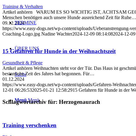
Training & Verhalten
Artikel anhören WARUM ES SO WICHTIG IST, ACHTSAM GEGE
Menschen benötigen auch unsere Hunde ausreichend Zeit für Ruhe
TERMINE
09.12.2024
https://www.easy-dogs.net/wp-content/uploads/Ueberanstrengung-v
Coaching-Logo.jpg
Nadine Wachter
2024-12-09 08:14:08
2024-12-09
ÜBER UNS
15 Gefahren für Hunde in der Weihnachtszeit
Gesundheit & Pflege
Artikel anhören Weihnachten steht vor der Tür. Das Haus ist geschmü
besinnliche Zeit des Jahres hat begonnen. Für…
Suche
01.12.2024
https://www.easy-dogs.net/wp-content/uploads/Gefahren-Weihnacht
12-01 06:26:53
2025-01-21 12:58:29
15 Gefahren für Hunde in der We
Menü
Menü
Schlagwortarchiv für:
Herzogenaurach
Training verschenken