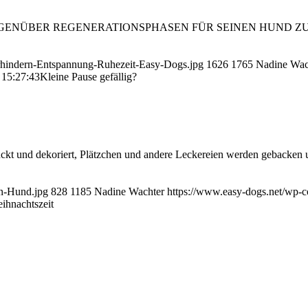
NÜBER REGENERATIONSPHASEN FÜR SEINEN HUND ZU SEIN. Paus
…
erhindern-Entspannung-Ruhezeit-Easy-Dogs.jpg
1626
1765
Nadine Wac
 15:27:43
Kleine Pause gefällig?
ckt und dekoriert, Plätzchen und andere Leckereien werden gebacken u
en-Hund.jpg
828
1185
Nadine Wachter
https://www.easy-dogs.net/wp-
ihnachtszeit