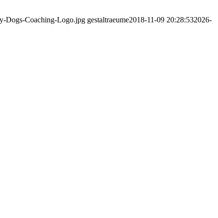
asy-Dogs-Coaching-Logo.jpg
gestaltraeume
2018-11-09 20:28:53
2026-