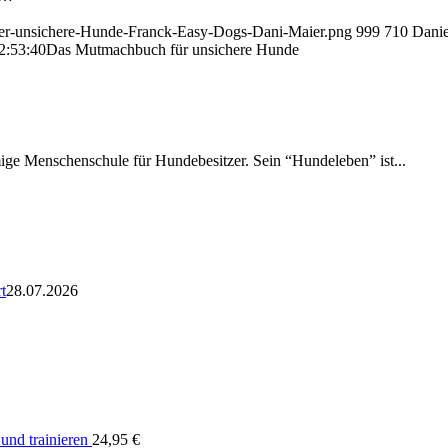
uer-unsichere-Hunde-Franck-Easy-Dogs-Dani-Maier.png
999
710
Danie
2:53:40
Das Mutmachbuch für unsichere Hunde
amige Menschenschule für Hundebesitzer. Sein “Hundeleben” ist...
t
28.07.2026
nd trainieren
24,95
€