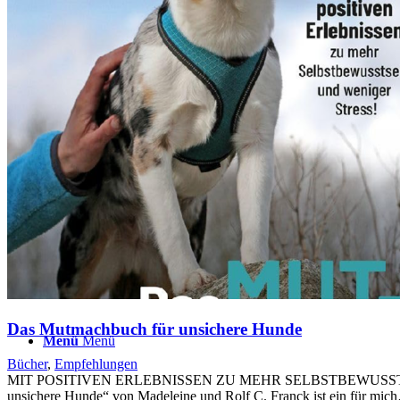
BLOG
TERMINE
ÜBER UNS
Suche
Das Mutmachbuch für unsichere Hunde
Menü
Menü
Bücher
,
Empfehlungen
MIT POSITIVEN ERLEBNISSEN ZU MEHR SELBSTBEWUSSTSEIN UND
unsichere Hunde“ von Madeleine und Rolf C. Franck ist ein für mic