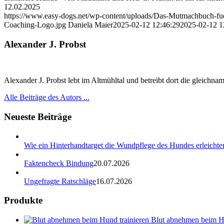
12.02.2025
https://www.easy-dogs.net/wp-content/uploads/Das-Mutmachbuch-f
Coaching-Logo.jpg
Daniela Maier
2025-02-12 12:46:29
2025-02-12 1
Alexander J. Probst
Alexander J. Probst lebt im Altmühltal und betreibt dort die gleichn
Alle Beiträge des Autors ...
Neueste Beiträge
Wie ein Hinterhandtarget die Wundpflege des Hundes erleichter
Faktencheck Bindung
20.07.2026
Ungefragte Ratschläge
16.07.2026
Produkte
Blut abnehmen beim Hu