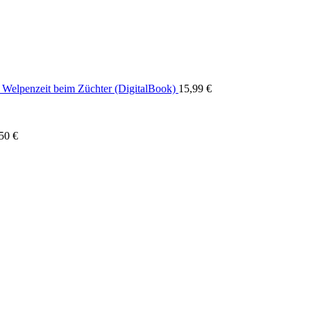
Welpenzeit beim Züchter (DigitalBook)
15,99
€
,50
€