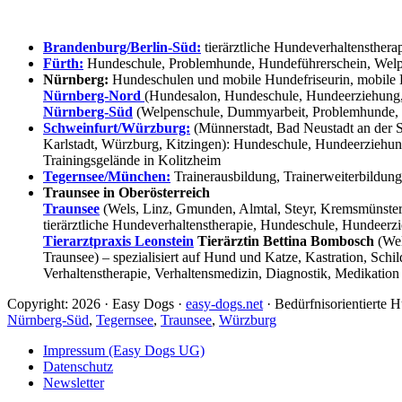
Brandenburg/Berlin-Süd:
tierärztliche Hundeverhaltensthera
Fürth:
Hundeschule, Problemhunde, Hundeführerschein, Welpe
Nürnberg:
Hundeschulen und mobile Hundefriseurin, mobile 
Nürnberg-Nord
(Hundesalon, Hundeschule, Hundeerziehung,
Nürnberg-Süd
(Welpenschule, Dummyarbeit, Problemhunde, 
Schweinfurt/Würzburg:
(Münnerstadt, Bad Neustadt an der S
Karlstadt, Würzburg, Kitzingen): Hundeschule, Hundeerziehun
Trainingsgelände in Kolitzheim
Tegernsee/München:
Trainerausbildung, Trainerweiterbildun
Traunsee in Oberösterreich
Traunsee
(Wels, Linz, Gmunden, Almtal, Steyr, Kremsmünster, 
tierärztliche Hundeverhaltenstherapie, Hundeschule, Hundeerzi
Tierarztpraxis Leonstein
Tierärztin Bettina Bombosch
(Wel
Traunsee) – spezialisiert auf Hund und Katze, Kastration, Sc
Verhaltenstherapie, Verhaltensmedizin, Diagnostik, Medikation
Copyright: 2026 · Easy Dogs ·
easy-dogs.net
· Bedürfnisorientierte
Nürnberg-Süd
,
Tegernsee
,
Traunsee
,
Würzburg
Impressum (Easy Dogs UG)
Datenschutz
Newsletter