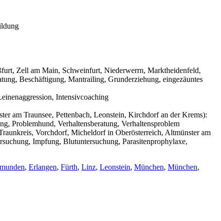
ildung
urt, Zell am Main, Schweinfurt, Niederwerrn, Marktheidenfeld,
tung, Beschäftigung, Mantrailing, Grunderziehung, eingezäuntes
einenaggression, Intensivcoaching
ter am Traunsee, Pettenbach, Leonstein, Kirchdorf an der Krems):
ning, Problemhund, Verhaltensberatung, Verhaltensproblem
raunkreis, Vorchdorf, Micheldorf in Oberösterreich, Altmünster am
ersuchung, Impfung, Blutuntersuchung, Parasitenprophylaxe,
munden
,
Erlangen
,
Fürth
,
Linz
,
Leonstein
,
München
,
München
,