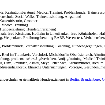
pie, Kastrationsberatung, Medical Training, Problemhunde, Trainerausb
nschule, Social Walks, Trainerausbildung, Angsthund
Katzenfriseurin, Groomer
 Medical Training)
Hundeerziehung, Hundeführerschein)
aale, Bad Kissingen, Hofheim in Unterfranken, Bad Königshofen, Haßf
g, Welpenkurs, Ernährungsberatung BARF, Wesenstest, Verhaltensbera
g, Problemhunde, Verhaltensberatung, Coaching, Hundebegegnungen, L
Ried im Traunkreis, Vorchdorf, Micheldorf in Oberösterreich, Altmüns
ehung, problematisches Jagdverhalten, Antijagdtraining, Medical Trai
s, Linz, Gmunden, Almtal, Steyr, Pettenbach, Kremsmünster, Ried im T
hilddrüsendiagnostik, klinische Untersuchungen, Vorsorge, Gesundenunt
 Hundeschulen & gewaltfreie Hundeerziehung in
Berlin
,
Brandenburg
,
G