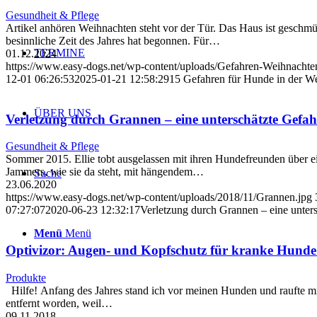
Gesundheit & Pflege
Artikel anhören Weihnachten steht vor der Tür. Das Haus ist geschmü
besinnliche Zeit des Jahres hat begonnen. Für…
TERMINE
01.12.2024
https://www.easy-dogs.net/wp-content/uploads/Gefahren-Weihnacht
12-01 06:26:53
2025-01-21 12:58:29
15 Gefahren für Hunde in der We
ÜBER UNS
Verletzung durch Grannen – eine unterschätzte Gefa
Gesundheit & Pflege
Sommer 2015. Ellie tobt ausgelassen mit ihren Hundefreunden über ei
Jammers, wie sie da steht, mit hängendem…
Suche
23.06.2020
https://www.easy-dogs.net/wp-content/uploads/2018/11/Grannen.jpg
07:27:07
2020-06-23 12:32:17
Verletzung durch Grannen – eine unter
Menü
Menü
Optivizor: Augen- und Kopfschutz für kranke Hunde
Produkte
Hilfe! Anfang des Jahres stand ich vor meinen Hunden und raufte m
entfernt worden, weil…
09.11.2018