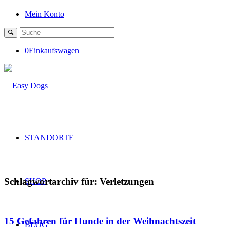
Mein Konto
0
Einkaufswagen
STANDORTE
Schlagwortarchiv für:
Verletzungen
SHOP
15 Gefahren für Hunde in der Weihnachtszeit
BLOG