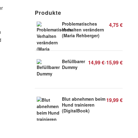
er
Produkte
Problematisches
4,75
€
Verhalten verändern
n
(Maria Rehberger)
d
Befüllbarer
14,99
€
15,99
€
–
Dummy
Blut abnehmen beim
19,99
€
Hund trainieren
(DigitalBook)