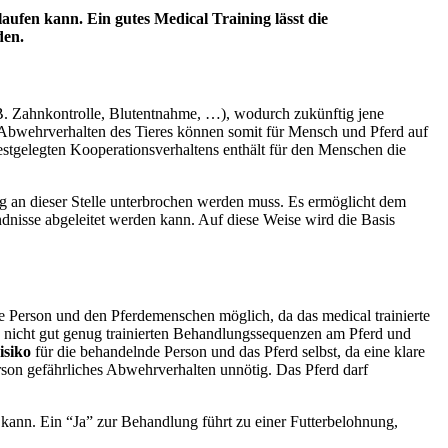
blaufen kann. Ein gutes Medical Training lässt die
den.
z.B. Zahnkontrolle, Blutentnahme, …), wodurch zukünftig jene
Abwehrverhalten des Tieres können somit für Mensch und Pferd auf
stgelegten Kooperationsverhaltens enthält für den Menschen die
g an dieser Stelle unterbrochen werden muss.
Es ermöglicht dem
dnisse abgeleitet werden kann. Auf diese Weise wird die Basis
de Person und den Pferdemenschen
möglich, da das medical trainierte
 nicht gut genug trainierten Behandlungssequenzen am Pferd und
risiko
für die behandelnde Person und das Pferd selbst, da eine klare
rson gefährliches Abwehrverhalten unnötig.
Das Pferd darf
kann. Ein “Ja” zur Behandlung führt zu einer Futterbelohnung,