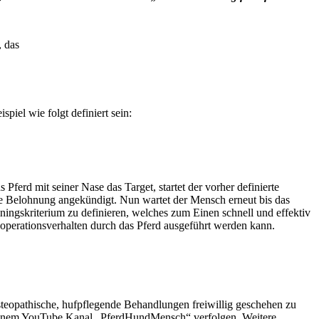
, das
piel wie folgt definiert sein:
Pferd mit seiner Nase das Target, startet der vorher definierte
ende Belohnung angekündigt. Nun wartet der Mensch erneut bis das
iningskriterium zu definieren, welches zum Einen schnell und effektiv
Kooperationsverhalten durch das Pferd ausgeführt werden kann.
 osteopathische, hufpflegende Behandlungen
freiwillig geschehen zu
f meinem YouTube Kanal „PferdHundMensch“ verfolgen. Weitere