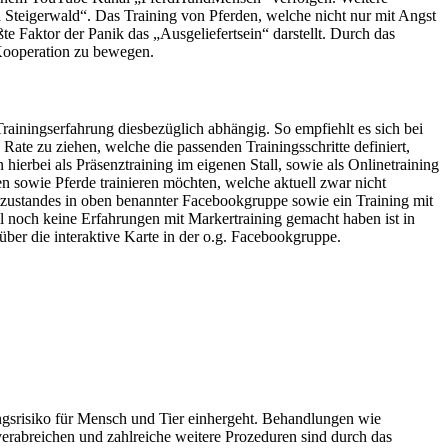
na Steigerwald“. Das Training von Pferden, welche nicht nur mit Angst
ßte Faktor der Panik das „Ausgeliefertsein“ darstellt. Durch das
r Kooperation zu bewegen.
ainingserfahrung diesbezüglich abhängig. So empfiehlt es sich bei
 Rate zu ziehen,
welche
die passenden Trainingsschritte definie
rt
,
hierbei als Präsenztraining im eigenen Stall,
sowie als Onlinetraining
n sowie Pferde trainieren möchten, welche aktuell zwar nicht
stzustandes in oben benannter Facebookgruppe sowie ein Training mit
ll noch keine Erfahrungen mit Markertraining gemacht haben ist in
 über die interaktive Karte in der o.g. Facebookgruppe.
ungsrisiko für Mensch und Tier einhergeht. Behandlungen wie
abreichen und zahlreiche weitere Prozeduren sind durch das