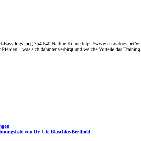
rd-Easydogs.jpeg
354
640
Nadine Keune
https://www.easy-dogs.net/w
 Pferden – was sich dahinter verbirgt und welche Vorteile das Training 
ungen
nungsliste von Dr. Ute Blaschke-Berthold