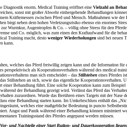
he
Diagnostik
enorm. Medical Training eröffnet eine
Vielzahl an Beha
breichen, sonst mit großer Abwehr einhergehende Behandlungen können
einem Kräftemessen zwischen Pferd und Mensch. Maßnahmen wie der Ein
en birgt neben dem hohen Verletzungsrisiko ebenso ein enormes Stress
„Ja“ zur Wurmkur, Augentropfen & Co. – völlig ohne Stress für den Pfer
emse und Co. möglich, was zum einen den Kraftaufwand für die beha
dical Training macht, desto
weniger Wiederholungen
sind bei neuen T
fen kann.
alten, welches das Pferd freiwillig zeigen kann und die Information fü
s perspektivisch als Kooperationsverhalten während des medical trainin
tionsverhaltens man sich entscheidet – das
Stillstehen
eines Pferdes is
s Stillstehen an sich, sowie das eigentliche Kooperationsverhalten. 
t einer Behandlung führt. Eine solche Kooperation kann zum Beispiel d
 während der Behandlung gezeigt wird. Verlässt das Pferd das Verhalte
rhalten zuzuordnen. Wurde das Berühren eines Targets mit der Nase des
dass eine Behandlung starten kann. Im Umkehrschluss enthält das „Nich
eingeräumt, welches eine maßgebliche Bedeutung in puncto Selbstbestim
iert. Angst und Panik während einer Behandlung können minimiert wer
 momentanen Trainingsstand des Pferdes angepasst werden müssen.
r- und Nachteile einer Start Button- und Dauerkooperation liegen, 