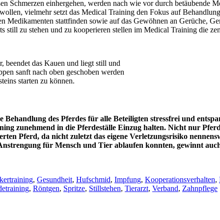
en Schmerzen einhergehen, werden nach wie vor durch betäubende Medi
wollen, vielmehr setzt das Medical Training den Fokus auf Behandlung
 Medikamenten stattfinden sowie auf das Gewöhnen an Gerüche, Ge
ets still zu stehen
und
zu kooperieren
stellen im Medical Training die zen
, beendet das Kauen und liegt still und
ippen sanft nach oben geschoben werden
eins starten zu können.
 Behandlung des Pferdes für alle Beteiligten stressfrei und entspa
ing zunehmend in die Pferdeställe Einzug halten. Nicht nur Pfe
ierten Pferd, da nicht zuletzt das eigene Verletzungsrisiko nenne
 Anstrengung für Mensch und Tier ablaufen konnten, gewinnt auch
kertraining
,
Gesundheit
,
Hufschmid
,
Impfung
,
Kooperationsverhalten
,
detraining
,
Röntgen
,
Spritze
,
Stillstehen
,
Tierarzt
,
Verband
,
Zahnpflege