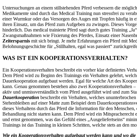
Untersuchungen an einem stillstehenden Pferd
verbessern
die möglic
Medikamente sind durch das Medical Training nun stressfrei zu vera
einer Wurmkur oder das Versorgen des Auges mit Tropfen häufig in 
ihren Einsatz, um das Pferd zum Aufgeben zu zwingen. Dieses Vorgeh
hinderlich. Das medical trainierte Pferd sagt durch gutes Training 
Zwangsmaßnahmen wie Fixierung des Pferdes, Einsatz einer Nasenbr
Zeitersparnis
mit sich bringt. Je mehr Erfahrungen ein Pferd mit Me
Belohnungsgeschichte für „Stillhalten, egal was passiert“ zurückgrei
WAS IST EIN KOOPERATIONSVERHALTEN?
Ein Kooperationsverhalten beschreibt ein vorher klar definiertes Verh
Dem Pferd wird zu Beginn des Trainings ein Verhalten gelehrt, welche
Dauerkooperation aufgebaut werden. Egal für welche Art des Koopera
kann. Genau genommen bestehen also zwei Kooperationsverhalten – da
aktiv und unmissverständlich vom Pferd ausgeführt wird und zum Star
Dauerkooperation
beschreibt ein Verhalten, welches ununterbrochen
Stehenbleiben
auf einer Matte zum Beispiel dem Dauerkooperationsve
dieses Verhaltens durch das Pferd die Information für den Menschen, 
Behandlung
nicht
starten kann. Dem Pferd wird ein Mitspracherecht 
und ernst genommen, was das Gefühl eines „Ausgeliefertseins“ minim
Trainings ist das Training in kleinen Schritten, welche stets an den
Wie ein Kooperationsverhalten aufgebaut werden kann und wo die Vo