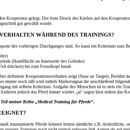
den Kooperator gelegt. Der feste Druck des Kiefers auf den Kooperator
gsschritt gut gewählt wurde.
SVERHALTEN WÄHREND DES TRAININGS?
squote des vorherigen Durchganges sind. So kann ein Kriterium zum Beis
lter)
gelenk (Handfläche an Innenseite des Gelenks)
 Fell drücken) bis zum Fesselkopf hinab
r definierte Kooperationsverhalten zeigt (Nase an Target). Berührt das 
ttes immer noch still wird mittels Markersignal die anschließend folg
chgang mit selbem Kriterium. Aufgabe des Menschen ist es stets ein Tra
zum Anderen jedoch das Pferd immer wieder „ja“ sagen lässt indem das 
4. Teil meiner Reihe „Medical Training für Pferde“.
GEEIGNET?
stark traumatisierte Pferde können lernen sämtliche z.B.
tierärztliche,
eginn unseres Trainings noch nicht einmal anfassen ließ, kannst du au