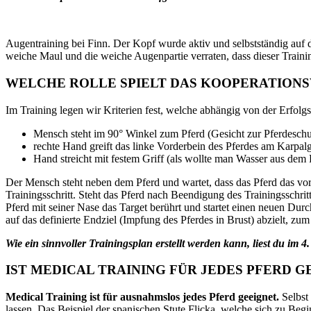
Augentraining bei Finn. Der Kopf wurde aktiv und selbstständig auf 
weiche Maul und die weiche Augenpartie verraten, dass dieser Trainin
WELCHE ROLLE SPIELT DAS KOOPERATION
Im Training legen wir Kriterien fest, welche abhängig von der Erfolg
Mensch steht im 90° Winkel zum Pferd (Gesicht zur Pferdeschu
rechte Hand greift das linke Vorderbein des Pferdes am Karpal
Hand streicht mit festem Griff (als wollte man Wasser aus dem
Der Mensch steht neben dem Pferd und wartet, dass das Pferd das vorhe
Trainingsschritt. Steht das Pferd nach Beendigung des Trainingsschri
Pferd mit seiner Nase das Target berührt und startet einen neuen Dur
auf das definierte Endziel (Impfung des Pferdes in Brust) abzielt, 
Wie ein sinnvoller Trainingsplan erstellt werden kann, liest du im 
IST MEDICAL TRAINING FÜR JEDES PFERD 
Medical Training ist für ausnahmslos jedes Pferd geeignet.
Selbst 
lassen. Das Beispiel der spanischen Stute Flicka, welche sich zu B