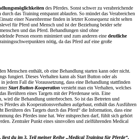
ndlungsmöglichkeiten
des Pferdes. Sonst schwer zu verabreichende
 durch das Training entspannt ablaufen.
So mündet das Verabreichen
satz einer Nasenbremse finden in letzter Konsequenz nicht selten
level für Pferd und Mensch und ist der Beziehung beider sehr
demenschen und das Pferd.
Behandlungen sind ohne
ndelnde Person enorm minimiert und zum anderen eine
deutliche
rainingsschwerpunkten nötig, da das Pferd auf eine große
r den Menschen enthält, ob eine Behandlung starten kann oder nicht.
gs fungiert. Dieses Verhalten kann als Start Button oder als
t in jedem Fall die Voraussetzung, dass eine Behandlung stattfinden
Unter
Start Button-Kooperation
versteht man ein Verhalten, welches
as Berühren eines Targets mit der Pferdenase sein. Eine
n, wird die Behandlung unterbrochen. So ist das Betreten und
 Pferdes als Kooperationsverhalten aufgebaut, enthält das Ausführen
t Berühren des Targets durch das Pferd“ die Information, dass eine
mung des Pferdes inne hat. Wer mitsprechen darf, fühlt sich gehört
den. Zentraler Punkt eines sinnvollen und zielführenden Medical
liest du im 3. Teil meiner Reihe „Medical Training für Pferde“.