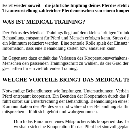
Es ist wieder soweit – die jährliche Impfung deines Pferdes steht
Traumvorstellung zahlreicher Pferdemenschen von einem kooper
WAS IST MEDICAL TRAINING?
Der Fokus des Medical Trainings liegt auf dem kleinschrittigen Trai
Behandlung entspannt für Pferd
und Mensch
erfolgen kann. Stress 
ein Minimum reduziert werden. Eine zentrale Rolle spielt der Einsat
Information, dass eine Behandlung starten bzw andauern kann.
Im Gegensatz dazu enthält das Verlassen des Kooperationsverhaltens
Menschen den passenden Trainingsschritt zu wählen, da der Grad der 
geschaffen für ein zielführendes Training.
WELCHE VORTEILE BRINGT DAS MEDICAL T
Notwendige Behandlungen wie Impfungen, Untersuchungen, Verbänd
Pferd entspannt kooperiert.
Ein Beenden der Kooperation durch das P
führt sofort zur Unterbrechung der Behandlung.
Behandlungen eines m
Kommunikation des Pferdes vor und während der Behandlung stattfind
mitsprechen
– fühlt sich gehört und wahrgenommen.
Durch das Einräumen eines Mitspracherechts kooperiert das Ti
weshalb sich eine Kooperation für das Pferd bei sinnvoll geplan