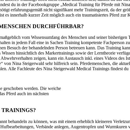
n findest du in der Facebookgruppe „Medical Training für Pferde mit Ni
nötigt erfahrungsgemäß nicht signifikant mehr Trainingszeit, da der grö
ist es innerhalb kurzer Zeit möglich auch ein traumatisiertes Pferd zu
DEMENSCHEN DURCHFÜHRBAR?
d maßgeblich vom Wissensumfang des Menschen und seiner bisherigen Tr
alten in jedem Fall eine in Sachen Training kompetente Fachperson zu
chen Besuch der behandelnden Person betreuen kann. Das Training kann 
Wissen hinsichtlich des Markertrainings sowie der Lerntheorie verfüge
s Abwehrverhalten zeigen, kann ein Austausch inkl. eines Videos des I
“ von Nina Steigerwald sehr hilfreich sein. Pferdemenschen, die aktue
len. Alle
Fachleute des Nina Steigerwald Medical Trainings
findest du
hne geschoben werden. Die weiche
das Pferd auch im nächsten
 TRAININGS?
tspannt behandeln zu können, was mit einem erheblich kleineren Verletz
 Hufbearbeitungen, Verbände anlegen, Augentropfen und Wurmkuren ver