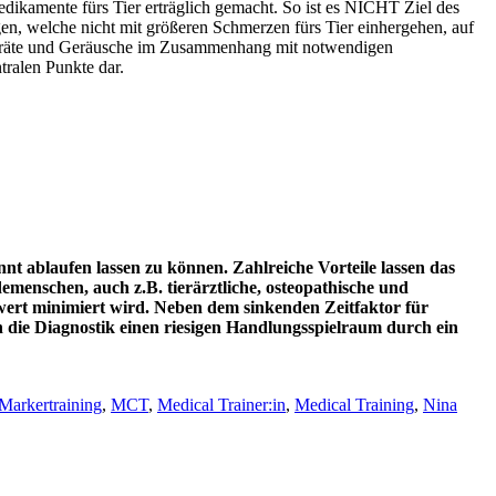
kamente fürs Tier erträglich gemacht. So ist es NICHT Ziel des
en, welche nicht mit größeren Schmerzen fürs Tier einhergehen, auf
räte und Geräusche im Zusammenhang mit notwendigen
tralen Punkte dar.
nnt ablaufen lassen zu können. Zahlreiche Vorteile lassen das
rdemenschen, auch
z.B. tierärztliche, osteopathische und
nswert minimiert wird. Neben dem sinkenden Zeitfaktor für
 die Diagnostik einen riesigen Handlungsspielraum durch ein
Markertraining
,
MCT
,
Medical Trainer:in
,
Medical Training
,
Nina