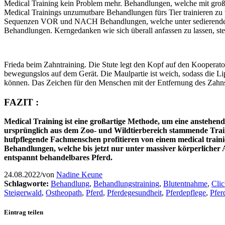
Medical Training kein Problem mehr. Behandlungen, welche mit groß
Medical Trainings unzumutbare Behandlungen fürs Tier trainieren zu 
Sequenzen VOR und NACH Behandlungen, welche unter sedierenden
Behandlungen. Kerngedanken wie
sich überall anfassen zu lassen
,
st
Frieda beim Zahntraining. Die Stute legt den Kopf auf den Kooperator
bewegungslos auf dem Gerät. Die Maulpartie ist weich, sodass die L
können. Das Zeichen für den Menschen mit der Entfernung des Zahnst
FAZIT :
Medical Training ist eine großartige Methode, um eine anstehende
ursprünglich aus dem Zoo- und Wildtierbereich stammende Train
hufpflegende Fachmenschen
profitieren von einem medical train
Behandlungen, welche bis jetzt nur unter massiver körperlicher
entspannt behandelbares Pferd.
24.08.2022
/
von
Nadine Keune
Schlagworte:
Behandlung
,
Behandlungstraining
,
Blutentnahme
,
Clic
Steigerwald
,
Ostheopath
,
Pferd
,
Pferdegesundheit
,
Pferdepflege
,
Pfer
Eintrag teilen