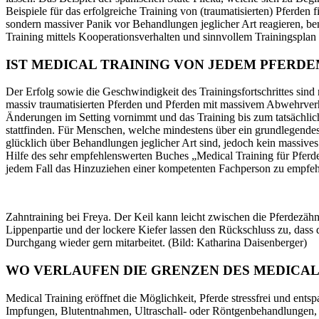
Beispiele für das erfolgreiche Training von (traumatisierten) Pferde
sondern massiver Panik
vor Behandlungen jeglicher Art
reagieren, be
Training mittels Kooperationsverhalten und sinnvollem Trainingsplan 
IST MEDICAL TRAINING VON JEDEM PFER
Der Erfolg sowie die Geschwindigkeit des Trainingsfortschrittes sin
massiv traumatisierten Pferden und Pferden mit massivem Abwehrverh
Änderungen im Setting
vornimmt
und das Training bis zum tatsächli
stattfinden. Für Menschen, welche mindestens über ein grundlegendes 
glücklich über
Behandlungen jeglicher Art
sind, jedoch kein massive
Hilfe des sehr empfehlenswerten Buches „Medical Training für Pferde
jedem Fall das Hinzuziehen einer kompetenten
Fachperson
zu empfeh
Zahntraining bei Freya. Der Keil kann leicht zwischen die Pferdezä
Lippenpartie und der lockere Kiefer lassen den Rückschluss zu, dass 
Durchgang wieder gern mitarbeitet. (Bild: Katharina Daisenberger)
WO VERLAUFEN DIE GRENZEN DES MEDICAL
Medical Training eröffnet die Möglichkeit, Pferde stressfrei und en
Impfungen, Blutentnahmen, Ultraschall- oder Röntgenbehandlungen,