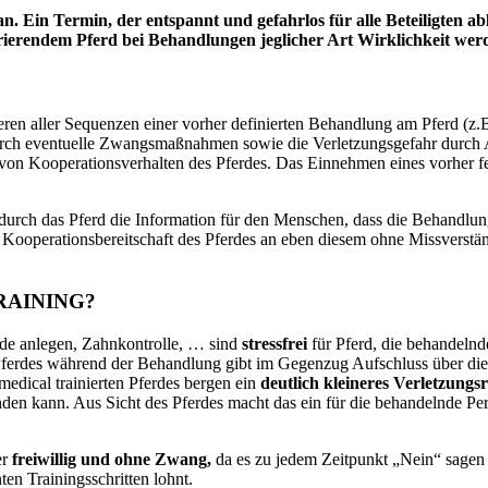
 an. Ein Termin, der entspannt und gefahrlos für alle Beteiligten a
ierendem Pferd bei Behandlungen jeglicher Art Wirklichkeit wer
nieren aller Sequenzen einer vorher definierten Behandlung am Pferd (
durch eventuelle Zwangsmaßnahmen sowie die Verletzungsgefahr durch 
z von Kooperationsverhalten
des Pferdes
.
Das Einnehmen eines vorher fe
 durch das Pferd die Information für den Menschen, dass die Behandlun
Kooperationsbereitschaft des Pferdes an eben diesem ohne Missverstän
RAINING?
e anlegen, Zahnkontrolle, … sind
stressfrei
für Pferd,
die behandeln
ferdes während der Behandlung gibt im Gegenzug Aufschluss über die
edical trainierten Pferdes bergen ein
deutlich
kleineres Verletzungs
en kann. Aus Sicht des Pferdes macht das ein für die behandelnde Pe
er
freiwillig und ohne Zwang,
da es zu jedem Zeitpunkt „Nein“ sagen 
ten Trainingsschritten lohnt.