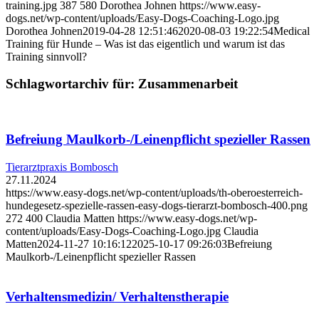
training.jpg
387
580
Dorothea Johnen
https://www.easy-
dogs.net/wp-content/uploads/Easy-Dogs-Coaching-Logo.jpg
Dorothea Johnen
2019-04-28 12:51:46
2020-08-03 19:22:54
Medical
Training für Hunde – Was ist das eigentlich und warum ist das
Training sinnvoll?
Schlagwortarchiv für:
Zusammenarbeit
Befreiung Maulkorb-/Leinenpflicht spezieller Rassen
Tierarztpraxis Bombosch
27.11.2024
https://www.easy-dogs.net/wp-content/uploads/th-oberoesterreich-
hundegesetz-spezielle-rassen-easy-dogs-tierarzt-bombosch-400.png
272
400
Claudia Matten
https://www.easy-dogs.net/wp-
content/uploads/Easy-Dogs-Coaching-Logo.jpg
Claudia
Matten
2024-11-27 10:16:12
2025-10-17 09:26:03
Befreiung
Maulkorb-/Leinenpflicht spezieller Rassen
Verhaltensmedizin/ Verhaltenstherapie