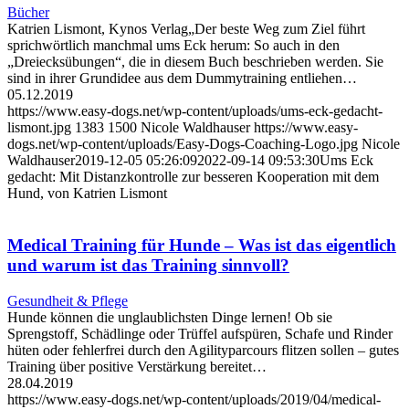
Bücher
Katrien Lismont, Kynos Verlag„Der beste Weg zum Ziel führt
sprichwörtlich manchmal ums Eck herum: So auch in den
„Dreiecksübungen“, die in diesem Buch beschrieben werden. Sie
sind in ihrer Grundidee aus dem Dummytraining entliehen…
05.12.2019
https://www.easy-dogs.net/wp-content/uploads/ums-eck-gedacht-
lismont.jpg
1383
1500
Nicole Waldhauser
https://www.easy-
dogs.net/wp-content/uploads/Easy-Dogs-Coaching-Logo.jpg
Nicole
Waldhauser
2019-12-05 05:26:09
2022-09-14 09:53:30
Ums Eck
gedacht: Mit Distanzkontrolle zur besseren Kooperation mit dem
Hund, von Katrien Lismont
Medical Training für Hunde – Was ist das eigentlich
und warum ist das Training sinnvoll?
Gesundheit & Pflege
Hunde können die unglaublichsten Dinge lernen! Ob sie
Sprengstoff, Schädlinge oder Trüffel aufspüren, Schafe und Rinder
hüten oder fehlerfrei durch den Agilityparcours flitzen sollen – gutes
Training über positive Verstärkung bereitet…
28.04.2019
https://www.easy-dogs.net/wp-content/uploads/2019/04/medical-