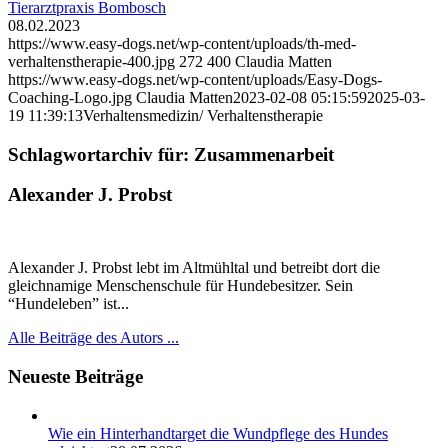
Tierarztpraxis Bombosch
08.02.2023
https://www.easy-dogs.net/wp-content/uploads/th-med-
verhaltenstherapie-400.jpg
272
400
Claudia Matten
https://www.easy-dogs.net/wp-content/uploads/Easy-Dogs-
Coaching-Logo.jpg
Claudia Matten
2023-02-08 05:15:59
2025-03-
19 11:39:13
Verhaltensmedizin/ Verhaltenstherapie
Schlagwortarchiv für:
Zusammenarbeit
Alexander J. Probst
Alexander J. Probst lebt im Altmühltal und betreibt dort die
gleichnamige Menschenschule für Hundebesitzer. Sein
“Hundeleben” ist...
Alle Beiträge des Autors ...
Neueste Beiträge
Wie ein Hinterhandtarget die Wundpflege des Hundes