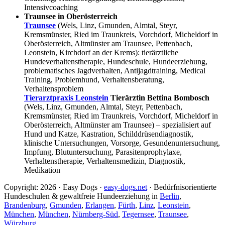
Intensivcoaching
Traunsee in Oberösterreich
Traunsee
(Wels, Linz, Gmunden, Almtal, Steyr,
Kremsmünster, Ried im Traunkreis, Vorchdorf, Micheldorf in
Oberösterreich, Altmünster am Traunsee, Pettenbach,
Leonstein, Kirchdorf an der Krems): tierärztliche
Hundeverhaltenstherapie, Hundeschule, Hundeerziehung,
problematisches Jagdverhalten, Antijagdtraining, Medical
Training, Problemhund, Verhaltensberatung,
Verhaltensproblem
Tierarztpraxis Leonstein
Tierärztin Bettina Bombosch
(Wels, Linz, Gmunden, Almtal, Steyr, Pettenbach,
Kremsmünster, Ried im Traunkreis, Vorchdorf, Micheldorf in
Oberösterreich, Altmünster am Traunsee) – spezialisiert auf
Hund und Katze, Kastration, Schilddrüsendiagnostik,
klinische Untersuchungen, Vorsorge, Gesundenuntersuchung,
Impfung, Blutuntersuchung, Parasitenprophylaxe,
Verhaltenstherapie, Verhaltensmedizin, Diagnostik,
Medikation
Copyright: 2026 · Easy Dogs ·
easy-dogs.net
· Bedürfnisorientierte
Hundeschulen & gewaltfreie Hundeerziehung in
Berlin
,
Brandenburg
,
Gmunden
,
Erlangen
,
Fürth
,
Linz
,
Leonstein
,
München
,
München
,
Nürnberg-Süd
,
Tegernsee
,
Traunsee
,
Würzburg