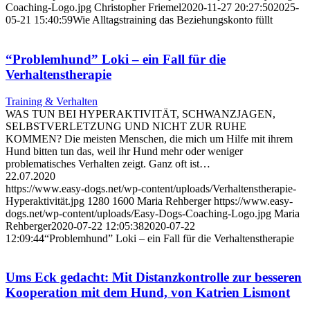
Coaching-Logo.jpg
Christopher Friemel
2020-11-27 20:27:50
2025-
05-21 15:40:59
Wie Alltagstraining das Beziehungskonto füllt
“Problemhund” Loki – ein Fall für die
Verhaltenstherapie
Training & Verhalten
WAS TUN BEI HYPERAKTIVITÄT, SCHWANZJAGEN,
SELBSTVERLETZUNG UND NICHT ZUR RUHE
KOMMEN? Die meisten Menschen, die mich um Hilfe mit ihrem
Hund bitten tun das, weil ihr Hund mehr oder weniger
problematisches Verhalten zeigt. Ganz oft ist…
22.07.2020
https://www.easy-dogs.net/wp-content/uploads/Verhaltenstherapie-
Hyperaktivität.jpg
1280
1600
Maria Rehberger
https://www.easy-
dogs.net/wp-content/uploads/Easy-Dogs-Coaching-Logo.jpg
Maria
Rehberger
2020-07-22 12:05:38
2020-07-22
12:09:44
“Problemhund” Loki – ein Fall für die Verhaltenstherapie
Ums Eck gedacht: Mit Distanzkontrolle zur besseren
Kooperation mit dem Hund, von Katrien Lismont