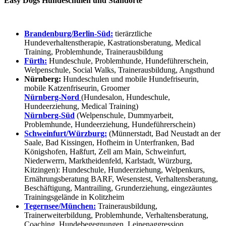
Easy Dogs Hundeschulen und Standorte
Brandenburg/Berlin-Süd:
tierärztliche
Hundeverhaltenstherapie, Kastrationsberatung, Medical
Training, Problemhunde, Trainerausbildung
Fürth:
Hundeschule, Problemhunde, Hundeführerschein,
Welpenschule, Social Walks, Trainerausbildung, Angsthund
Nürnberg:
Hundeschulen und mobile Hundefriseurin,
mobile Katzenfriseurin, Groomer
Nürnberg-Nord
(Hundesalon, Hundeschule,
Hundeerziehung, Medical Training)
Nürnberg-Süd
(Welpenschule, Dummyarbeit,
Problemhunde, Hundeerziehung, Hundeführerschein)
Schweinfurt/Würzburg:
(Münnerstadt, Bad Neustadt an der
Saale, Bad Kissingen, Hofheim in Unterfranken, Bad
Königshofen, Haßfurt, Zell am Main, Schweinfurt,
Niederwerrn, Marktheidenfeld, Karlstadt, Würzburg,
Kitzingen): Hundeschule, Hundeerziehung, Welpenkurs,
Ernährungsberatung BARF, Wesenstest, Verhaltensberatung,
Beschäftigung, Mantrailing, Grunderziehung, eingezäuntes
Trainingsgelände in Kolitzheim
Tegernsee/München:
Trainerausbildung,
Trainerweiterbildung, Problemhunde, Verhaltensberatung,
Coaching, Hundebegegnungen, Leinenaggression,