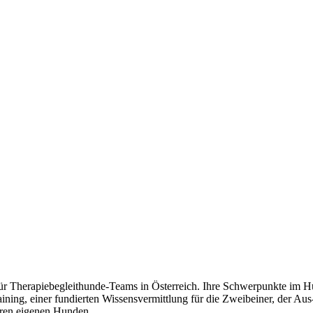
in für Therapiebegleithunde-Teams in Österreich. Ihre Schwerpunkte i
ining, einer fundierten Wissensvermittlung für die Zweibeiner, der A
ihren eigenen Hunden.