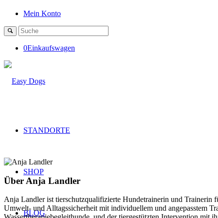
Mein Konto
0
Einkaufswagen
STANDORTE
SHOP
Über
Anja Landler
Anja Landler ist tierschutzqualifizierte Hundetrainerin und Trainer
Umwelt- und Alltagssicherheit mit individuellem und angepasstem Tra
BLOG
Wassertherapiebegleithunde, und der tiergestützten Intervention mit 