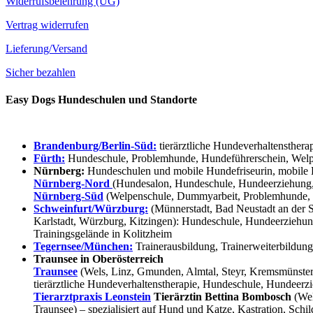
Widerrufsbelehrung (UG)
Vertrag widerrufen
Lieferung/Versand
Sicher bezahlen
Easy Dogs Hundeschulen und Standorte
Brandenburg/Berlin-Süd:
tierärztliche Hundeverhaltensthera
Fürth:
Hundeschule, Problemhunde, Hundeführerschein, Welpe
Nürnberg:
Hundeschulen und mobile Hundefriseurin, mobile 
Nürnberg-Nord
(Hundesalon, Hundeschule, Hundeerziehung,
Nürnberg-Süd
(Welpenschule, Dummyarbeit, Problemhunde, 
Schweinfurt/Würzburg:
(Münnerstadt, Bad Neustadt an der S
Karlstadt, Würzburg, Kitzingen): Hundeschule, Hundeerziehun
Trainingsgelände in Kolitzheim
Tegernsee/München:
Trainerausbildung, Trainerweiterbildun
Traunsee in Oberösterreich
Traunsee
(Wels, Linz, Gmunden, Almtal, Steyr, Kremsmünster, 
tierärztliche Hundeverhaltenstherapie, Hundeschule, Hundeerzi
Tierarztpraxis Leonstein
Tierärztin Bettina Bombosch
(Wel
Traunsee) – spezialisiert auf Hund und Katze, Kastration, Sc