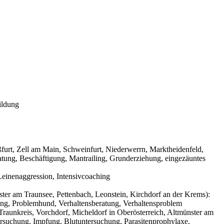
ildung
urt, Zell am Main, Schweinfurt, Niederwerrn, Marktheidenfeld,
tung, Beschäftigung, Mantrailing, Grunderziehung, eingezäuntes
einenaggression, Intensivcoaching
ter am Traunsee, Pettenbach, Leonstein, Kirchdorf an der Krems):
ning, Problemhund, Verhaltensberatung, Verhaltensproblem
raunkreis, Vorchdorf, Micheldorf in Oberösterreich, Altmünster am
ersuchung, Impfung, Blutuntersuchung, Parasitenprophylaxe,