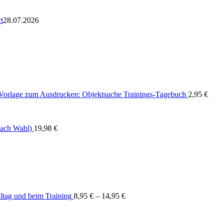
t
28.07.2026
Vorlage zum Ausdrucken: Objektsuche Trainings-Tagebuch
2,95
€
nach Wahl)
19,98
€
ltag und beim Training
8,95
€
–
14,95
€