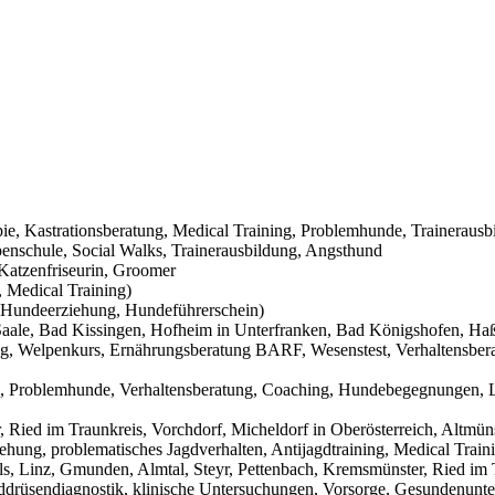
pie, Kastrationsberatung, Medical Training, Problemhunde, Trainerausb
nschule, Social Walks, Trainerausbildung, Angsthund
Katzenfriseurin, Groomer
 Medical Training)
Hundeerziehung, Hundeführerschein)
aale, Bad Kissingen, Hofheim in Unterfranken, Bad Königshofen, Haßf
g, Welpenkurs, Ernährungsberatung BARF, Wesenstest, Verhaltensbera
g, Problemhunde, Verhaltensberatung, Coaching, Hundebegegnungen, L
Ried im Traunkreis, Vorchdorf, Micheldorf in Oberösterreich, Altmüns
ehung, problematisches Jagdverhalten, Antijagdtraining, Medical Trai
s, Linz, Gmunden, Almtal, Steyr, Pettenbach, Kremsmünster, Ried im T
hilddrüsendiagnostik, klinische Untersuchungen, Vorsorge, Gesundenunt