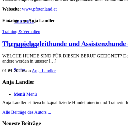
Webseite:
www.pfotenland.at
Einträge von Anja Landler
TERMINE
Training & Verhalten
Therapiebegleithunde und Assistenzhunde 
ÜBER UNS
WELCHE HUNDE SIND FÜR DIESEN BERUF GEEIGNET? Das Feld der Hu
andere werden in unserer […]
Suche
01.01.2020
/
von
Anja Landler
Anja Landler
Menü
Menü
Anja Landler ist tierschutzqualifizierte Hundetrainerin und Trainerin
Alle Beiträge des Autors ...
Neueste Beiträge