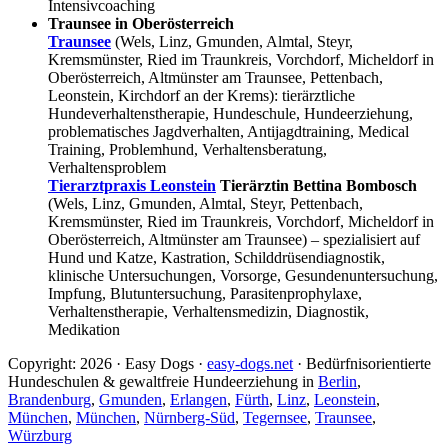
Intensivcoaching
Traunsee in Oberösterreich
Traunsee
(Wels, Linz, Gmunden, Almtal, Steyr,
Kremsmünster, Ried im Traunkreis, Vorchdorf, Micheldorf in
Oberösterreich, Altmünster am Traunsee, Pettenbach,
Leonstein, Kirchdorf an der Krems): tierärztliche
Hundeverhaltenstherapie, Hundeschule, Hundeerziehung,
problematisches Jagdverhalten, Antijagdtraining, Medical
Training, Problemhund, Verhaltensberatung,
Verhaltensproblem
Tierarztpraxis Leonstein
Tierärztin Bettina Bombosch
(Wels, Linz, Gmunden, Almtal, Steyr, Pettenbach,
Kremsmünster, Ried im Traunkreis, Vorchdorf, Micheldorf in
Oberösterreich, Altmünster am Traunsee) – spezialisiert auf
Hund und Katze, Kastration, Schilddrüsendiagnostik,
klinische Untersuchungen, Vorsorge, Gesundenuntersuchung,
Impfung, Blutuntersuchung, Parasitenprophylaxe,
Verhaltenstherapie, Verhaltensmedizin, Diagnostik,
Medikation
Copyright: 2026 · Easy Dogs ·
easy-dogs.net
· Bedürfnisorientierte
Hundeschulen & gewaltfreie Hundeerziehung in
Berlin
,
Brandenburg
,
Gmunden
,
Erlangen
,
Fürth
,
Linz
,
Leonstein
,
München
,
München
,
Nürnberg-Süd
,
Tegernsee
,
Traunsee
,
Würzburg