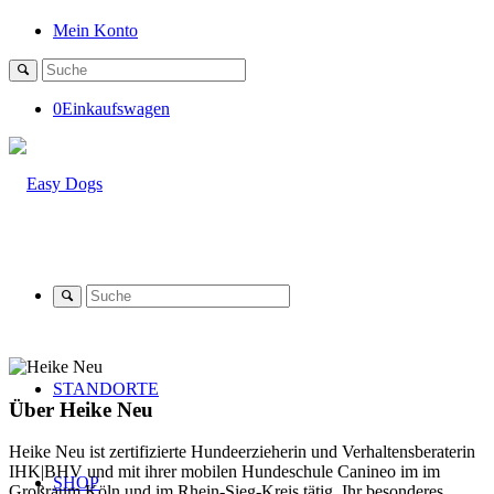
Mein Konto
0
Einkaufswagen
STANDORTE
Über
Heike Neu
Heike Neu ist zertifizierte Hundeerzieherin und Verhaltensberaterin
IHK|BHV und mit ihrer mobilen Hundeschule Canineo im im
SHOP
Großraum Köln und im Rhein-Sieg-Kreis tätig. Ihr besonderes