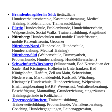
Brandenburg/Berlin-Süd:
tierärztliche
Hundeverhaltenstherapie, Kastrationsberatung, Medical
Training, Problemhunde, Trainerausbildung
Fürth:
Hundeschule, Problemhunde, Hundeführerschein,
Welpenschule, Social Walks, Trainerausbildung, Angsthund
Nürnberg:
Hundeschulen und mobile Hundefriseurin,
mobile Katzenfriseurin, Groomer
Nürnberg-Nord
(Hundesalon, Hundeschule,
Hundeerziehung, Medical Training)
Nürnberg-Süd
(Welpenschule, Dummyarbeit,
Problemhunde, Hundeerziehung, Hundeführerschein)
Schweinfurt/Würzburg:
(Münnerstadt, Bad Neustadt an der
Saale, Bad Kissingen, Hofheim in Unterfranken, Bad
Königshofen, Haßfurt, Zell am Main, Schweinfurt,
Niederwerrn, Marktheidenfeld, Karlstadt, Würzburg,
Kitzingen): Hundeschule, Hundeerziehung, Welpenkurs,
Ernährungsberatung BARF, Wesenstest, Verhaltensberatung,
Beschäftigung, Mantrailing, Grunderziehung, eingezäuntes
Trainingsgelände in Kolitzheim
Tegernsee/München:
Trainerausbildung,
Trainerweiterbildung, Problemhunde, Verhaltensberatung,
Coaching, Hundebegegnungen, Leinenaggression,