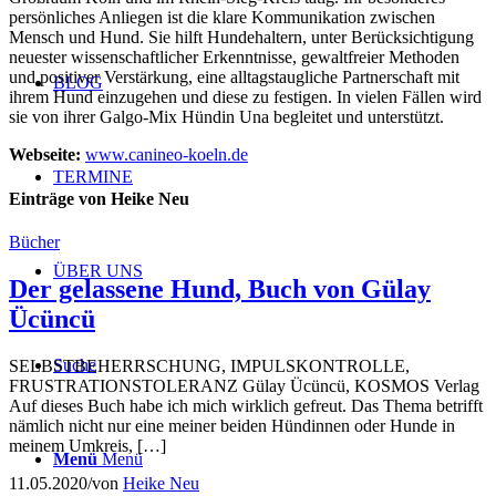
persönliches Anliegen ist die klare Kommunikation zwischen
Mensch und Hund. Sie hilft Hundehaltern, unter Berücksichtigung
neuester wissenschaftlicher Erkenntnisse, gewaltfreier Methoden
und positiver Verstärkung, eine alltagstaugliche Partnerschaft mit
BLOG
ihrem Hund einzugehen und diese zu festigen. In vielen Fällen wird
sie von ihrer Galgo-Mix Hündin Una begleitet und unterstützt.
Webseite:
www.canineo-koeln.de
TERMINE
Einträge von Heike Neu
Bücher
ÜBER UNS
Der gelassene Hund, Buch von Gülay
Ücüncü
Suche
SELBSTBEHERRSCHUNG, IMPULSKONTROLLE,
FRUSTRATIONSTOLERANZ Gülay Ücüncü, KOSMOS Verlag
Auf dieses Buch habe ich mich wirklich gefreut. Das Thema betrifft
nämlich nicht nur eine meiner beiden Hündinnen oder Hunde in
meinem Umkreis, […]
Menü
Menü
11.05.2020
/
von
Heike Neu