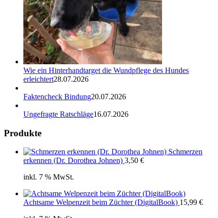
Wie ein Hinterhandtarget die Wundpflege des Hundes
erleichtert
28.07.2026
Faktencheck Bindung
20.07.2026
Ungefragte Ratschläge
16.07.2026
Produkte
Schmerzen
erkennen (Dr. Dorothea Johnen)
3,50
€
inkl. 7 % MwSt.
Achtsame Welpenzeit beim Züchter (DigitalBook)
15,99
€