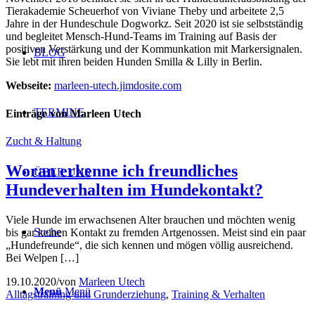
Tierakademie Scheuerhof von Viviane Theby und arbeitete 2,5
Jahre in der Hundeschule Dogworkz. Seit 2020 ist sie selbstständig
und begleitet Mensch-Hund-Teams im Training auf Basis der
positiven Verstärkung und der Kommunkation mit Markersignalen.
BLOG
Sie lebt mit ihren beiden Hunden Smilla & Lilly in Berlin.
Webseite:
marleen-utech.jimdosite.com
TERMINE
Einträge von Marleen Utech
Zucht & Haltung
Woran erkenne ich freundliches
ÜBER UNS
Hundeverhalten im Hundekontakt?
Viele Hunde im erwachsenen Alter brauchen und möchten wenig
Suche
bis gar keinen Kontakt zu fremden Artgenossen. Meist sind ein paar
„Hundefreunde“, die sich kennen und mögen völlig ausreichend.
Bei Welpen […]
19.10.2020
/
von
Marleen Utech
Menü
Menü
Alltagstraining und Grunderziehung
,
Training & Verhalten