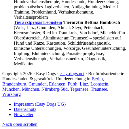
Hundeverhaltenstherapie, Hundeschule, Hundeerziehung,
problematisches Jagdverhalten, Antijagdtraining, Medical
Training, Problemhund, Verhaltensberatung,
Verhaltensproblem
Tierarztpraxis Leonstein
Tierärztin Bettina Bombosch
(Wels, Linz, Gmunden, Almtal, Steyr, Pettenbach,
Kremsmünster, Ried im Traunkreis, Vorchdorf, Micheldorf in
Oberösterreich, Altmünster am Traunsee) – spezialisiert auf
Hund und Katze, Kastration, Schilddrüsendiagnostik,
klinische Untersuchungen, Vorsorge, Gesundenuntersuchung,
Impfung, Blutuntersuchung, Parasitenprophylaxe,
Verhaltenstherapie, Verhaltensmedizin, Diagnostik,
Medikation
Copyright: 2026 · Easy Dogs ·
easy-dogs.net
· Bedürfnisorientierte
Hundeschulen & gewaltfreie Hundeerziehung in
Berlin
,
Brandenburg
,
Gmunden
,
Erlangen
,
Fürth
,
Linz
,
Leonstein
,
München
,
München
,
Nürnberg-Süd
,
Tegernsee
,
Traunsee
,
Würzburg
Impressum (Easy Dogs UG)
Datenschutz
Newsletter
Nach oben scrollen