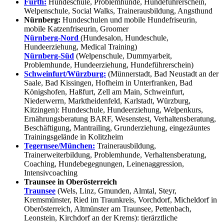
Fürth:
Hundeschule, Problemhunde, Hundeführerschein,
Welpenschule, Social Walks, Trainerausbildung, Angsthund
Nürnberg:
Hundeschulen und mobile Hundefriseurin,
mobile Katzenfriseurin, Groomer
Nürnberg-Nord
(Hundesalon, Hundeschule,
Hundeerziehung, Medical Training)
Nürnberg-Süd
(Welpenschule, Dummyarbeit,
Problemhunde, Hundeerziehung, Hundeführerschein)
Schweinfurt/Würzburg:
(Münnerstadt, Bad Neustadt an der
Saale, Bad Kissingen, Hofheim in Unterfranken, Bad
Königshofen, Haßfurt, Zell am Main, Schweinfurt,
Niederwerrn, Marktheidenfeld, Karlstadt, Würzburg,
Kitzingen): Hundeschule, Hundeerziehung, Welpenkurs,
Ernährungsberatung BARF, Wesenstest, Verhaltensberatung,
Beschäftigung, Mantrailing, Grunderziehung, eingezäuntes
Trainingsgelände in Kolitzheim
Tegernsee/München:
Trainerausbildung,
Trainerweiterbildung, Problemhunde, Verhaltensberatung,
Coaching, Hundebegegnungen, Leinenaggression,
Intensivcoaching
Traunsee in Oberösterreich
Traunsee
(Wels, Linz, Gmunden, Almtal, Steyr,
Kremsmünster, Ried im Traunkreis, Vorchdorf, Micheldorf in
Oberösterreich, Altmünster am Traunsee, Pettenbach,
Leonstein, Kirchdorf an der Krems): tierärztliche