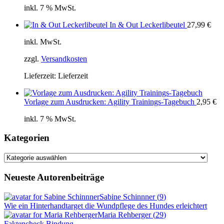
inkl. 7 % MwSt.
In & Out Leckerlibeutel
27,99
€
inkl. MwSt.
zzgl.
Versandkosten
Lieferzeit:
Lieferzeit
Vorlage zum Ausdrucken: Agility Trainings-Tagebuch
2,95
€
inkl. 7 % MwSt.
Kategorien
Kategorien
Neueste Autorenbeiträge
Sabine Schinnner
(
9
)
Wie ein Hinterhandtarget die Wundpflege des Hundes erleichtert
Maria Rehberger
(
29
)
Faktencheck Bindung