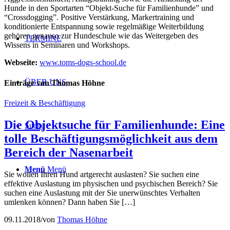
Hunde in den Sportarten “Objekt-Suche für Familienhunde” und
“Crossdogging”. Positive Verstärkung, Markertraining und
konditionierte Entspannung sowie regelmäßige Weiterbildung
gehören genauso zur Hundeschule wie das Weitergeben des
TERMINE
Wissens in Seminaren und Workshops.
Webseite:
www.toms-dogs-school.de
ÜBER UNS
Einträge von Thomas Höhne
Freizeit & Beschäftigung
Die Objektsuche für Familienhunde: Eine
Suche
tolle Beschäftigungsmöglichkeit aus dem
Bereich der Nasenarbeit
Menü
Menü
Sie wollen Ihren Hund artgerecht auslasten? Sie suchen eine
effektive Auslastung im physischen und psychischen Bereich? Sie
suchen eine Auslastung mit der Sie unerwünschtes Verhalten
umlenken können? Dann haben Sie […]
09.11.2018
/
von
Thomas Höhne