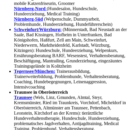
mobile Katzenfriseurin, Groomer
Nürnberg-Nord
(Hundesalon, Hundeschule,
Hundeerziehung, Medical Training)
Nürnberg-Süd
(Welpenschule, Dummyarbeit,
Problemhunde, Hundeerziehung, Hundeführerschein)
Schweinfurt/Würzburg:
(Münnerstadt, Bad Neustadt an der
Saale, Bad Kissingen, Hofheim in Unterfranken, Bad
Königshofen, Haßfurt, Zell am Main, Schweinfurt,
Niederwerrn, Marktheidenfeld, Karlstadt, Würzburg,
Kitzingen): Hundeschule, Hundeerziehung, Welpenkurs,
Ernährungsberatung BARF, Wesenstest, Verhaltensberatung,
Beschäftigung, Mantrailing, Grunderziehung, eingezäuntes
Trainingsgelände in Kolitzheim
Tegernsee/München:
Trainerausbildung,
Trainerweiterbildung, Problemhunde, Verhaltensberatung,
Coaching, Hundebegegnungen, Leinenaggression,
Intensivcoaching
Traunsee in Oberösterreich
Traunsee
(Wels, Linz, Gmunden, Almtal, Steyr,
Kremsmünster, Ried im Traunkreis, Vorchdorf, Micheldorf in
Oberösterreich, Altmünster am Traunsee, Pettenbach,
Leonstein, Kirchdorf an der Krems): tierärztliche
Hundeverhaltenstherapie, Hundeschule, Hundeerziehung,
problematisches Jagdverhalten, Antijagdtraining, Medical
Training, Problemhund, Verhaltensberatung,